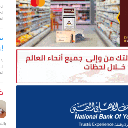
لح
لحج
اهم
تح
إي
كش
اس
ال
كت
بالن