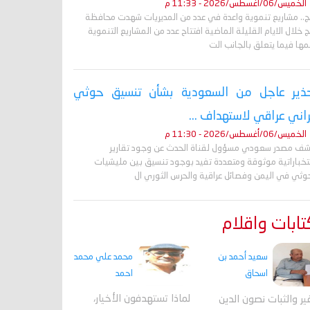
الخميس/06/أغسطس/2026 - 11:33 م
ج.. مشاريع تنموية واعدة في عدد من المديريات شهدت محافظة
 خلال الايام القليلة الماضية افتتاح عدد من المشاريع التنموية
ها فيما يتعلق بالجانب الت
ذير عاجل من السعودية بشأن تنسيق حوثي
راني عراقي لاستهداف ...
الخميس/06/أغسطس/2026 - 11:30 م
ف مصدر سعودي مسؤول لقناة الحدث عن وجود تقارير
تخباراتية موثوقة ومتعددة تفيد بوجود تنسيق بين مليشيات
حوثي في اليمن وفصائل عراقية والحرس الثوري ال
ابات واقلام
محمد علي محمد
سعيد أحمد بن
احمد
اسحاق
لماذا تستهدفون الأخيار،
فير والثبات نصون الدين