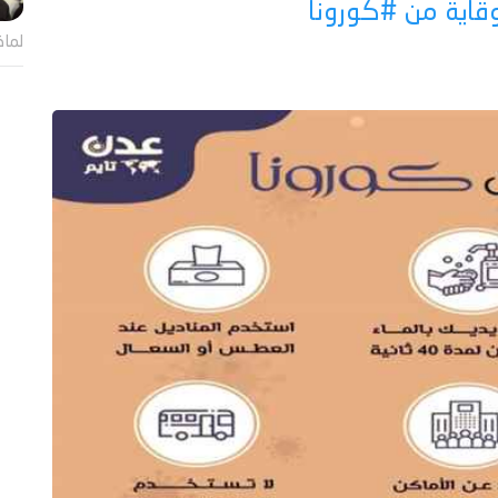
وقاية من #كورونا
لماذ