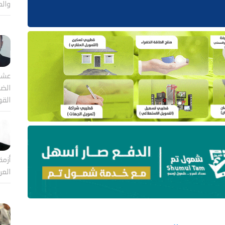
والع
عشر
الضا
القو
أزمة
العر