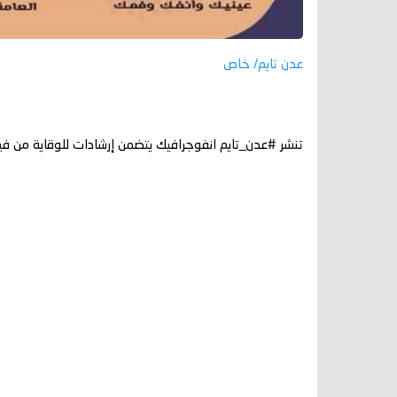
عدن تايم/ خاص
تنشر #عدن_تايم انفوجرافيك يتضمن إرشادات للوقاية من في