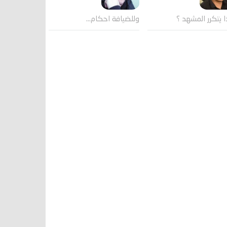
وللضيافة احكام…
ا يتكرر المشهد ؟