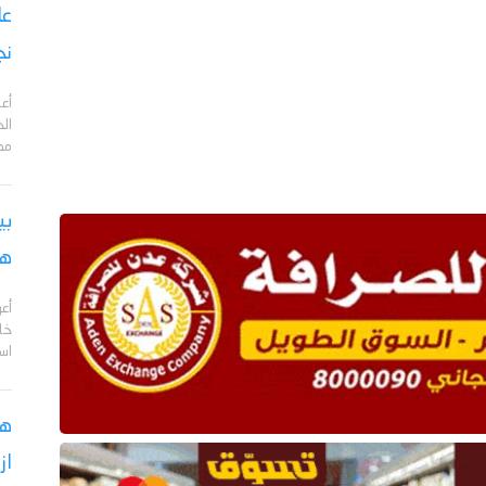
نج
أعل
مد
بي
هج
أع
خا
اس
هل
از