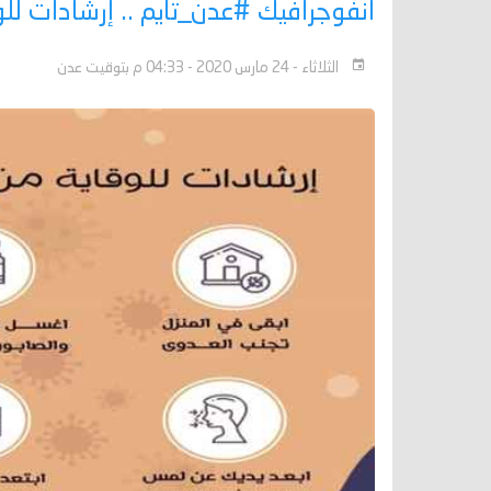
انفوجرافيك #عدن_تايم .. إرشادات لل
الثلاثاء - 24 مارس 2020 - 04:33 م بتوقيت عدن