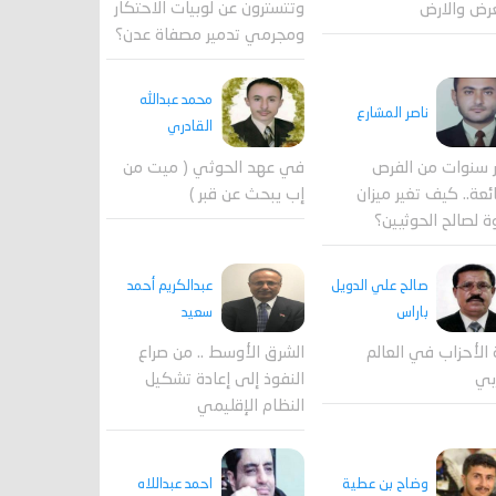
وتتسترون عن لوبيات الاحتكار
رض والارض
ومجرمي تدمير مصفاة عدن؟
محمد عبدالله
ناصر المشارع
القادري
 سنوات من الفرص
في عهد الحوثي ( ميت من
ئعة.. كيف تغير ميزان
إب يبحث عن قبر )
ة لصالح الحوثيين؟
صالح علي الدويل
عبدالكريم أحمد
باراس
سعيد
 الأحزاب في العالم
الشرق الأوسط .. من صراع
بي
النفوذ إلى إعادة تشكيل
النظام الإقليمي
احمد عبداللاه
وضاح بن عطية