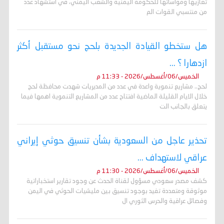
تعازيها ومواساتها للحكومة اليمنية والشعب اليمني، في استشهاد عدد
من منتسبي القوات الم
هل ستخطو القيادة الجديدة بلحج نحو مستقبل أكثر
ازدهارا ؟ ...
الخميس/06/أغسطس/2026 - 11:33 م
لحج.. مشاريع تنموية واعدة في عدد من المديريات شهدت محافظة لحج
خلال الايام القليلة الماضية افتتاح عدد من المشاريع التنموية اهمها فيما
يتعلق بالجانب الت
تحذير عاجل من السعودية بشأن تنسيق حوثي إيراني
عراقي لاستهداف ...
الخميس/06/أغسطس/2026 - 11:30 م
كشف مصدر سعودي مسؤول لقناة الحدث عن وجود تقارير استخباراتية
موثوقة ومتعددة تفيد بوجود تنسيق بين مليشيات الحوثي في اليمن
وفصائل عراقية والحرس الثوري ال