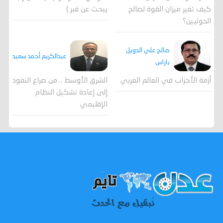
كيف تغير ميزان القوة لصالح
يبحث عن قبر )
الحوثيين؟
صالح علي الدويل
عبدالكريم أحمد سعيد
باراس
أزمة الأحزاب في العالم العربي
الشرق الأوسط .. من صراع النفوذ
إلى إعادة تشكيل النظام
الإقليمي