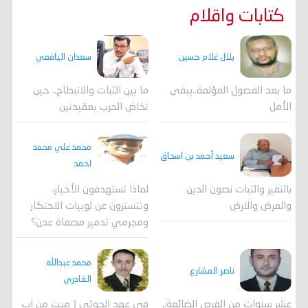
كتابات واقلام
بلال غلام حسين
سعدان اليافعي
ما بعد الفصول المؤلمة..يبقى
ما بين الثبات والانبطاح.. حين
الأمل
تخاض الحرب بعقيدتين
محمد علي محمد
سعيد أحمد بن اسحاق
احمد
لماذا تستهدفون الأخيار،
بالنفير والثبات نصون الدين
وتتسترون عن لوبيات الاحتكار
والعرض والارض
ومجرمي تدمير مصفاة عدن؟
محمد عبدالله
ناصر المشارع
القادري
عشر سنوات من الفرص الضائعة..
في عهد الحوثي ( ميت من إب