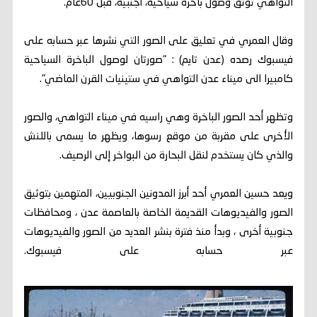
التواهي توثق وصول باخرة سياحية، أجنبية، قبل 60عام.
وقال العمري في تعليق على الصور التي نشرها عبر حسابه على
فيسبوك رصده (عدن تايم) : "صورتان لوصول الباخرة السياحية
كامبيرا الى ميناء عدن التواهي في ستينيات القرن الماضي".
وتظهر أحد الصور الباخرة وهي راسيه في ميناء التواهي، والصور
الأخرى على مقربة من موقع رسوها، ويظهر ما يسمى باللنش
والذي كان يستخدم لنقل البحارة من البواخر إلى الرصيف.
ويعد حسين العمري أحد أبرز المدونين الجنوبيين، المتهمين بتوثيق
الصور والفيديوهات القديمة الخاصة بالعاصمة عدن ، ومحافظات
جنوبية أخرى ، وبدأ منذ فترة بنشر العديد من الصور والفيديوهات
عبر حسابه على فيسبوك.