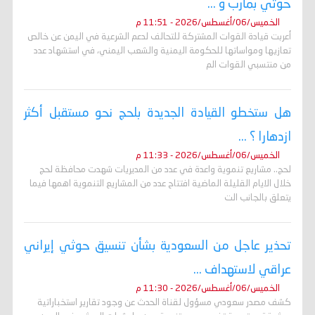
حوثي بمأرب و ...
الخميس/06/أغسطس/2026 - 11:51 م
أعربت قيادة القوات المشتركة للتحالف لدعم الشرعية في اليمن عن خالص
تعازيها ومواساتها للحكومة اليمنية والشعب اليمني، في استشهاد عدد
من منتسبي القوات الم
هل ستخطو القيادة الجديدة بلحج نحو مستقبل أكثر
ازدهارا ؟ ...
الخميس/06/أغسطس/2026 - 11:33 م
لحج.. مشاريع تنموية واعدة في عدد من المديريات شهدت محافظة لحج
خلال الايام القليلة الماضية افتتاح عدد من المشاريع التنموية اهمها فيما
يتعلق بالجانب الت
تحذير عاجل من السعودية بشأن تنسيق حوثي إيراني
عراقي لاستهداف ...
الخميس/06/أغسطس/2026 - 11:30 م
كشف مصدر سعودي مسؤول لقناة الحدث عن وجود تقارير استخباراتية