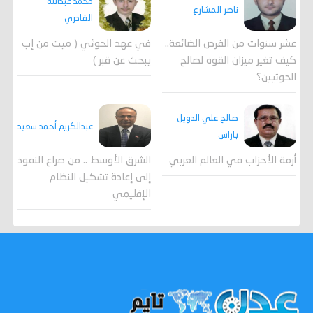
محمد عبدالله
ناصر المشارع
القادري
عشر سنوات من الفرص الضائعة..
في عهد الحوثي ( ميت من إب
كيف تغير ميزان القوة لصالح
يبحث عن قبر )
الحوثيين؟
صالح علي الدويل
عبدالكريم أحمد سعيد
باراس
أزمة الأحزاب في العالم العربي
الشرق الأوسط .. من صراع النفوذ
إلى إعادة تشكيل النظام
الإقليمي