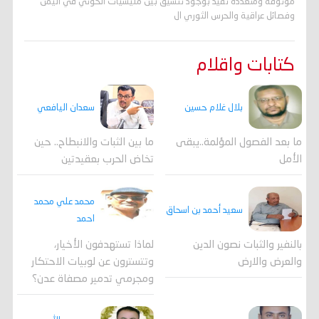
موثوقة ومتعددة تفيد بوجود تنسيق بين مليشيات الحوثي في اليمن
وفصائل عراقية والحرس الثوري ال
كتابات واقلام
بلال غلام حسين
سعدان اليافعي
ما بعد الفصول المؤلمة..يبقى
ما بين الثبات والانبطاح.. حين
الأمل
تخاض الحرب بعقيدتين
محمد علي محمد
سعيد أحمد بن اسحاق
احمد
لماذا تستهدفون الأخيار،
بالنفير والثبات نصون الدين
وتتسترون عن لوبيات الاحتكار
والعرض والارض
ومجرمي تدمير مصفاة عدن؟