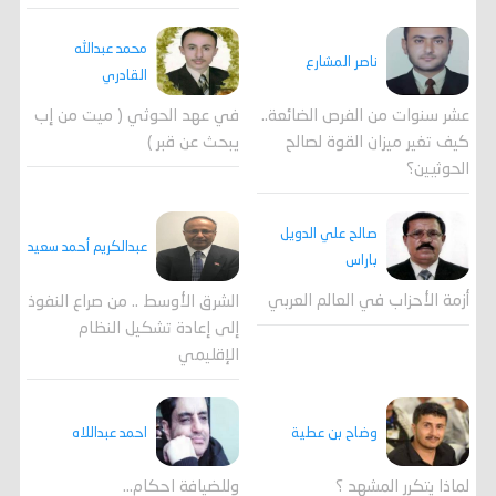
محمد عبدالله
ناصر المشارع
القادري
عشر سنوات من الفرص الضائعة..
في عهد الحوثي ( ميت من إب
كيف تغير ميزان القوة لصالح
يبحث عن قبر )
الحوثيين؟
صالح علي الدويل
عبدالكريم أحمد سعيد
باراس
أزمة الأحزاب في العالم العربي
الشرق الأوسط .. من صراع النفوذ
إلى إعادة تشكيل النظام
الإقليمي
احمد عبداللاه
وضاح بن عطية
وللضيافة احكام…
لماذا يتكرر المشهد ؟