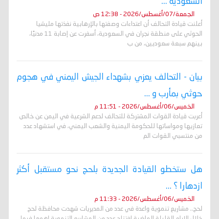
السعودية ...
الجمعة/07/أغسطس/2026 - 12:38 ص
أعلنت قيادة التحالف أن اعتداءات وصفتها بالإرهابية نفذتها مليشيا
الحوثي على منطقة نجران في السعودية، أسفرت عن إصابة 11 مدنيًا،
بينهم سبعة سعوديين، من ب
بيان - التحالف يعزي بشهداء الجيش اليمني في هجوم
حوثي بمأرب و ...
الخميس/06/أغسطس/2026 - 11:51 م
أعربت قيادة القوات المشتركة للتحالف لدعم الشرعية في اليمن عن خالص
تعازيها ومواساتها للحكومة اليمنية والشعب اليمني، في استشهاد عدد
من منتسبي القوات الم
هل ستخطو القيادة الجديدة بلحج نحو مستقبل أكثر
ازدهارا ؟ ...
الخميس/06/أغسطس/2026 - 11:33 م
لحج.. مشاريع تنموية واعدة في عدد من المديريات شهدت محافظة لحج
خلال الايام القليلة الماضية افتتاح عدد من المشاريع التنموية اهمها فيما