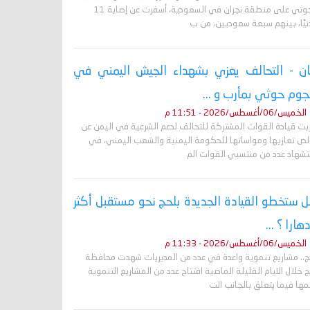
الحوثي على منطقة نجران في السعودية، أسفرت عن إصابة 11
نيًا، بينهم سبعة سعوديين، من ب
ان - التحالف يعزي بشهداء الجيش اليمني في
وم حوثي بمأرب و ...
الخميس/06/أغسطس/2026 - 11:51 م
ربت قيادة القوات المشتركة للتحالف لدعم الشرعية في اليمن عن
لص تعازيها ومواساتها للحكومة اليمنية والشعب اليمني، في
تشهاد عدد من منتسبي القوات الم
 ستخطو القيادة الجديدة بلحج نحو مستقبل أكثر
دهارا ؟ ...
الخميس/06/أغسطس/2026 - 11:33 م
ج.. مشاريع تنموية واعدة في عدد من المديريات شهدت محافظة
 خلال الايام القليلة الماضية افتتاح عدد من المشاريع التنموية
ها فيما يتعلق بالجانب الت