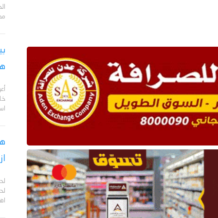
مد
بي
هج
أع
خا
اس
هل
از
لح
لحج
اهم