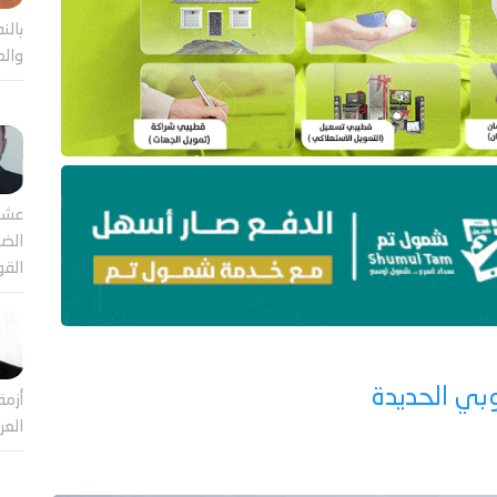
بالن
والع
عشر
الضا
القو
بي الحديدة
أزمة
العر