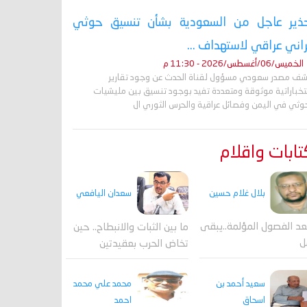
ذير عاجل من السعودية بشأن تنسيق حوثي
راني عراقي لاستهداف ...
الخميس/06/أغسطس/2026 - 11:30 م
ف مصدر سعودي مسؤول لقناة الحدث عن وجود تقارير
تخباراتية موثوقة ومتعددة تفيد بوجود تنسيق بين مليشيات
حوثي في اليمن وفصائل عراقية والحرس الثوري ال
ابات واقلام
بلال غلام حسين
سعدان اليافعي
عد الفصول المؤلمة..يبقى
ما بين الثبات والانبطاح.. حين
ل
تخاض الحرب بعقيدتين
محمد علي محمد
سعيد أحمد بن
احمد
اسحاق