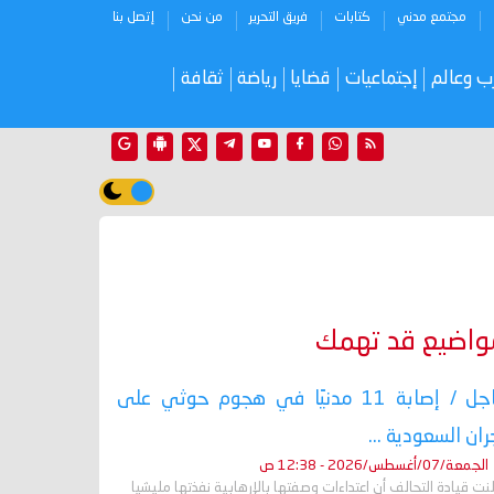
مجتمع مدني
كتابات
فريق التحرير
من نحن
إتصل بنا
ب وعالم
إجتماعيات
قضايا
رياضة
ثقافة
واضيع قد تهمك
عاجل / إصابة 11 مدنيًا في هجوم حوثي على
ران السعودية ...
الجمعة/07/أغسطس/2026 - 12:38 ص
نت قيادة التحالف أن اعتداءات وصفتها بالإرهابية نفذتها مليشيا