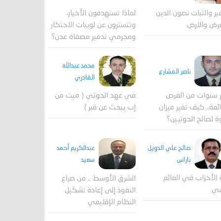
لماذا تستهدفون الأخيار،
فير والثبات نصون الدين
وتتسترون عن لوبيات الاحتكار
رض والارض
ومجرمي تدمير مصفاة عدن؟
محمد عبدالله
ناصر المشارع
القادري
 سنوات من الفرص
في عهد الحوثي ( ميت من
ئعة.. كيف تغير ميزان
إب يبحث عن قبر )
ة لصالح الحوثيين؟
صالح علي الدويل
عبدالكريم أحمد
باراس
سعيد
 الأحزاب في العالم
الشرق الأوسط .. من صراع
بي
النفوذ إلى إعادة تشكيل
النظام الإقليمي