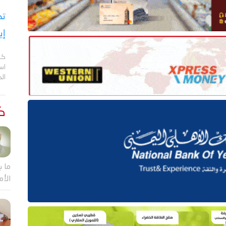
تح
إي
كش
اس
ال
كت
ما ب
الأم