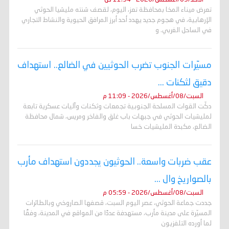
تعرض ميناء المخا بمحافظة تعز، اليوم، لقصف شنته مليشيا الحوثي
الإرهابية، في هجوم جديد يهدد أحد أبرز المرافق الحيوية والنشاط التجاري
في الساحل الغربي. و
مسيّرات الجنوب تضرب الحوثيين في الضالع.. استهداف
دقيق لثكنات ...
السبت/08/أغسطس/2026 - 11:09 م
دكّت القوات المسلحة الجنوبية تجمعات وثكنات وآليات عسكرية تابعة
لمليشيات الحوثي في جبهات باب غلق والفاخر ومريس، شمال محافظة
الضالع، مكبدة المليشيات خسا
عقب ضربات واسعة.. الحوثيون يجددون استهداف مأرب
بالصواريخ وال ...
السبت/08/أغسطس/2026 - 05:59 م
جددت جماعة الحوثي، عصر اليوم السبت، قصفها الصاروخي وبالطائرات
المسيّرة على مدينة مأرب، مستهدفة عددًا من المواقع في المدينة، وفقًا
لما أورده التلفزيون