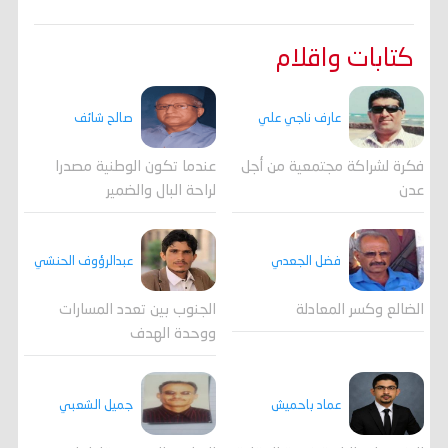
كتابات واقلام
عارف ناجي علي
صالح شائف
فكرة لشراكة مجتمعية من أجل
عندما تكون الوطنية مصدرا
عدن
لراحة البال والضمير
فضل الجعدي
عبدالرؤوف الحنشي
الضالع وكسر المعادلة
الجنوب بين تعدد المسارات
ووحدة الهدف
جميل الشعبي
عماد باحميش