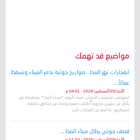
مواضيع قد تهمك
انفجارات تهز المخا.. صواريخ حوثية تدمر الميناء وتسقط
عمالاً ...
الأحد/09/أغسطس/2026 - 04:01 م
استهدفت مليشيات الحوثي، مساء اليوم، *ميناء المخا* بمحافظة تعز
بأكثر من عشرين صاروخاً أُطلقت دفعة واحدة من مناطق خاضعة
لسيطرتها، ما أسفر عن انفجارات كب
قصف حوثي يطال ميناء المخا ...
الأحد/09/أغسطس/2026 - 11:54 ص