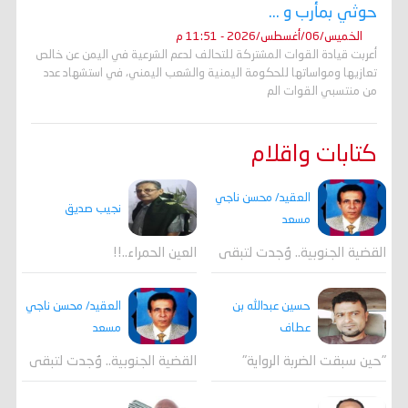
حوثي بمأرب و ...
الخميس/06/أغسطس/2026 - 11:51 م
أعربت قيادة القوات المشتركة للتحالف لدعم الشرعية في اليمن عن خالص
تعازيها ومواساتها للحكومة اليمنية والشعب اليمني، في استشهاد عدد
من منتسبي القوات الم
كتابات واقلام
العقيد/ محسن ناجي
نجيب صديق
مسعد
القضية الجنوبية.. وُجدت لتبقى
العين الحمراء..!!
العقيد/ محسن ناجي
حسين عبدالله بن
مسعد
عطاف
القضية الجنوبية.. وُجدت لتبقى
"حين سبقت الضربة الرواية"