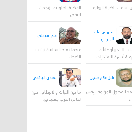
القضية الجنوبية.. وُجدت
 سبقت الضربة الرواية"
لتبقى
عيدروس صلاح
علي سيقلي
المدوري
عندما تعيد السياسة ترتيب
نات لا تحرر أوطاناً و
الأعداء
عية أسيرة الامتيازات
بلال غلام حسين
سعدان اليافعي
عد الفصول المؤلمة..يبقى
ما بين الثبات والانبطاح.. حين
ل
تخاض الحرب بعقيدتين