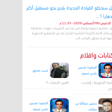
 ستخطو القيادة الجديدة بلحج نحو مستقبل أكثر
دهارا ؟ ...
الخميس/06/أغسطس/2026 - 11:33 م
ج.. مشاريع تنموية واعدة في عدد من المديريات شهدت محافظة
 خلال الايام القليلة الماضية افتتاح عدد من المشاريع التنموية
ها فيما يتعلق بالجانب الت
ابات واقلام
العقيد/ محسن
نجيب صديق
ناجي مسعد
ية الجنوبية.. وُجدت
العين الحمراء..!!
قى
العقيد/ محسن
حسين عبدالله بن
ناجي مسعد
عطاف