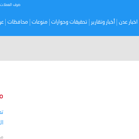
صرف العملات
اخبار عدن
أخبار وتقارير
تحقيقات وحوارات
منوعات
محافظات
عر
م
تص
ال
هد