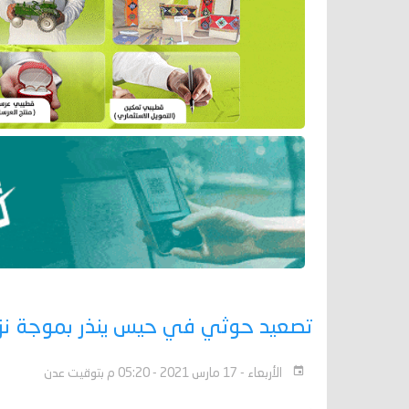
تصعيد حوثي في حيس ينذر بموجة نز
الأربعاء - 17 مارس 2021 - 05:20 م بتوقيت عدن