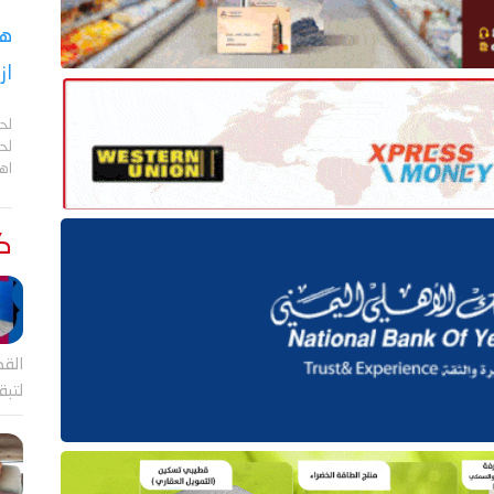
هل
از
لح
لحج
اهم
كت
القض
لتب