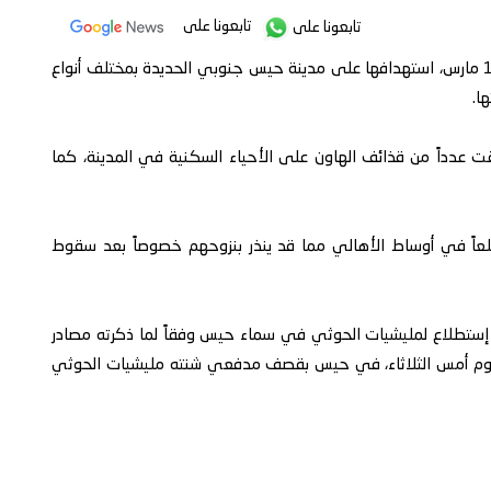
تابعونا على
تابعونا على
جددت مليشيات الحوثي المدعومة إيرانياً، اليوم الأربعاء 17 مارس، استهدافها على مدينة حيس جنوبي الحديدة بمختلف أنواع
ا.
عدداً من قذائف الهاون على الأحياء السكنية في المدينة، كما
عاً في أوساط الأهالي مما قد ينذر بنزوحهم خصوصاً بعد سقوط
رصدت القوات المشتركة تحليق 5 طائرات إستطلاع لمليشيات الحوثي في سماء حيس وفقاً لما ذكرته مصادر
هم 4 أطفال وامرأة أصيبوا يوم أمس الثلاثاء، في حيس بقصف مدفعي شنته مليشيات الحوثي