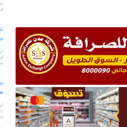
كل
ال
نج
أعل
مد
بي
هج
أع
خا
اس