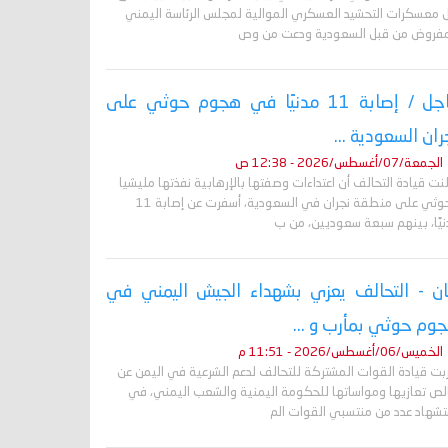
 معسكرات التحشيد العسكري الموالية لمجلس الرئاسة اليمني
مفروض من قبل السعودية ودعت من وص
عاجل / إصابة 11 مدنيًا في هجوم حوثي على
ران السعودية ...
الجمعة/07/أغسطس/2026 - 12:38 ص
نت قيادة التحالف أن اعتداءات وصفتها بالإرهابية نفذتها مليشيا
الحوثي على منطقة نجران في السعودية، أسفرت عن إصابة 11
نيًا، بينهم سبعة سعوديين، من ب
ان - التحالف يعزي بشهداء الجيش اليمني في
وم حوثي بمأرب و ...
الخميس/06/أغسطس/2026 - 11:51 م
ربت قيادة القوات المشتركة للتحالف لدعم الشرعية في اليمن عن
لص تعازيها ومواساتها للحكومة اليمنية والشعب اليمني، في
تشهاد عدد من منتسبي القوات الم