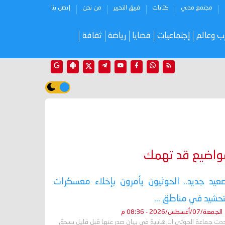
مجتمع مدني
كتابات
فريق التحرير
من نحن
إتصل بنا
ب وعالم
إجتماعيات
قضايا
رياضة
ثقافة
واضيع قد تهمك
عيد جديد.. الحوثيون يأمرون بإخلاء معسكرات
تحشيد في مناطق ...
الجمعة/07/أغسطس/2026 - 08:36 م
دت جماعة الحوثي الارهابية في بيان صدر عنها قبل قليل بسحق