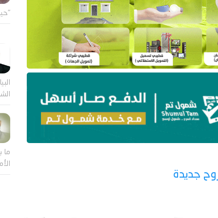
"حين
البيا
الشر
ما ب
الأم
وح جديدة