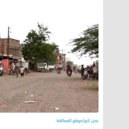
عدن تايم/موقع العمالقة: