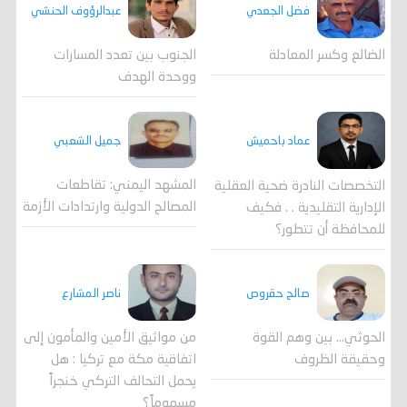
فضل الجعدي
عبدالرؤوف الحنشي
الضالع وكسر المعادلة
الجنوب بين تعدد المسارات
ووحدة الهدف
جميل الشعبي
عماد باحميش
المشهد اليمني: تقاطعات
التخصصات النادرة ضحية العقلية
المصالح الدولية وارتدادات الأزمة
الإدارية التقليدية . . فكيف
للمحافظة أن تتطور؟
صالح حقروص
ناصر المشارع
الحوثي... بين وهم القوة
من مواثيق الأمين والمأمون إلى
وحقيقة الظروف
اتفاقية مكة مع تركيا : هل
يحمل التحالف التركي خنجراً
مسموماً؟