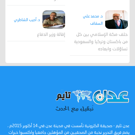
د. محمد علي
د. أديب الشاطري
السقاف
حلف مكة الإسلامي بين كل
إقالة وزير الدفاع
من باكستان وتركيا والسعودية
تساؤلات وابعاده
عدن تايم - صحيفة الكترونية تأسست في مدينة عدن في 14 أكتوبر 2015م ،
يضم فريق التحرير نخبة من الصحفيين من المؤهلين جامعيا واكتسبوا خبرات