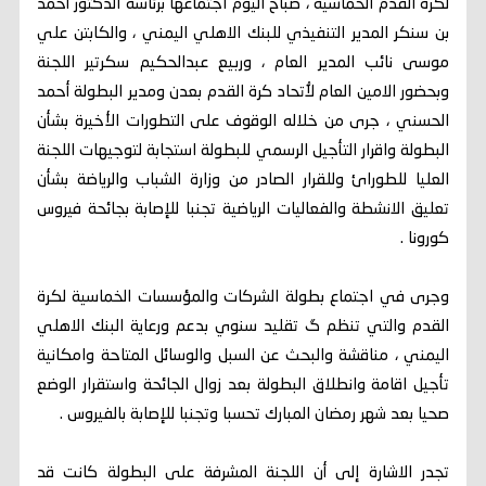
لكرة القدم الخماسية ، صباح اليوم اجتماعها برئاسة الدكتور أحمد
بن سنكر المدير التنفيذي للبنك الاهلي اليمني ، والكابتن علي
موسى نائب المدير العام ، وربيع عبدالحكيم سكرتير اللجنة
وبحضور الامين العام لٱتحاد كرة القدم بعدن ومدير البطولة أحمد
الحسني ، جرى من خلاله الوقوف على التطورات الأخيرة بشأن
البطولة واقرار التأجيل الرسمي للبطولة استجابة لتوجيهات اللجنة
العليا للطورائ وللقرار الصادر من وزارة الشباب والرياضة بشأن
تعليق الانشطة والفعاليات الرياضية تجنبا للإصابة بجائحة فيروس
كورونا .
وجرى في اجتماع بطولة الشركات والمؤسسات الخماسية لكرة
القدم والتي تنظم گ تقليد سنوي بدعم ورعاية البنك الاهلي
اليمني ، مناقشة والبحث عن السبل والوسائل المتاحة وامكانية
تأجيل اقامة وانطلاق البطولة بعد زوال الجائحة واستقرار الوضع
صحيا بعد شهر رمضان المبارك تحسبا وتجنبا للإصابة بالفيروس .
تجدر الاشارة إلى أن اللجنة المشرفة على البطولة كانت قد