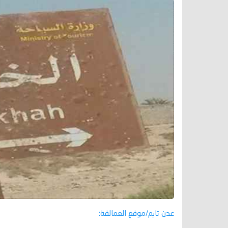
عدن تايم/موقع العمالقة: