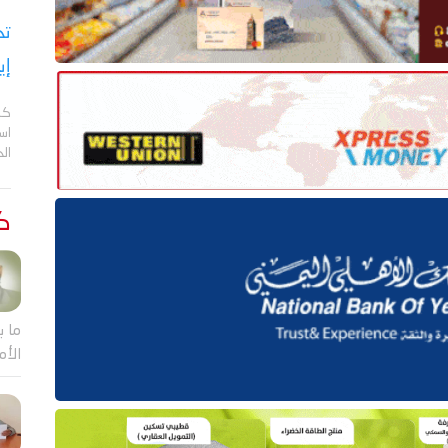
تح
إي
كش
اس
ال
كت
ما ب
الأم