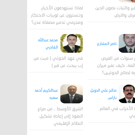
لماذا تستهدفون الأخيار،
فير والثبات نصون الدين
وتتسترون عن لوبيات الاحتكار
رض والارض
ومجرمي تدمير مصفاة عدن؟
محمد عبدالله
ناصر المشارع
القادري
 سنوات من الفرص
في عهد الحوثي ( ميت من
ئعة.. كيف تغير ميزان
إب يبحث عن قبر )
ة لصالح الحوثيين؟
صالح علي الدويل
عبدالكريم أحمد
باراس
سعيد
 الأحزاب في العالم
الشرق الأوسط .. من صراع
بي
النفوذ إلى إعادة تشكيل
النظام الإقليمي