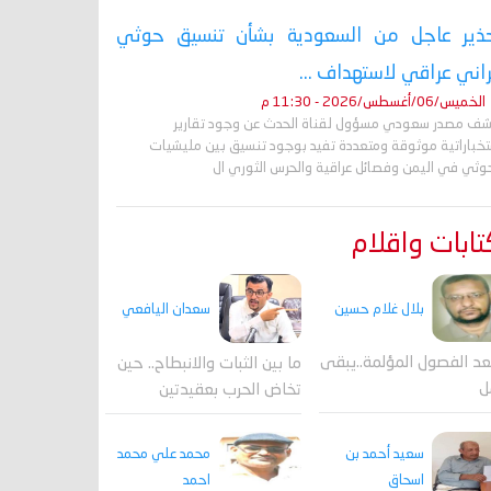
ذير عاجل من السعودية بشأن تنسيق حوثي
راني عراقي لاستهداف ...
الخميس/06/أغسطس/2026 - 11:30 م
ف مصدر سعودي مسؤول لقناة الحدث عن وجود تقارير
تخباراتية موثوقة ومتعددة تفيد بوجود تنسيق بين مليشيات
حوثي في اليمن وفصائل عراقية والحرس الثوري ال
ابات واقلام
بلال غلام حسين
سعدان اليافعي
عد الفصول المؤلمة..يبقى
ما بين الثبات والانبطاح.. حين
ل
تخاض الحرب بعقيدتين
محمد علي محمد
سعيد أحمد بن
احمد
اسحاق