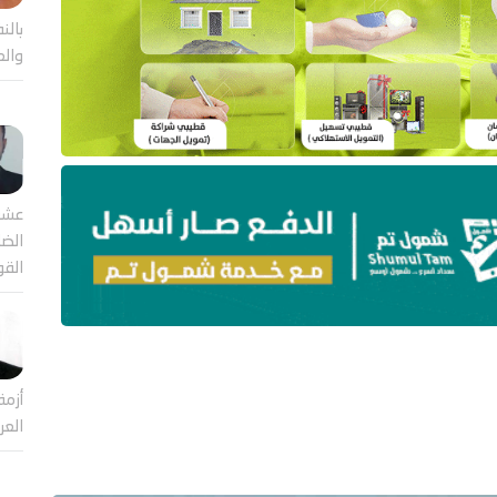
بالن
والع
عشر
الضا
القو
أزمة
العر