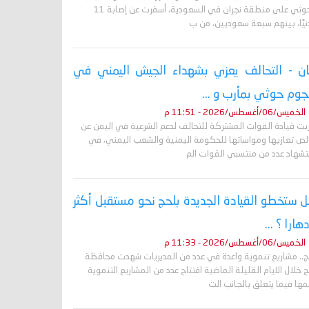
الحوثي على منطقة نجران في السعودية، أسفرت عن إصابة 11
نيًا، بينهم سبعة سعوديين، من ب
ان - التحالف يعزي بشهداء الجيش اليمني في
وم حوثي بمأرب و ...
الخميس/06/أغسطس/2026 - 11:51 م
ربت قيادة القوات المشتركة للتحالف لدعم الشرعية في اليمن عن
لص تعازيها ومواساتها للحكومة اليمنية والشعب اليمني، في
تشهاد عدد من منتسبي القوات الم
 ستخطو القيادة الجديدة بلحج نحو مستقبل أكثر
دهارا ؟ ...
الخميس/06/أغسطس/2026 - 11:33 م
ج.. مشاريع تنموية واعدة في عدد من المديريات شهدت محافظة
 خلال الايام القليلة الماضية افتتاح عدد من المشاريع التنموية
ها فيما يتعلق بالجانب الت