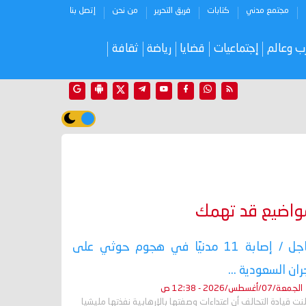
مجتمع مدني
كتابات
فريق التحرير
من نحن
إتصل بنا
ب وعالم
إجتماعيات
قضايا
رياضة
ثقافة
واضيع قد تهمك
عاجل / إصابة 11 مدنيًا في هجوم حوثي على
ران السعودية ...
الجمعة/07/أغسطس/2026 - 12:38 ص
نت قيادة التحالف أن اعتداءات وصفتها بالإرهابية نفذتها مليشيا