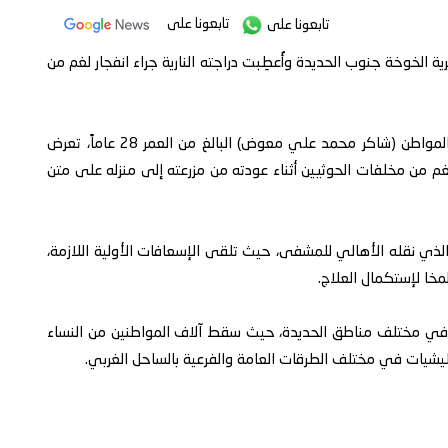
تابعونا على
تابعونا على
الخوخة جنوب الحديدة وأُعطِبت دراجته النارية جراء انفجار لغم من
وقالت مصادر طبية في مستشفى الخوخة الميداني: أن المواطن (شاكر محمد علي معوض) البالغ من العمر 28 عاماً، تعرض
 من مخلفات الحوثيين أثناء عودته من مزرعته إلى منزله على متن
ذي نقله الأهالي للمشفى، حيث تلقى الإسعافات الأولية اللازمة،
مخا لإستكمال العلاج.
اء في مختلف مناطق الحديدة، حيث سقط آلاف المواطنين من النساء
المليشيات في مختلف الطرقات العامة والفرعية بالساحل الغربي.