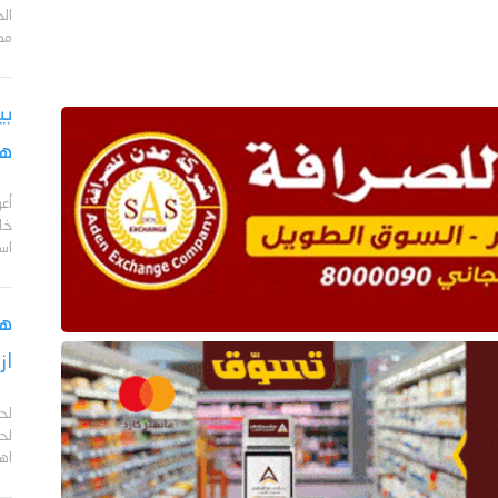
مد
بي
هج
أع
خا
اس
هل
از
لح
لحج
اهم