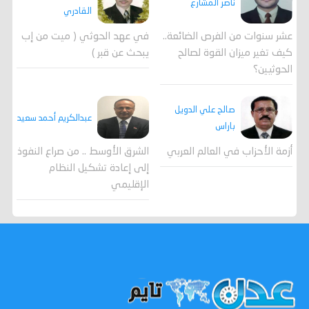
ناصر المشارع
القادري
عشر سنوات من الفرص الضائعة..
في عهد الحوثي ( ميت من إب
كيف تغير ميزان القوة لصالح
يبحث عن قبر )
الحوثيين؟
صالح علي الدويل
عبدالكريم أحمد سعيد
باراس
أزمة الأحزاب في العالم العربي
الشرق الأوسط .. من صراع النفوذ
إلى إعادة تشكيل النظام
الإقليمي