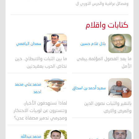
وفصائل عراقية والحرس الثوري ال
كتابات واقلام
بلال غلام حسين
سعدان اليافعي
ما بعد الفصول المؤلمة..يبقى
ما بين الثبات والانبطاح.. حين
الأمل
تخاض الحرب بعقيدتين
محمد علي محمد
سعيد أحمد بن اسحاق
احمد
لماذا تستهدفون الأخيار،
بالنفير والثبات نصون الدين
وتتسترون عن لوبيات الاحتكار
والعرض والارض
ومجرمي تدمير مصفاة عدن؟
محمد عبدالله