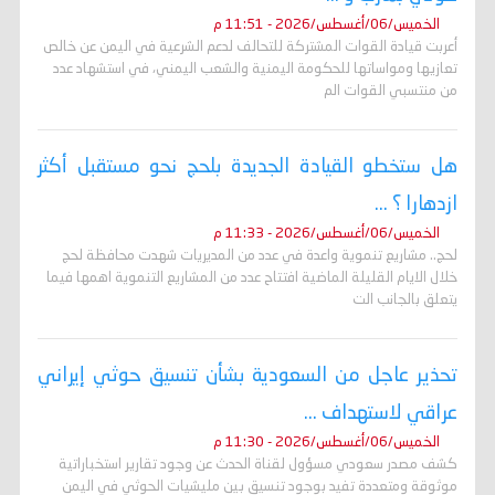
الخميس/06/أغسطس/2026 - 11:51 م
أعربت قيادة القوات المشتركة للتحالف لدعم الشرعية في اليمن عن خالص
تعازيها ومواساتها للحكومة اليمنية والشعب اليمني، في استشهاد عدد
من منتسبي القوات الم
هل ستخطو القيادة الجديدة بلحج نحو مستقبل أكثر
ازدهارا ؟ ...
الخميس/06/أغسطس/2026 - 11:33 م
لحج.. مشاريع تنموية واعدة في عدد من المديريات شهدت محافظة لحج
خلال الايام القليلة الماضية افتتاح عدد من المشاريع التنموية اهمها فيما
يتعلق بالجانب الت
تحذير عاجل من السعودية بشأن تنسيق حوثي إيراني
عراقي لاستهداف ...
الخميس/06/أغسطس/2026 - 11:30 م
كشف مصدر سعودي مسؤول لقناة الحدث عن وجود تقارير استخباراتية
موثوقة ومتعددة تفيد بوجود تنسيق بين مليشيات الحوثي في اليمن