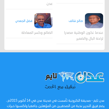
عدن
صالح شائف
فضل الجعدي
عندما تكون الوطنية مصدرا
الضالع وكسر المعادلة
لراحة البال والضمير
عدن تايم - صحيفة الكترونية تأسست في مدينة عدن في 14 أكتوبر 2015م ،
يضم فريق التحرير نخبة من الصحفيين من المؤهلين جامعيا واكتسبوا خبرات