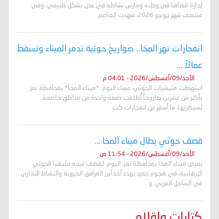
إجازة قضاها في وطنه ومارس نشاطه في عدن بشكل طبيعي، وفي
منتصف شهر يونيو 2026، شهدت العاصم
انفجارات تهز المخا.. صواريخ حوثية تدمر الميناء وتسقط
عمالاً ...
الأحد/09/أغسطس/2026 - 04:01 م
استهدفت مليشيات الحوثي، مساء اليوم، *ميناء المخا* بمحافظة تعز
بأكثر من عشرين صاروخاً أُطلقت دفعة واحدة من مناطق خاضعة
لسيطرتها، ما أسفر عن انفجارات كب
قصف حوثي يطال ميناء المخا ...
الأحد/09/أغسطس/2026 - 11:54 ص
تعرض ميناء المخا بمحافظة تعز، اليوم، لقصف شنته مليشيا الحوثي
الإرهابية، في هجوم جديد يهدد أحد أبرز المرافق الحيوية والنشاط التجاري
في الساحل الغربي. و
كتابات واقلام