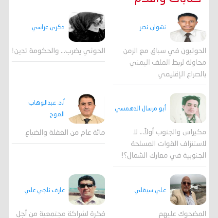
ذكرى عراسي
نشوان نصر
الحوثي يضرب… والحكومة تدين!
الحوثيون في سباق مع الزمن
محاولة لربط الملف اليمني
بالصراع الإقليمي
أ.د. عبدالوهاب
أبو مرسال الدهمسي
العوج
مكيراس والجنوب أولاً... لا
مائة عام من الغفلة والضياع
لاستنزاف القوات المسلحة
الجنوبية في معارك الشمال؟!
علي سيقلي
عارف ناجي علي
المضحوك عليهم
فكرة لشراكة مجتمعية من أجل