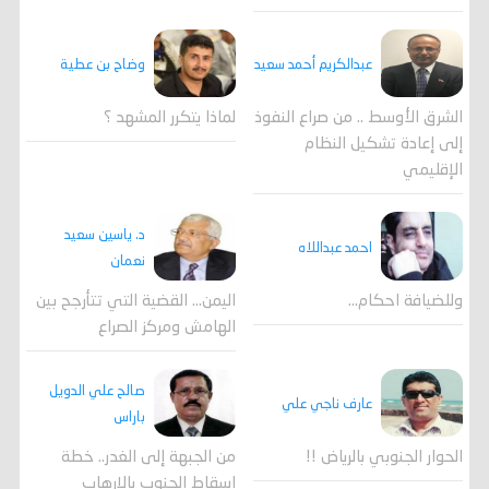
وضاح بن عطية
عبدالكريم أحمد سعيد
لماذا يتكرر المشهد ؟
الشرق الأوسط .. من صراع النفوذ
إلى إعادة تشكيل النظام
الإقليمي
د. ياسين سعيد
احمد عبداللاه
نعمان
وللضيافة احكام…
اليمن… القضية التي تتأرجح بين
الهامش ومركز الصراع
صالح علي الدويل
عارف ناجي علي
باراس
الحوار الجنوبي بالرياض !!
من الجبهة إلى الغدر.. خطة
إسقاط الجنوب بالإرهاب