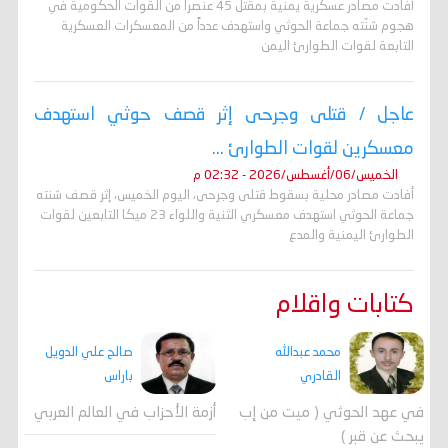
أفادت مصادر عسكرية يمنية بمقتل 45 عنصراً من القوات الحكومية في
هجوم شنّته جماعة الحوثي واستهدف عدداً من المعسكرات العسكرية
التابعة لقوات الطوارئ اليمن
عاجل / قتلى وجرحى إثر قصف حوثي استهدف
معسكرين لقوات الطوارئ ...
الخميس/06/أغسطس/2026 - 02:32 م
أفادت مصادر محلية بسقوط قتلى وجرحى، اليوم الخميس، إثر قصف شنته
جماعة الحوثي استهدف معسكري الثنية واللواء 23 ميكا التابعين لقوات
الطوارئ اليمنية والمدع
كتابات واقلام
محمد عبدالله
صالح علي الدويل
القادري
باراس
في عهد الحوثي ( ميت من إب
أزمة الأحزاب في العالم العربي
يبحث عن قبر )