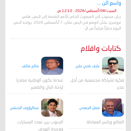
واسع الن ...
السبت/08/أغسطس/2026 - 12:10 ص
بيان منسوب إلى المبعوث الخاص للأمم المتحدة إلى اليمن، هانس
غروندبرغ، بشأن الوضع في اليمن عمّان، 7 آبأغسطس 2026- يواجه اليمن
اليوم خطراً متزايداً من ال
كتابات واقلام
عارف ناجي علي
صالح شائف
فكرة لشراكة مجتمعية من أجل
عندما تكون الوطنية مصدرا
عدن
لراحة البال والضمير
فضل الجعدي
عبدالرؤوف الحنشي
الضالع وكسر المعادلة
الجنوب بين تعدد المسارات
ووحدة الهدف