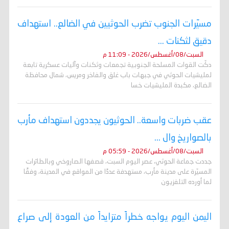
مسيّرات الجنوب تضرب الحوثيين في الضالع.. استهداف
دقيق لثكنات ...
السبت/08/أغسطس/2026 - 11:09 م
دكّت القوات المسلحة الجنوبية تجمعات وثكنات وآليات عسكرية تابعة
لمليشيات الحوثي في جبهات باب غلق والفاخر ومريس، شمال محافظة
الضالع، مكبدة المليشيات خسا
عقب ضربات واسعة.. الحوثيون يجددون استهداف مأرب
بالصواريخ وال ...
السبت/08/أغسطس/2026 - 05:59 م
جددت جماعة الحوثي، عصر اليوم السبت، قصفها الصاروخي وبالطائرات
المسيّرة على مدينة مأرب، مستهدفة عددًا من المواقع في المدينة، وفقًا
لما أورده التلفزيون
اليمن اليوم يواجه خطراً متزايداً من العودة إلى صراع