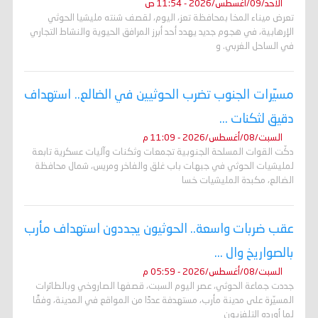
الأحد/09/أغسطس/2026 - 11:54 ص
تعرض ميناء المخا بمحافظة تعز، اليوم، لقصف شنته مليشيا الحوثي
الإرهابية، في هجوم جديد يهدد أحد أبرز المرافق الحيوية والنشاط التجاري
في الساحل الغربي. و
مسيّرات الجنوب تضرب الحوثيين في الضالع.. استهداف
دقيق لثكنات ...
السبت/08/أغسطس/2026 - 11:09 م
دكّت القوات المسلحة الجنوبية تجمعات وثكنات وآليات عسكرية تابعة
لمليشيات الحوثي في جبهات باب غلق والفاخر ومريس، شمال محافظة
الضالع، مكبدة المليشيات خسا
عقب ضربات واسعة.. الحوثيون يجددون استهداف مأرب
بالصواريخ وال ...
السبت/08/أغسطس/2026 - 05:59 م
جددت جماعة الحوثي، عصر اليوم السبت، قصفها الصاروخي وبالطائرات
المسيّرة على مدينة مأرب، مستهدفة عددًا من المواقع في المدينة، وفقًا
لما أورده التلفزيون