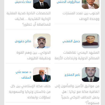
عبدالرؤوف الحنشي
عماد باحميش
الجنوب بين تعدد المسارات
التخصصات النادرة ضحية العقلية
ووحدة الهدف
الإدارية التقليدية . . فكيف
للمحافظة أن تتطور؟
جميل الشعبي
صالح حقروص
المشهد اليمني: تقاطعات
الحوثي... بين وهم القوة
المصالح الدولية وارتدادات الأزمة
وحقيقة الظروف
د. محمد علي
ناصر المشارع
السقاف
من مواثيق الأمين والمأمون إلى
حلف مكة الإسلامي بين كل
اتفاقية مكة مع تركيا : هل
من باكستان وتركيا والسعودية
يحمل التحالف التركي خنجراً
تساؤلات وابعاده
مسموماً؟