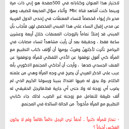
لاختيار هذا العنوان وكتاباته في 500صفحة هو إني ذات مرة
وبينما كنت أشاهد قناة Mbc وأثناء سؤال المذيعة للضيف وهو
مدير دار إيواء مُخصصاً للنساء المعنفّات في إحدى الدول العربية
عن مدى إقبال النساء على هذا المبنى المخصص لهن فأجاب بأن
المبنى قد إمتلأ تماماً بالزوجات المعنفات خلال أربعة وعشرين
ساعة فقط ، وحقيقة بعد أن رأيت مشاهداً لنساء مصابات في
البرنامج تأثرت لأجْلهنّ وقررتُ يومها أن أؤلف كتاب التطبيع مع
المرأة كي أقول توقفوا عن الأذى اللفظي للمرأة وتوقفوا عن
العنف الجسدي ضدها ، وأردت أن أحاكي المجتمع ااذكوري بأنه
عيب على الذكر العربي أن يصرخ في وجه المرأة وهي من علمته
الكلام ،ولا يحق له ضربها اقتداءً بنبينا ورسولنا الكريم الذي لم
يضرب أي زوجة له ولا حتى أي جارية قط،فالرجل الحقيقي له
ألف طريقة للتعامل مع زوجته غير الضرب، لذلك جاء كتابي
التطبيع مع المرأة مأخوذاً من الحالة السائدة في المجتمع.
- تنحاز للمرأة كثيراً .. أحقاً ترى الرجل دائماً ظالماً ولم لا يكون
العكس أحياناً ؟