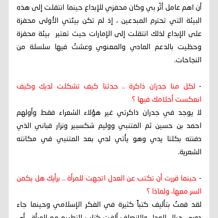
أن اهم عامل أثّر بي وكان محفزي للإبداع حينما انتقلت إلى هذه
البيئة التي تحترم المبدعين ، إذ لم تكن بيئتي الأولى محفزة
على الإبداع لذلك انتقلت إلى الإمارات حيث تعتبر بيئة محفزة
وحظيت بالدعم المادي والمعنوي وعشتُ فيها سلسلة من
النجاحات.
-
لكل منا جدران ذاكرة .. حدثنا كيف تشكلت لديك وكيف
انعكست أحلامك فيها ؟
لا يوجد في جدران ذاكرتي غير هؤلاء الشعراء فقط وأولهم
احمد بن حسين ثم المتنبي ووليم شكسبير ونزار قباني الذي
دفنته بكلتا يدي وهو يأتي لدي بعد المتنبي في مكانته
الشعرية.
-
حينما قررت أن تكتب عن العدل اتجهت للمرأة .. برأيك هل يكمن
السر معها، ولماذا ؟
لقد قمتُ بتأليف كتباً كثيرة في الفكر الإسلامي وحينما جاء