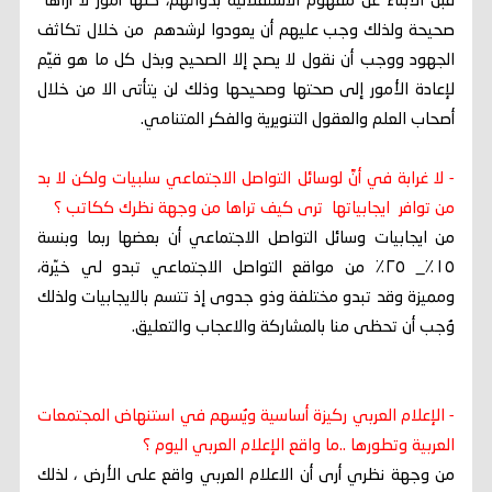
قبل الأبناء عن مفهوم الاستقلالية بذواتهم، كلها أمور لا أراها
صحيحة ولذلك وجب عليهم أن يعودوا لرشدهم من خلال تكاثف
الجهود ووجب أن نقول لا يصح إلا الصحيح وبذل كل ما هو قيّم
لإعادة الأمور إلى صحتها وصحيحها وذلك لن يتأتى الا من خلال
أصحاب العلم والعقول التنويرية والفكر المتنامي.
- لا غرابة في أنَّ لوسائل التواصل الاجتماعي سلبيات ولكن لا بد
من توافر ايجابياتها ترى كيف تراها من وجهة نظرك ككاتب ؟
من ايجابيات وسائل التواصل الاجتماعي أن بعضها ربما وبنسة
١٥٪_ ٢٥٪ من مواقع التواصل الاجتماعي تبدو لي خيّرة،
ومميزة وقد تبدو مختلفة وذو جدوى إذ تتسم بالايجابيات ولذلك
وُجب أن تحظى منا بالمشاركة والاعجاب والتعليق.
- الإعلام العربي ركيزة أساسية ويُسهم في استنهاض المجتمعات
العربية وتطورها ..ما واقع الإعلام العربي اليوم ؟
من وجهة نظري أرى أن الاعلام العربي واقع على الأرض ، لذلك