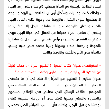
دوري حيال العدل والإنصاف ألفت كتاب التطبيع مع المرأة ، أي
لجعل العلاقة طبيعية مع المرأة بصفتها تاج حنان على رأس الرجل
، ولذلك كنت وما زلت وسأظل أرى أن العلاقة بين الزوج والزوجة
لا يحكمها سوى النشاز ، فالزوجة من وجهة نظري تقابل الرجل
بالحب والحنان والرحمة بينما لا يعاملها الرجل إلا بعكس ما
ينبغي أن تعامل، المرأة حديقة من الجمال في حياة الرجل فهي
من تهبه الشمس والظل ، وبرأيي ينبغي على الرجل أن يعاملها
بالمودة والرحمة اقتداء برسولنا ونبينا محمد صلى عليه وسلم،
فالمرأة هي الأم والأخت والزوجة والابنة.
- استوقفني عنوان كتابه الجميل ( تطبيع المرأة ) .. حدثنا قليلاً
عن الفكرة التي اردت إيصالها للقارئ وكيف انتقيت عنوانه ؟
عنوان كتابي ( التطبيع مع المرأة ) لا شك في أن ما دفعني
لاختيار هذا العنوان دون سواه هو طبيعة الحالة السائدة في
المجتمع فآلاف الرسائل التي تصلني في الإعلام المسموع
والمقروء والمرئي وكلها تؤكد على أن الزوجة اللطيفة تلقى
توحشاً من قبل الرجل، ولذلك فأن السبب المباشر الذي دفعني