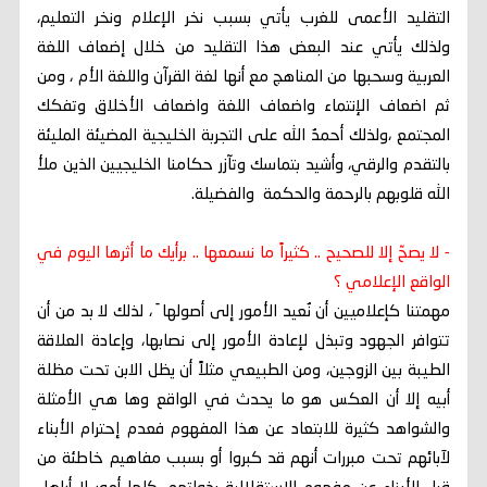
التقليد الأعمى للغرب يأتي بسبب نخر الإعلام ونخر التعليم،
ولذلك يأتي عند البعض هذا التقليد من خلال إضعاف اللغة
العربية وسحبها من المناهج مع أنها لغة القرآن واللغة الأم ، ومن
ثم اضعاف الإنتماء واضعاف اللغة واضعاف الأخلاق وتفكك
المجتمع ،ولذلك أحمدُ الله على التجربة الخليجية المضيئة المليئة
بالتقدم والرقي، وأشيد بتماسك وتآزر حكامنا الخليجيين الذين ملأ
الله قلوبهم بالرحمة والحكمة والفضيلة.
- لا يصحّ إلا للصحيح .. كثيراً ما نسمعها .. برأيك ما أثرها اليوم في
الواقع الإعلامي ؟
مهمتنا كإعلاميين أن نُعيد الأمور إلى أصولها َ ، لذلك لا بد من أن
تتوافر الجهود وتبذل لإعادة الأمور إلى نصابها، وإعادة العلاقة
الطيبة بين الزوجين، ومن الطبيعي مثلاً أن يظل الابن تحت مظلة
أبيه إلا أن العكس هو ما يحدث في الواقع وها هي الأمثلة
والشواهد كثيرة للابتعاد عن هذا المفهوم فعدم إحترام الأبناء
لآبائهم تحت مبررات أنهم قد كبروا أو بسبب مفاهيم خاطئة من