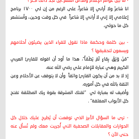
- ما بين عوالم الإعلام ومدائن الشعر..أين تجد ذاتك أكثر ؟
انا شاعرّ ولا أراني إلا شاعراً، على الرغم من إن لي ١٧٠٠ برنامج
إعلامي إلا إني لا أراني إلا شاعراً في كل وقت وحين.، وأستشعر
كل ما حولي.
- بين كلمة وحكمة ماذا تقول للقراء الذين يضيئون أحلامهم
ويسعون لتحقيقها ؟
"مَنْ وَثِقَ بِمَاءٍ لَمْ يَظْمَأْ"، هذا ما أود أن اقوله للقارئ العربي
الكريم وهي عبارة للإمام علي رضي الله عنه،
إذ لا بد من أن يكون القارئ واثقاً وأن لا يتوقف عن الأحلام وعن
الثقة بالله في كل أموره،
وأضيف له بعبارة لي "ثقتك المشرقة بقوة ربك المطلقة تفتح
كل الأبواب المغلقة" .
- ترى ما السؤال الأبرز الذي توقعت أن يُطرح عليك خلال كل
الحوارات والمقابلات الصحفية التي أُجريت معك ولم تُسأل عنه
حتى الآن ؟