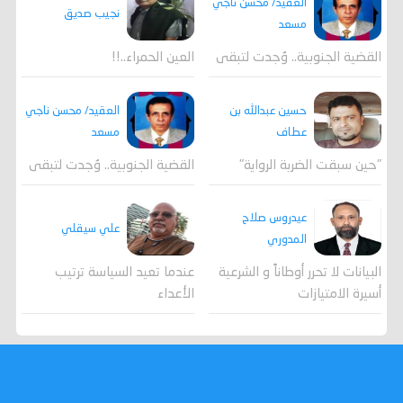
العقيد/ محسن ناجي
نجيب صديق
مسعد
القضية الجنوبية.. وُجدت لتبقى
العين الحمراء..!!
العقيد/ محسن ناجي
حسين عبدالله بن
مسعد
عطاف
القضية الجنوبية.. وُجدت لتبقى
"حين سبقت الضربة الرواية"
عيدروس صلاح
علي سيقلي
المدوري
عندما تعيد السياسة ترتيب
البيانات لا تحرر أوطاناً و الشرعية
الأعداء
أسيرة الامتيازات