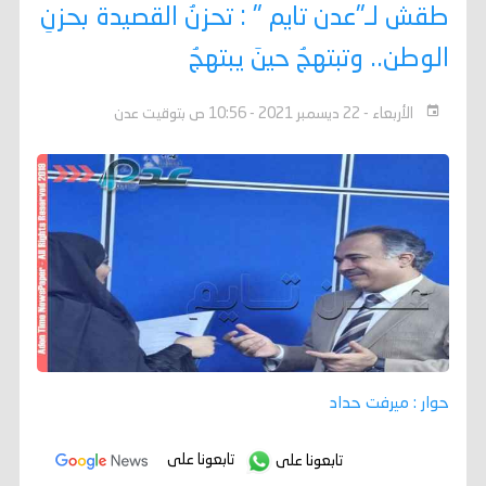
طقش لـ"عدن تايم " : تحزنُ القصيدة بحزنِ
الوطن.. وتبتهجُ حينَ يبتهجُ
الأربعاء - 22 ديسمبر 2021 - 10:56 ص بتوقيت عدن
حوار : ميرفت حداد
تابعونا على
تابعونا على