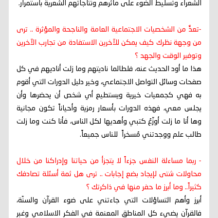
الشعراء وتسليط الضوء على مآثرهم ونتاجاتهم الشعرية باستمرار.
-تعدّٰ من الشخصيات الاجتماعية العامة والناجحة والمؤثرة .. ترى
من وجهة نظرك كيف يمكن للآخرين الاستفادة من تجارب الآخرين
وتوفير الوقت والجهد ؟
هذا ما أود الحديث عنه، فلطالما ناديتهم وما زلت أناديهم في كل
صفحات وسائل التواصل الاجتماعي، وخير دليل الدورات التي أقوم
به فهي كجمعيات خيرية ويستطيع أي شخص أن يحضرها وأن
يجلس معي، فهذه الدورات بأسعار رمزية وأحياناً تكون مجانية
وها أنا ما زلت أوزّعُ كتبي وأهديها لكل الناس، فأنا كنت وما زلت
طالب علم ووجدتني مُسخراً للناس جميعاً.
- ربما مساءلة النفس جزءاً لا يتجزأ من حياتنا وإدراكنا من خلال
محاولات شتى لإيجاد بضع إجابات .. ترى هل ثمة أسئلة تصادفك
كثيراً.. وما أبرز ما حفر منها في ذاكرتك ؟
أبرز وأهم التساؤلات التي جاءتني على ضوء القرآن والسنّة،
فالقرآن يضيء كل المناطق المعنمة في الفكر الاسلامي وغبر