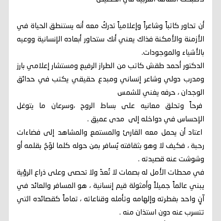
أن تحاور كاتباً وشاعراً وإعلامياً تدركُ معه أنه يستنطق الحياة في
الأزمنة والأمكنة فذاك يعني أنك ستحاور أبعاده الإنسانية ووعيه
بالأشياء والموجودات.
الدكتور أحمد طقش كاتب من الطراز الرفيع ومستشار إعلامي بارز
ومدرب دولي وشاعر إنساني ومبدع حقيقي يكتب في حدائق
الوجدان ، حرفه يغني للشمس
فرحاً وتحلق معانيه على بساط الروح ،وسرعان ما يتوغل
الإحساس في دواخله إلى مدى عميق .
اعتاد أن يحمل معه القارئ والمستمع والمشاهد إلى فضاءات
رحبة ، فكيف لا وهو بثقافته يُسافر بمن حوله كلما لوّحَ بقلمه أو
وشوشت عنه قصيدته .
في محطات الأمل له بصمات لا تُعدّ ولا تحصى وعلى ذراع الرؤية
يبني عالماً جميلاً وأمثولة قيم إنسانية ، هو المسافر والعائد في
آنٍ واحد بفطرته وإلهامه وتأمله وقناعاته ، تماماً كقصائده التي
تتسرب عنه دون استذان منه .