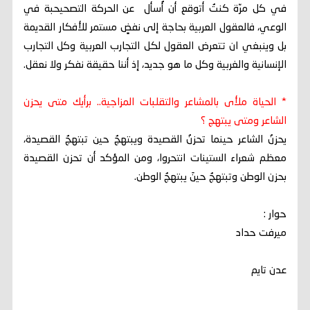
في كل مرّة كنتُ أتوقع أن أُسأل عن الحركة التصحيحبة في
الوعي، فالعقول العربية بحاجة إلى نفضٍ مستمر للأفكار القديمة
بل وينبغي ان تتعرض العقول لكل التجارب العربية وكل التجارب
الإنسانية والغربية وكل ما هو جديد، إذ أننا حقيقة نفكر ولا نعقل.
* الحياة ملأى بالمشاعر والتقلبات المزاجية.. برأيك متى يحزن
الشاعر ومتى يبتهج ؟
يحزنُ الشاعر حينما تحزنُ القصيدة ويبتهجُ حين تبتهجُ القصيدة،
معظم شعراء الستينات انتحروا، ومن المؤكد أن تحزن القصيدة
بحزن الوطن وتبتهجُ حينَ يبتهجُ الوطن.
حوار :
ميرفت حداد
عدن تايم