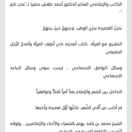
الكاتب والإعلامي الشاعر الدكتور أحمد طقش حصريا لـ"عدن تايم
" :
تحزنُ القصيدة بحزنِ الوطن.. وتبتهجُ حينَ يبتهجُ
التطبيع مع المرأة.. كتاب أصدرته كي أنصِف المرأة وأمدحُ الرَّجل
الحقيقي
وسائل التواصل الاجتماعي .. ليست سوى وسائل التباعد
الاجتماعي
التداخل بين الشعر والإعلام يعدُّ أمراً مُلحَّاً وتوافقياً
لم أكتب عن أُمِّي الشِّعر.. لكنَّها أوَّل قصيدة وآخرها
الشيخ محمد بن راشد يهتم بالشعراء والأدباء والإعلاميين .. ولولاه
لأصبحت الثقافة العربية في الحضيض