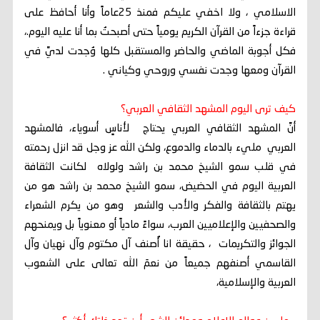
الاسلامي ، ولا اخفي عليكم فمنذ 25عاماً وأنا أحافظ على
قراءة جزءاً من القرآن الكريم يومياً حتى أصبحتُ بما أنا عليه اليوم.،
فكل أجوبة الماضي والحاضر والمستقبل كلها وُجدت لديَّ في
القرآن ومعها وجدت نفسي وروحي وكياني .
كيف ترى اليوم المشهد الثقافي العربي؟
أنَّ المشهد الثقافي العربي يحتاج لأناسٍ أسوياء، فالمشهد
العربي مليء بالدماء والدموع، ولكن الله عز وجل قد انزل رحمته
في قلب سمو الشيخ محمد بن راشد ولولاه لكانت الثقافة
العربية اليوم في الحضيض، سمو الشيخ محمد بن راشد هو من
يهتم بالثقافة والفكر والأدب والشعر وهو من يكرم الشعراء
والصحفيين والإعلاميين العرب، سواءً مادياً أو معنوياً بل ويمنحهم
الجوائز والتكريمات ، حقيقة انا أُُصنف آل مكتوم وآل نهيان وآل
القاسمي أصنفهم جميعاً من نعمَ الله تعالى على الشعوب
العربية والإسلامية،