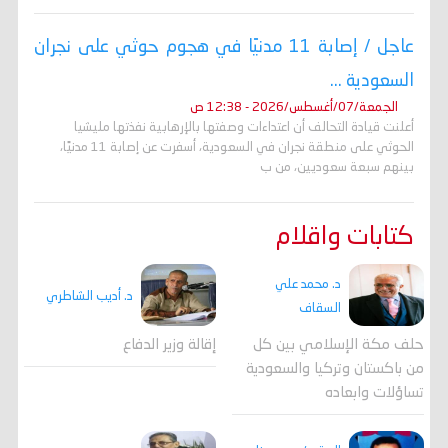
عاجل / إصابة 11 مدنيًا في هجوم حوثي على نجران
السعودية ...
الجمعة/07/أغسطس/2026 - 12:38 ص
أعلنت قيادة التحالف أن اعتداءات وصفتها بالإرهابية نفذتها مليشيا
الحوثي على منطقة نجران في السعودية، أسفرت عن إصابة 11 مدنيًا،
بينهم سبعة سعوديين، من ب
كتابات واقلام
د. محمد علي
د. أديب الشاطري
السقاف
حلف مكة الإسلامي بين كل
إقالة وزير الدفاع
من باكستان وتركيا والسعودية
تساؤلات وابعاده