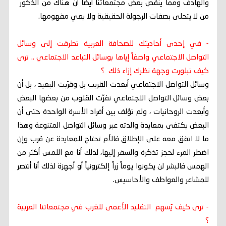
والهادف ومما ينقص بعض مجتمعاتنا أيضاً أن هناك من الذكور
من لا يتحلى بصفات الرجولة الحقيقية ولا يعي مفهومها.
- في إحدى أحاديثك للصحافة العربية تطرقت إلى وسائل
التواصل الاجتماعي واصفاً إياها بوسائل التباعد الاجتماعي .. ترى
كيف تبلورت وجهة نظرك إزاء ذلك ؟
وسائل التواصل الاجتماعي أبعدت القريب بل وقرّبت البعيد ، بل أن
بعض وسائل التواصل الاجتماعي نفرّت القلوب من بعضها البعض
وأبعدت الروحانيات ، ولم تؤلف بين أفراد الأسرة الواحدة حتى أن
البعض يكتفى بمعايدة والدته عبر وسائل التواصل المتنوعة وهذا
ما لا اتفق معه على الإطلاق فالأم تحتاج للمعايدة عن قرب وإن
اضطر المرء لحجز تذكرة والسفر إليها، لذلك أنا مع اللمس أكثر من
الهمس فالبشر لن يكونوا يوماً زراً إلكترونياً أو أجهزة لذلك أنا أنتصر
للمشاعر والعواطف والأحاسيس.
- ترى كيف يُسهم التقليد الأعمى للغرب في مجتمعاتنا العربية
؟