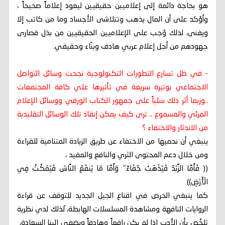
هو بحاجة دائمة إلى إعلاميبن حقيقيين ليعود إعلاماً صحيحاً ،
وأؤكد على أن المال يذهب وتتلاشى الأجساد وما من كاتب إلا
ويفنى، لذلك وُجب على الإعلاميين الحقيقيين من بذل قصارى
جهودهم من أجل إعلام عربي هادف وبنّاء وحقيقي.
- في ظل تسارع التطورات التكنولوجية نجحت وسائل التواصل
الاجتماعي بوتيرة سريعة في تأثيرها علي كافة المجتمعات
..وربما أثر ذلك سلباً على جمهور الكتاب الورقي ووسائل الإعلام
المرئي والمسموع .. ترى كيف يمكن إنقاذ تلك الوسائل التقليدية
من الاندثار والاختفاء ؟
ينبغي أن نحميها من الاختفاء عن طريق الزيادة المتنامية للقراءة
ومن خلال دعم المحتوى الثري والنافع والمفيد ،
(( فَأَمَّا الزَّبَدُ فَيَذْهَبُ جُفَاءً ۖ وَأَمَّا مَا يَنفَعُ النَّاسَ فَيَمْكُثُ فِي
الْأَرْضِ))
كما ينبغي الحرص في اقناع الجيل الجديد للتوقف عن قراءة
الروايات التافهة ومشاهدة المسلسلات الهابطة، َلذلك لدي نظرية
تلخٌص بأن الأدب إذا لم يكن رافعاً وهادفاً ويضفي إلينا السعادة،