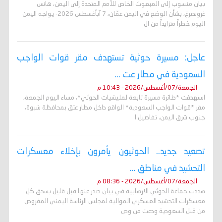
بيان منسوب إلى المبعوث الخاص للأمم المتحدة إلى اليمن، هانس
غروندبرغ، بشأن الوضع في اليمن عمّان، 7 آبأغسطس 2026- يواجه اليمن
اليوم خطراً متزايداً من ال
عاجل: مسيرة حوثية تستهدف مقر قوات الواجب
السعودية في مطار عت ...
الجمعة/07/أغسطس/2026 - 10:43 م
استهدفت *طائرة مسيرة تابعة لمليشيات الحوثي*، مساء اليوم الجمعة،
مقر *قوات الواجب السعودية* الواقع داخل مطار عتق بمحافظة شبوة،
جنوب شرق اليمن. تفاصيل ا
تصعيد جديد.. الحوثيون يأمرون بإخلاء معسكرات
التحشيد في مناطق ...
الجمعة/07/أغسطس/2026 - 08:36 م
هددت جماعة الحوثي الارهابية في بيان صدر عنها قبل قليل بسحق كل
معسكرات التحشيد العسكري الموالية لمجلس الرئاسة اليمني المفروض
من قبل السعودية ودعت من وص