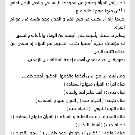
انحاز إلى المرأة ودافع عن وجودها الإنساني ونادى الرجل لدفع
الأذى منها ورفع الظلم عنها،
حينما أراد أن يكتب عن قيم الخير و العدل وجد نفسه في عوالم
المرأة،
يسافر د. طقش بأحرفه على أجنحة من الوفاء والأمانة والصدق.
له مؤلفات كثيرة أهمها كتاب التطبيع مع المرإة إذ سعى من
خلاله لتنبيه الرجل
بضرورة ان يدرك بمدى أهمية إعادة العلاقة بين الزوجين.
ومن أهم البرامج التي أعدَّها وقدّمها الدكتور أحمد طقش :
قناة اقرأ : ( القرآن منهاج السعادة )
قناة دبي : ( ألف شاعر لغة واحدة )
قناة كيف : ( الحياة حب ) ( القرآن منهاج السعادة )
قناة الإرث النبوي : ( الحياة حب )
قناة الفجيرة : ( عليه الصلاة و السلام ) ( القرآن منهاج السعادة ) (
الحياة حب ) ( أشعار الأخيار )
قناة الواحة : ( ذكرى ) ( خواطر أحمد طقش ) ( سمو القصيد ) (