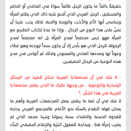
حقيقةً دائماً ما يكون الرجل ظالماً سواءً في الماضي أو الحاضر
والمستقبل ، الرجل العربي الذي أشنع عليه ذاك الذي يظلم المرأة
ويتناسى أنها الأم والأخت والزوجة والابنة، لذلك يجب علينا أن
نشنّ على هذا النوع من الرجال ، وإذا ما عدنا لكتاب التطبيع مع
المرأة فهو ليس مخصصاً لمدح المرأة بل انه مخصصاً لمدح
الرجولة، للرجل الذي هو يأبى إلا أن يكون سنداً لزوجته وهو غطاء
وعوناً لها ومددها المادي والمعنوي ولذلك لم أتوانى في مدح
هذه النوعية من الرجال الحقيقيين.
- لا شك في أن مجتمعاتنا العربية تحتاج للمزيد من الرسائل
الإنسانية والتوعوية .. من وجهة نظرك ما الذي ينقص مجتمعاتنا
العربية في هذا الشأن ؟
لا شك في أن ثمة ما ينقص بعض المجتمعات العربية وأهم ما
يمكن قوله التقدم بالسنّة نحو الأمام، فالمجتمع العربي بحاجة
للقدوة الحسنة والاقتداء بسنة رسولنا ونبينا محمد الذي لم
يضرب إمرأة قط ، وبحاجة للعقول النيّرة والإعلام الحقيقي البنّاء