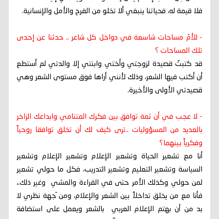
فلا قيمة له، فحياتنا ينبغي ألا تخلو من الفرح والأمل والإنسانية.
- للأمّ مساحات شاسعة في دواخل كل شاعر .. حدثنا عن إحدى
تلك المساحات ؟
قد كتبتُ قصيدة لزوجتي وأختي وابنتي إلا والدتي لم أستطع
أن أكتب فيها الشعر، وذلك لأنني أراها فوق مستوى الشعر وهي
قصيدتي الأولى والأخيرة.
- لا عجب في أن ثمة توافق بين فكرك المتنامي وابداعك الزاخر
بالعديد من المسؤوليات ..ترى كيف لك أن تخلق توافقا روحياً
وفكرياً بينهما؟
أنا مع تشعير الحياة وتشعبر الإعلام وتشعير الإعلام وتشعير
السياسة وتشعير التعليم وتشعير التدريب، فكل ما حولي تشعير
لمن حولي وكذلك الأمر حتى في القراءة والمشي وغير ذلك.،
فأنا مع من يخلق تداخلاً بين الشعر والإعلام، ومن َجهة نظري لا
بد من أن بهتم الإعلام العربي بالشعر ويعمل على استضافة