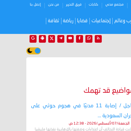
مجتمع مدني
كتابات
فريق التحرير
من نحن
إتصل بنا
ب وعالم
إجتماعيات
قضايا
رياضة
ثقافة
واضيع قد تهمك
عاجل / إصابة 11 مدنيًا في هجوم حوثي على
ران السعودية ...
الجمعة/07/أغسطس/2026 - 12:38 ص
نت قيادة التحالف أن اعتداءات وصفتها بالإرهابية نفذتها مليشيا