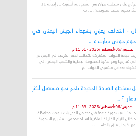
الحوثي على منطقة نجران في السعودية، أسفرت عن إصابة 11
نيًا، بينهم سبعة سعوديين، من ب
ان - التحالف يعزي بشهداء الجيش اليمني في
وم حوثي بمأرب و ...
الخميس/06/أغسطس/2026 - 11:51 م
ربت قيادة القوات المشتركة للتحالف لدعم الشرعية في اليمن عن
لص تعازيها ومواساتها للحكومة اليمنية والشعب اليمني، في
تشهاد عدد من منتسبي القوات الم
 ستخطو القيادة الجديدة بلحج نحو مستقبل أكثر
دهارا ؟ ...
الخميس/06/أغسطس/2026 - 11:33 م
ج.. مشاريع تنموية واعدة في عدد من المديريات شهدت محافظة
 خلال الايام القليلة الماضية افتتاح عدد من المشاريع التنموية
ها فيما يتعلق بالجانب الت