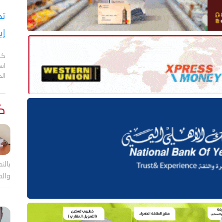
تح
إي
كش
اس
ال
كت
بالن
والع