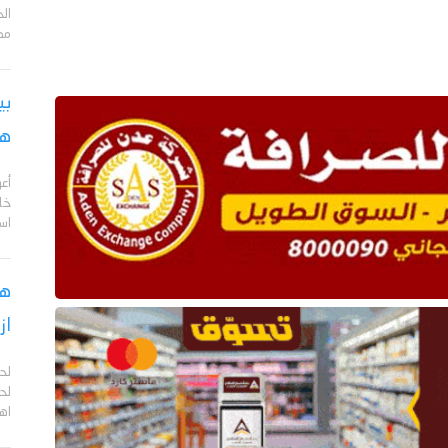
مد
بي
هج
أع
خا
اس
هل
از
لح
لحج
اهم