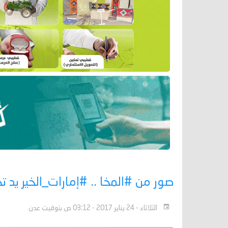
صور من #المخا .. #إمارات_الخير يد تح
الثلاثاء - 24 يناير 2017 - 03:12 ص بتوقيت عدن