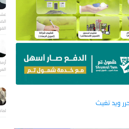
عشر
الضا
القو
أزمة
العر
رر ويد تغيث
لماذ