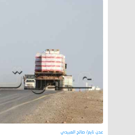
عدن تايم/ صالح العبيدي