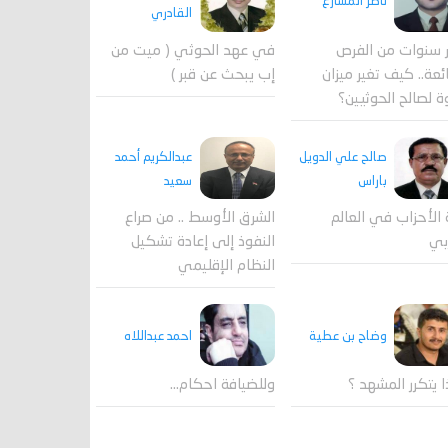
ناصر المشارع
القادري
 سنوات من الفرص
في عهد الحوثي ( ميت من
ئعة.. كيف تغير ميزان
إب يبحث عن قبر )
ة لصالح الحوثيين؟
صالح علي الدويل
عبدالكريم أحمد
باراس
سعيد
 الأحزاب في العالم
الشرق الأوسط .. من صراع
بي
النفوذ إلى إعادة تشكيل
النظام الإقليمي
احمد عبداللاه
وضاح بن عطية
وللضيافة احكام…
ا يتكرر المشهد ؟