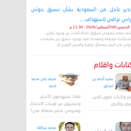
ذير عاجل من السعودية بشأن تنسيق حوثي
راني عراقي لاستهداف ...
الخميس/06/أغسطس/2026 - 11:30 م
ف مصدر سعودي مسؤول لقناة الحدث عن وجود تقارير
تخباراتية موثوقة ومتعددة تفيد بوجود تنسيق بين مليشيات
حوثي في اليمن وفصائل عراقية والحرس الثوري ال
ابات واقلام
محمد علي محمد
سعيد أحمد بن
احمد
اسحاق
لماذا تستهدفون الأخيار،
فير والثبات نصون الدين
وتتسترون عن لوبيات الاحتكار
رض والارض
ومجرمي تدمير مصفاة عدن؟
محمد عبدالله