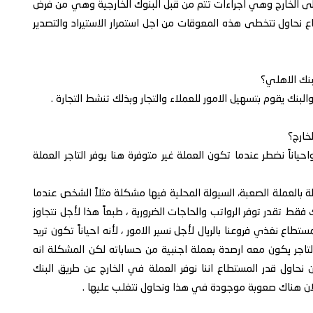
لى الخارج وهي اجراءات تتم من قبل البنوك الخارجية وهي من فرض
نحاول نتخطى هذه المعوقات من اجل استمرار الاستيراد والتصدير
البنك يقوم بتسهيل الامور للعملاء والتجار وبذلك تنشط التجارة .
احياناً نضطر عندما تكون العملة غير متوفرة هنا يوفر التاجر العملة
لة بالعملة الصعبة، السيولة المحلية فيها مشكلة مثلاً الشخص عندما
قط تقدر توفر الرواتب والحاجات الضرورية ، طبعاً هذا لأجل نتجاوز
تطاع نغذي فروعنا بالريال لأجل نسير الامور ، لأنه احياناً تكون تريد
اجر يكون معه ارصدة بعملة اجنبية من حساباته لكن المشكلة انه
 نحاول قدر المستطاع اننا نوفر العملة في الخارج عن طريق البنك
 لان هناك صعوبة موجودة في هذا ونحاول نتغلب عليها .