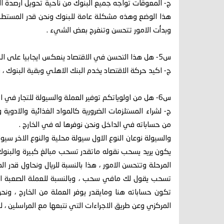
ج- المعوقات تواجه جميع البنوك من ناحية تحويل ارصدة ا
هذا الوضع وهذه مشكلة عامة للبنوك ونحن قدر المستطاع 
وبدأت الامور تتحسن وتنفرج بعض الشيء .
س5- هل هذا التحسن في الاقتصاد ينعكس ايجابيا على البنك الاهلي؟
ج- اكيد حركة الاقتصاد يخدم البنك الاهلي وبقية البنوك ، و
س6- هل من اولوياتكم توفير العملة والسيولة للتجار في الخارج؟
ج- لشراء المستلزمات الضرورية كالمواد الغذائية والادوية و
من حساباته في الداخل ونحن نوفرها له في الخارج .
والسيولة نوعان النوع الاول سيولة محلية والنوع الاخر سيو
يكون يريد يسحب نقوله ماتقدر تسحب مبالغ كبيرة والبنوك ف
المرحلة وتتحسن الامور ، هذا بالنسبة للريال ونحاول قدر المس
تسحب يقول لك مافي سحب ، وبالنسبة للعملة الصعبة الت
تكون حساباته هنا ومايقدر يوفر العملة من الخارج ، ونحن
المركزي وعن طريق الاجراءات التي نتبعها مع المراسلين ،