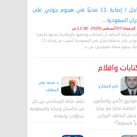
عاجل / إصابة 11 مدنيًا في هجوم حوثي على
ران السعودية ...
الجمعة/07/أغسطس/2026 - 12:38 ص
نت قيادة التحالف أن اعتداءات وصفتها بالإرهابية نفذتها مليشيا
الحوثي على منطقة نجران في السعودية، أسفرت عن إصابة 11
نيًا، بينهم سبعة سعوديين، من ب
ابات واقلام
د. محمد علي
ناصر المشارع
السقاف
واثيق الأمين والمأمون
حلف مكة الإسلامي بين كل
اتفاقية مكة مع تركيا :
من باكستان وتركيا والسعودية
حمل التحالف التركي
تساؤلات وابعاده
اً مسموماً؟