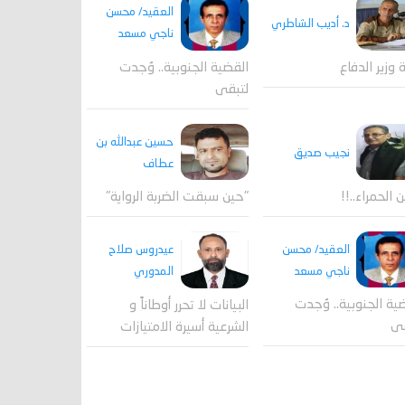
العقيد/ محسن
د. أديب الشاطري
ناجي مسعد
القضية الجنوبية.. وُجدت
ة وزير الدفاع
لتبقى
حسين عبدالله بن
نجيب صديق
عطاف
ن الحمراء..!!
"حين سبقت الضربة الرواية"
العقيد/ محسن
عيدروس صلاح
ناجي مسعد
المدوري
ية الجنوبية.. وُجدت
البيانات لا تحرر أوطاناً و
قى
الشرعية أسيرة الامتيازات