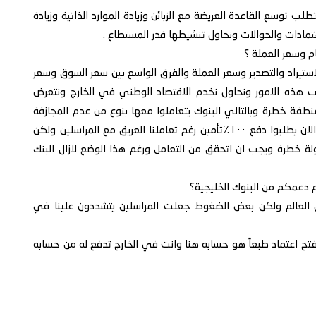
ب توسع القاعدة العريضة مع الزبائن وزيادة الموارد الذاتية وزيادة
اعتمادات والحوالات ونحاول تنشيطها قدر المستطاع .
استيراد والتصدير وسعر العملة والفرق الواسع بين سعر السوق وسعر
رب هذه الامور ونحاول نخدم الاقتصاد الوطني في الخارج ونتعرض
نطقة خطرة وبالتالي البنوك يتعاملوا معها بنوع من عدم المجازفة
ليس مثل ماكان سابقاً نفتح الاعتمادات بتأمين بسيط اما الان يطلبوا دفع ١٠٠٪تأمين رغم تعاملنا العريق مع المراسلين ولكن
ة خطرة ويجب ان اتحقق من التعامل ورغم هذا الوضع لازال البنك
 العالم ولكن بعض الضغوط جعلت المراسلين يتشددون علينا في
 لفتح اعتماد طبعاً هو حسابه هنا وانت في الخارج تدفع له من حسابه