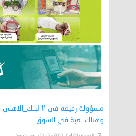
مسؤولة رفيعة في #البنك_الاهلي : ا
وهناك لعبة في السوق
الجمعة - 28 أبريل 2017 - 07:13 م بتوقيت عدن