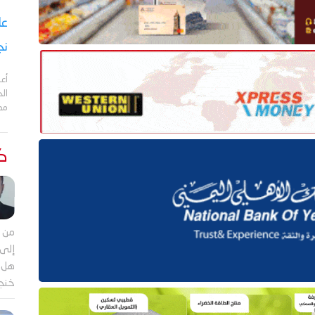
نج
أعل
مد
كت
من م
إلى 
هل ي
خنجر