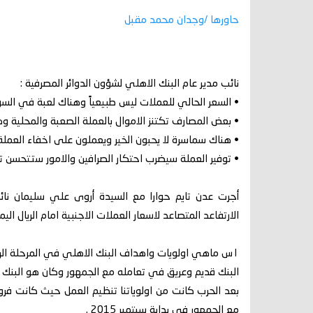
حاورها /وجدان محمد مقبل
نائب مدير عام البنك الاهلي لشؤون الدوائر المصرفية :
• السعر الحالي للعملات ليس طبيعياً وهناك لعبة في الس
• بعض المصارف تكتنز الاموال بالعملة الصعبة والمحلية 
• هناك سماسرة لا يحبون الخير ويعملون على اخفاء العملة
• توفير العملة سيضرب احتكار الصرافين والامور ستتحسن تد
أجرت عدن تايم حوارا مع السيدة أروى علي سليمان نائب
الارتفاعد المتصاعد لاسعار العملات الاجنبية امام الريال ا
١س ماهي اولويات واهداف البنك الاهلي في المرحلة الراهنة ؟
البنك قديم وعريق في تعامله مع الجمهور وكان هو البنك 
بعد الحرب كانت من اولوياتنا تنظيم العمل حيث كانت فروع
مع الجمهور في بداية سبتمبر 2015 .