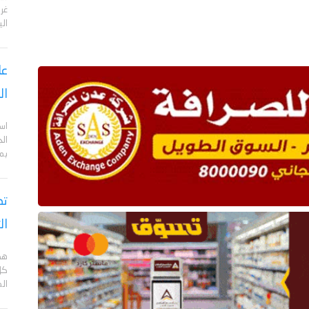
الي
عا
ال
اس
ال
بم
تص
ال
هد
كل
ال