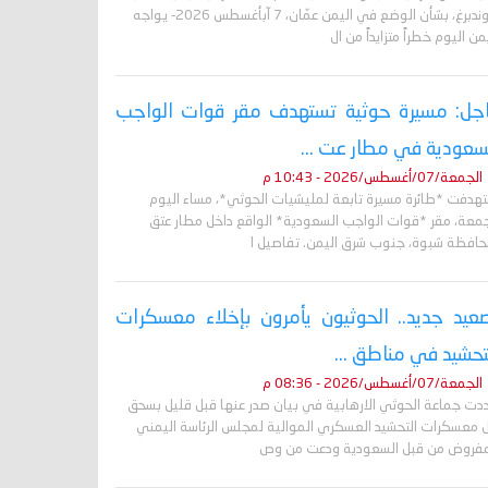
غروندبرغ، بشأن الوضع في اليمن عمّان، 7 آبأغسطس 2026- يواجه
من اليوم خطراً متزايداً من ال
جل: مسيرة حوثية تستهدف مقر قوات الواجب
سعودية في مطار عت ...
الجمعة/07/أغسطس/2026 - 10:43 م
تهدفت *طائرة مسيرة تابعة لمليشيات الحوثي*، مساء اليوم
جمعة، مقر *قوات الواجب السعودية* الواقع داخل مطار عتق
حافظة شبوة، جنوب شرق اليمن. تفاصيل ا
عيد جديد.. الحوثيون يأمرون بإخلاء معسكرات
تحشيد في مناطق ...
الجمعة/07/أغسطس/2026 - 08:36 م
دت جماعة الحوثي الارهابية في بيان صدر عنها قبل قليل بسحق
 معسكرات التحشيد العسكري الموالية لمجلس الرئاسة اليمني
مفروض من قبل السعودية ودعت من وص