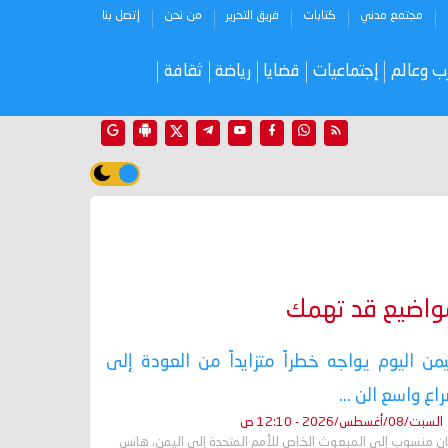
مجتمع مدني
كتابات
فريق التحرير
من نحن
إتصل بنا
ب وعالم
إجتماعيات
قضايا
رياضة
ثقافة
واضيع قد تهمك
يمن اليوم يواجه خطراً متزايداً من العودة إلى
اع واسع الن ...
السبت/08/أغسطس/2026 - 12:10 ص
ان منسوب إلى المبعوث الخاص للأمم المتحدة إلى اليمن، هانس