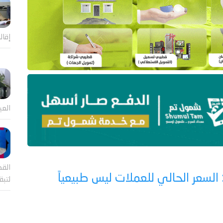
إقال
العي
القض
لسعر الحالي للعملات ليس طبيعياً
لتب