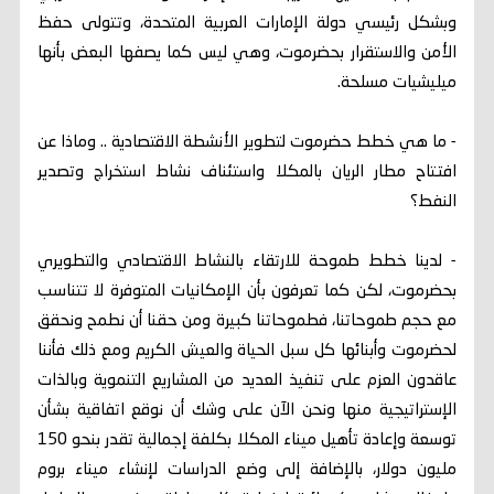
وبشكل رئيسي دولة الإمارات العربية المتحدة، وتتولى حفظ
الأمن والاستقرار بحضرموت، وهي ليس كما يصفها البعض بأنها
ميليشيات مسلحة.
- ما هي خطط حضرموت لتطوير الأنشطة الاقتصادية .. وماذا عن
افتتاح مطار الريان بالمكلا واستئناف نشاط استخراج وتصدير
النفط؟
- لدينا خطط طموحة للارتقاء بالنشاط الاقتصادي والتطويري
بحضرموت، لكن كما تعرفون بأن الإمكانيات المتوفرة لا تتناسب
مع حجم طموحاتنا، فطموحاتنا كبيرة ومن حقنا أن نطمح ونحقق
لحضرموت وأبنائها كل سبل الحياة والعيش الكريم ومع ذلك فأننا
عاقدون العزم على تنفيذ العديد من المشاريع التنموية وبالذات
الإستراتيجية منها ونحن الآن على وشك أن نوقع اتفاقية بشأن
توسعة وإعادة تأهيل ميناء المكلا بكلفة إجمالية تقدر بنحو 150
مليون دولار، بالإضافة إلى وضع الدراسات لإنشاء ميناء بروم