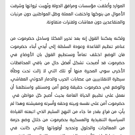
الموارد وأغلقت مؤسسات ومرافق الدولة ونُهبت ثرواتها وسُرقت
الأموال من بنوكها واختفت العملة وظل المواطنين دون مرتبات
والمتقاعدين دون معاشات ولفترات متفاوتة.
ولكنه يمكننا القول إنه بعد تحرير المكلا وساحل حضرموت من
عناصر تنظيم القاعدة وعودة السلطة إلى أيدي أبناء حضرموت
فان الوضع اختلف تماماً ونستطيع القول بان الأوضاع في
حضرموت قد أصبحت تشكل أفضل حال من باقي المحافظات
الأخرى سوى المحررة منها أو تلك التي لا زالت تحت وطأة
سيطرة الانقلابيين من عصابات الحرب والدمار الحوثي العفاشي،
والوضع في حضرموت حقيقة وضع آمن ومستقر، واستطعنا أن
نعمل على تطبيع الحياة العامة بحيث أصبح كل مواطن في
حضرموت آمن على نفسه وبيته وحقه وأسرته ومعيشته وهذا لم
يأتِ من فراغ بقدر ما جاء من النهج السليم الذي اتبعته القيادة
السياسية التنفيذية والعسكرية بحضرموت من خلال وضع حزمة
من المعالجات والحلول وتحديد أولوياتها والتي كانت في