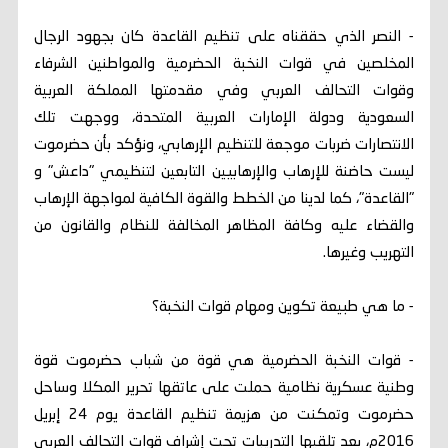
- النصر الذي حققناه على تنظيم القاعدة كان بجهود الرجال
المخلصين في قوات النخبة الحضرمية والمواطنين الشرفاء
وقوات التحالف العربي وفي مقدمتها المملكة العربية
السعودية ودولة الإمارات العربية المتحدة، ووجهت تلك
الانتصارات ضربات موجعة للتنظيم الإرهابي، ونؤكد بأن حضرموت
ليست حاضنة للإرهاب والإرهابيين التابعين لتنظيمي "داعش" و
"القاعدة"، كما لدينا من الخطط والقوة الكافية لمواجهة الإرهاب
والقضاء عليه وكافة المظاهر المخالفة للنظام والقانون من
التهريب وغيرها.
- ما هي طبيعة تكوين ومهام قوات النخبة؟
- قوات النخبة الحضرمية هي قوة من شباب حضرموت قوة
وطنية عسكرية نظامية حملت على عاتقها تحرير المكلا وساحل
حضرموت وتمكنت من هزيمة تنظيم القاعدة يوم 24 إبريل
2016م، بعد تلقيها التدريبات تحت إشراف قوات التحالف العربي