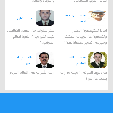
تخاض الحرب بعقيدتين
والعرض والارض
محمد علي محمد
ناصر المشارع
احمد
لماذا تستهدفون الأخيار،
عشر سنوات من الفرص الضائعة..
وتتسترون عن لوبيات الاحتكار
كيف تغير ميزان القوة لصالح
ومجرمي تدمير مصفاة عدن؟
الحوثيين؟
محمد عبدالله
صالح علي الدويل
القادري
باراس
في عهد الحوثي ( ميت من إب
أزمة الأحزاب في العالم العربي
يبحث عن قبر )