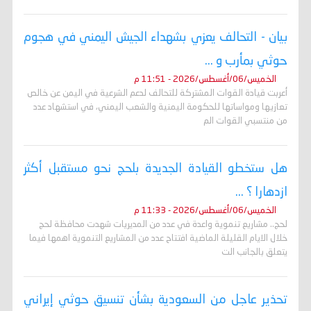
بيان - التحالف يعزي بشهداء الجيش اليمني في هجوم
حوثي بمأرب و ...
الخميس/06/أغسطس/2026 - 11:51 م
أعربت قيادة القوات المشتركة للتحالف لدعم الشرعية في اليمن عن خالص
تعازيها ومواساتها للحكومة اليمنية والشعب اليمني، في استشهاد عدد
من منتسبي القوات الم
هل ستخطو القيادة الجديدة بلحج نحو مستقبل أكثر
ازدهارا ؟ ...
الخميس/06/أغسطس/2026 - 11:33 م
لحج.. مشاريع تنموية واعدة في عدد من المديريات شهدت محافظة لحج
خلال الايام القليلة الماضية افتتاح عدد من المشاريع التنموية اهمها فيما
يتعلق بالجانب الت
تحذير عاجل من السعودية بشأن تنسيق حوثي إيراني