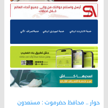
حوار .. محافظ حضرموت : مستعدون