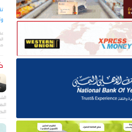
تق
وا
عقد
الع
صا
كت
الشر
النف
النظ