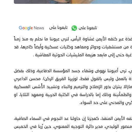
تابعونا على
تابعونا على
ذة عبر كتفه الأيمن غشاوة اليأس، لترى عيوننا ما نحلم به منذ زمناً
ة من مستشفيات ودوائر ومعاهد وكليات عسكرية وأيضاً كادرها، قد
غية حتى إلى مابعد هزيمة المليشيات الحوثية العفاشية .
، ترى أعيوننا نهوض وشفاء جسد المؤسسة الدفاعية، وذلك بفضل
 بالعمل وليس بالقول فقط، لوزيرنا الفريق الركن/ محسن الداعري
الا ينثران بذور الإصلاح والترميم والبناء وتشييد الأُسُس العسكرية
الطمأنينة وذلك إما بالدراسة في الكلية الحربية ومعهد الثلايا، او
ري والمدني على حد السواء.
لأيمن المنفذ، كعجزنا إن حاولنا عد النجوم في السماء الصافية،
صور الوليدي، مدير دائرة التوجيه المعنوي، حين زُرنا في الخميس