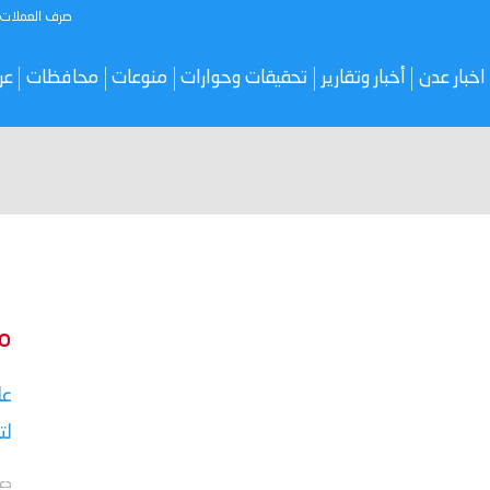
صرف العملات
اخبار عدن
أخبار وتقارير
تحقيقات وحوارات
منوعات
محافظات
عر
م
عا
لت
دع