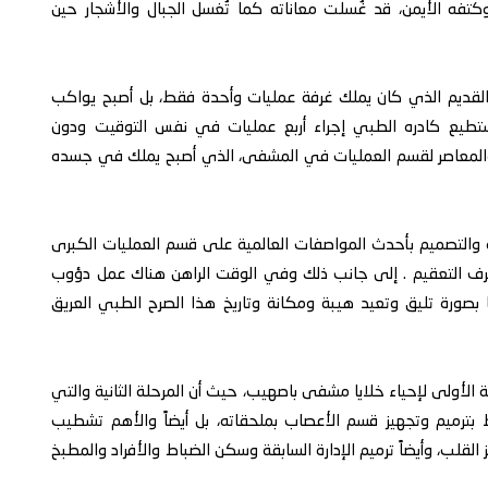
ه الأيمن، قد غُسلت معاناته كما تُغسل الجبال والأشجار حين
لقديم الذي كان يملك غرفة عمليات وأحدة فقط، بل أصبح يواكب
يستطيع كادره الطبي إجراء أربع عمليات في نفس التوقيت ودون
يث والمعاصر لقسم العمليات في المشفى، الذي أصبح يملك في جسده
يثة والتصميم بأحدث المواصفات العالمية على قسم العمليات الكبرى
غرف التعقيم . إلى جانب ذلك وفي الوقت الراهن هناك عمل دؤوب
صورة تليق وتعيد هيبة ومكانة وتاريخ هذا الصرح الطبي العريق
 الأولى لإحياء خلايا مشفى باصهيب، حيث أن المرحلة الثانية والتي
بترميم وتجهيز قسم الأعصاب بملحقاته، بل أيضاً والأهم تشطيب
قلب، وأيضاً ترميم الإدارة السابقة وسكن الضباط والأفراد والمطبخ