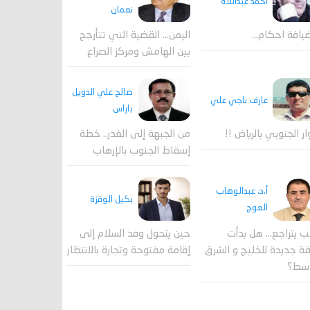
احمد عبداللاه
نعمان
يافة احكام…
اليمن… القضية التي تتأرجح
بين الهامش ومركز الصراع
صالح علي الدويل
عارف ناجي علي
باراس
ار الجنوبي بالرياض !!
من الجبهة إلى الغدر.. خطة
إسقاط الجنوب بالإرهاب
أ.د. عبدالوهاب
بكيل الوقزة
العوج
ب يتراجع... هل بدأت
حين يتحول وفد السلام إلى
 جديدة للخليج و الشرق
إقامة مفتوحة وتجارة بالانتظار
وسط؟