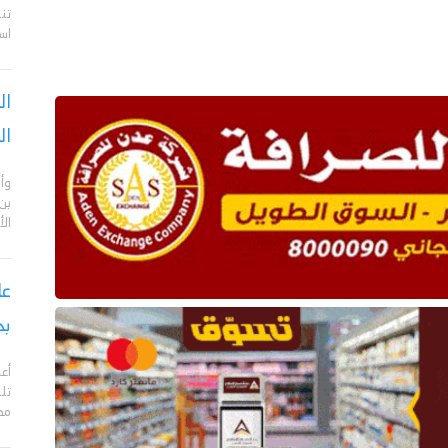
تن
اس
ال
ال
وأن
بن
ال
بح
مدي