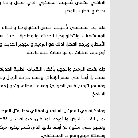
الماضي مشفى بأصهيب العسكري الذي، بفضل وزيرنا وكتف
تحتضنها قطرات المطر.
فلم يعد مستشفى بأصهيب حبيس التكنولوجيا والنظام ا
المستشفيات والتكنولوجيا الحديثة والمعاصرة . حيث 
الأنتظار، ويرجع الفضل لذلك هو الترميم والتجهيز الحد
أربع غرف عمليات ذو مواصفات طبية عالمية.
ولم يقتصر الترميم والتجهيز بأفضل التقنيات الطبية الحد
فقط، بل أيضاً على قسم الإنعاش وقسم جراحة الرجال و
ومستمر لترميم قسم الطوارئ وقسم العظام، وتجهيزهما ب
الشامخ .
وماذكرته في الفقرتين السابقتين لمقالي هذا يمثل المرحلة
تمثل القلب النابض والأوردة للمشفى، متمثلة ليس فقط 
وتجهيز مبنى مكون من أربعة طابق الذي صُمم ليكون مركز ال
وسفلتة طريق وممرات المستشفى.