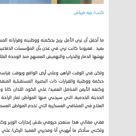
كتب/ نزيه مرياش
ما أجمل أن ترى الأمل يزيح بحكمته ووطنيته وقراراته المنف
بعيد . فعيوننا كانت ترى في عدن بأن المؤسسات الدفاعي
نهشها الدمار والخراب والتهميش الممنهج منذ الوحدة الطا
ولكن في الوقت الراهن وعلى أرض الواقع وبوقت قياسي
حكمة ووطنية والقرارات ذات البصيرة المستقبلية المنفذة
وكتفه الأيمن المناضل العميد/ علي الكود، اللذان كانا وماز
الحديثة الخدمية، التي سيجني منها المواطن ثمار الراحة و
العلاج في المشافي العسكرية التي تخدم المواطن العسك
ففي مقالي هذا ستعجز حروفي نقش إنجازات الوزير وكتفه ا
ولكني سأذكر ما أبهرني أنا ومديري العميد الركن/ علي من