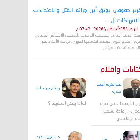
رير حقوقي يوثق أبرز جرائم القتل والاعتداءات
لانتهاكات ال ...
الأربعاء/05/أغسطس/2026 - 07:43 م
ت الهيئة الإدارية للجمعية الوطنية بالمجلس الانتقالي الجنوبي
ربي، صباح اليوم الأربعاء، اجتماعها الدوري، برئاسة الأستاذ نصر
لح هرهرة، عضو هيئة ر
ابات واقلام
عبدالكريم أحمد
وضاح بن عطية
سعيد
لماذا يتكرر المشهد ؟
ق الأوسط .. من صراع
وذ إلى إعادة تشكيل
ام الإقليمي
د. ياسين سعيد