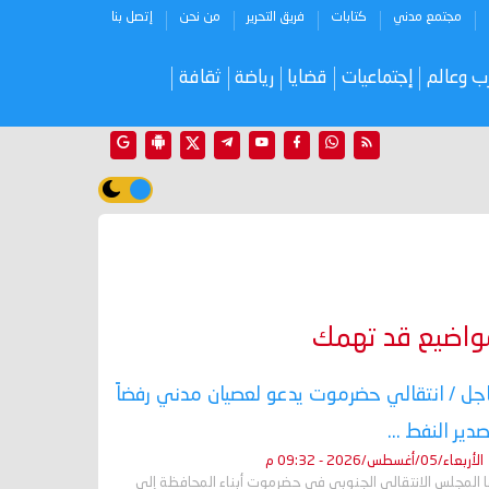
مجتمع مدني
كتابات
فريق التحرير
من نحن
إتصل بنا
ب وعالم
إجتماعيات
قضايا
رياضة
ثقافة
واضيع قد تهمك
جل / انتقالي حضرموت يدعو لعصيان مدني رفضاً
صدير النفط ...
الأربعاء/05/أغسطس/2026 - 09:32 م
ا المجلس الانتقالي الجنوبي في حضرموت أبناء المحافظة إلى