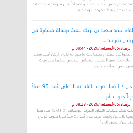
فيذ عصيان مدني شامل، الخميس، احتجاجاً على ما وصفه بمحاولات
تئناف تصدير نفط حضرموت وتوجيه
لواء أحمد سعيد بن بريك يبعث برسالة مشفرة من
رياض تثير جد ...
الأربعاء/05/أغسطس/2026 - 08:44 م
 عادوا عُدنا بعدّتنا وحديدنا ذلك ما صرح به اللواء الركن أحمد سعيد
 بريك نائب رئيس المجلس الانتقالي الجنوبي محافظ حضرموت
أسبق ، في حساباته بمنصة
عاجل / انفجار قرب ناقلة نفط على بُعد 95 ميلاً
رياً جنوب شر ...
الأربعاء/05/أغسطس/2026 - 08:23 م
أعلنت هيئة عمليات التجارة البحرية البريطانية (UKMTO)، قبل قليل،
تلقيها بلاغاً عن واقعة بحرية على بُعد 95 ميلاً بحرياً جنوب شرقي
نة عدن، مشيرة إلى أ