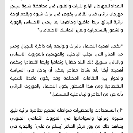
الاعداد للمهرجان الرابع للتراث والفنون في محافظة شبوة سينجز
مهرجان تراثي فني ثقافي يغوص في تراث شبوة ويقدم لوحة
تراثية لابنائها بربط ماضيها وحاضرها بما ينمي الاحساس بالهوية
والشعور بالاستمرارية وتعزيز التماسك الاجتماعي*
*تكمن اهمية الاحتفاء بالتراث وتوثيقه بانه ذاكرة للاجيال ومنبر
من المنابر التي تجلب الباحثين والمهتمين بالموروث الانساني
وبالتالي تسويق ذلك البلد حضاريا وثقافيا وايضا اقتصاديا وتكمن
أهميته أيضًا بأنه نشاط معاصر يمكن أن يدخل في السياسة
والحوار بين الثقافات المختلفة وقد يكون قاعدة للتنمية
الاقتصادية ومن هذا المنظور يكون الاحتفاء بالموروث التراثي
بأنه جزء من الحاضر والبناء عليه للمستقبل*
*ان الاستعدادت والتحضيرات متواصلة لتقديم تظاهرة تراثية تليق
بشبوة وتراثها واسهاماتها في الموروث الثقافي الجنوبي
يشاهد ذلك من يزور مركز الشاعر "يسلم بن علي" والجدية في