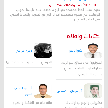
الأحد/09/أغسطس/2026 - 11:54 ص
تعرض ميناء المخا بمحافظة تعز، اليوم، لقصف شنته مليشيا الحوثي
الإرهابية، في هجوم جديد يهدد أحد أبرز المرافق الحيوية والنشاط التجاري
في الساحل الغربي. و
كتابات واقلام
ذكرى عراسي
نشوان نصر
الحوثي يضرب… والحكومة تدين!
الحوثيون في سباق مع الزمن
محاولة لربط الملف اليمني
بالصراع الإقليمي
أ.د. عبدالوهاب
أبو مرسال الدهمسي
العوج
مكيراس والجنوب أولاً... لا
مائة عام من الغفلة والضياع