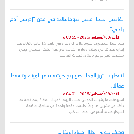
تفاصيل احتجاز ممثل صوماليلاند في عدن "إدريس آدم
راجي" ...
الأحد/09/أغسطس/2026 - 08:59 م
قدم ممثل جمهورية صوماليلاند الى عدن في تاريخ 15 مايو 2026 بعد
إجازة قضاها في وطنه ومارس نشاطه في عدن بشكل طبيعي، وفي
منتصف شهر يونيو 2026، شهدت العاصم
انفجارات تهز المخا.. صواريخ حوثية تدمر الميناء وتسقط
عمالاً ...
الأحد/09/أغسطس/2026 - 04:01 م
استهدفت مليشيات الحوثي، مساء اليوم، *ميناء المخا* بمحافظة تعز
بأكثر من عشرين صاروخاً أُطلقت دفعة واحدة من مناطق خاضعة
لسيطرتها، ما أسفر عن انفجارات كب
قصف حوثي يطال ميناء المخا ...