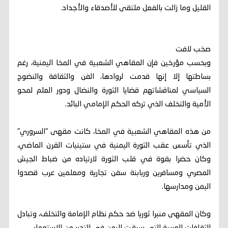
القليل وما زالت بالفعل ملتقى للأصدقاء والأجداد.
صخب لافت
وبحسب مؤرخين فإن المقاهي الشعبية في المخا اليمنية، رغم
بساطتها إلا إنها قدمت لروادها، الفن والثقافة والنضوج
السياسي لمناقشاتهم قضايا الثورة والنضال ودور العلم لمحو
الأمية والتخلف الذي تركه الحكم الإمامي البائد.
من هذه المقاهي الشعبية في المخا، كانت مقهى "السروري"
الذي تأسس عقب الثورة اليمنية في ستينيات القرن الماضي،
وكان حضرا بقوة في قلب الثورة لارتياده من ضباط الجيش
المصري ومسافرين وربابنة سفن تجارية ومعلمين عرب قصدوا
اليمن ومدارسها.
وكان المقهى منبرا ثوريا ضد حكم نظام الإمامة والتخلف، وتبادل