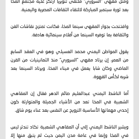
ومثّل مقهى "السروري" ملتقى تنويريا ارتكز عليه مجتمع المخا
بعد ثورة سبتمبر المباركة لالتقاء الثقافات المصرية واليمنية.
وافتتحت بجوار المقهى سينما المخا، فكانت تمتزج نقاشات الفن
والثقافة بما توفره السينما من أفلام سينمائية هادفة.
يقول المواطن اليمني محمد العسيلي وهو في العقد السابع
من العمر، إن يرتاد مقهى "السروري" منذ الثمانينيات من القرن
الماضي وكان شابا يعمل في ميناء المخا، ويرتاد السينما بعد
شربه لكأس القهوة.
أما الناشط اليمني عبدالعليم صائم الدهر فقال إن المقاهي
الشعبية في المخا تعد من الأشياء الجميلة والمتوارثة كون
إحدى مهماتها الأساسية الترويح عن النفس بعد عناء يوم شاق.
ويشير الناشط اليمني إلى أن المقاهي الشعبية تكاد تندثر ليس
في المخا وإنما في عامة مدن اليمن حيث لم يتبق منها إلا