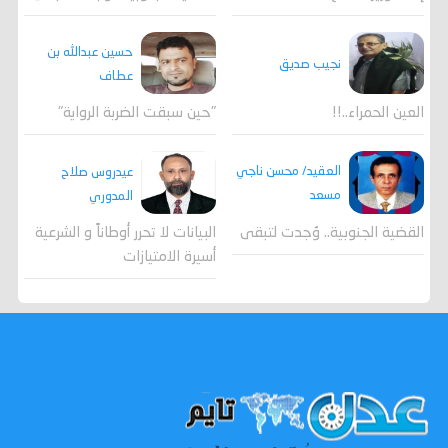
حسين عبدالله بن
نجيب صديق
عطاف
العين الحمراء..!!
"حين سبقت الضربة الرواية"
العقيد/ محسن ناجي
عيدروس صلاح
مسعد
المدوري
القضية الجنوبية.. وُجدت لتبقى
البيانات لا تحرر أوطاناً و الشرعية
أسيرة الامتيازات