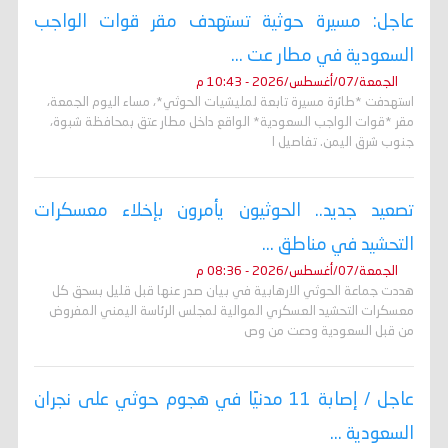
عاجل: مسيرة حوثية تستهدف مقر قوات الواجب
السعودية في مطار عت ...
الجمعة/07/أغسطس/2026 - 10:43 م
استهدفت *طائرة مسيرة تابعة لمليشيات الحوثي*، مساء اليوم الجمعة،
مقر *قوات الواجب السعودية* الواقع داخل مطار عتق بمحافظة شبوة،
جنوب شرق اليمن. تفاصيل ا
تصعيد جديد.. الحوثيون يأمرون بإخلاء معسكرات
التحشيد في مناطق ...
الجمعة/07/أغسطس/2026 - 08:36 م
هددت جماعة الحوثي الارهابية في بيان صدر عنها قبل قليل بسحق كل
معسكرات التحشيد العسكري الموالية لمجلس الرئاسة اليمني المفروض
من قبل السعودية ودعت من وص
عاجل / إصابة 11 مدنيًا في هجوم حوثي على نجران
السعودية ...