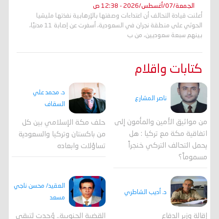
الجمعة/07/أغسطس/2026 - 12:38 ص
أعلنت قيادة التحالف أن اعتداءات وصفتها بالإرهابية نفذتها مليشيا
الحوثي على منطقة نجران في السعودية، أسفرت عن إصابة 11 مدنيًا،
بينهم سبعة سعوديين، من ب
كتابات واقلام
د. محمد علي
ناصر المشارع
السقاف
من مواثيق الأمين والمأمون إلى
حلف مكة الإسلامي بين كل
اتفاقية مكة مع تركيا : هل
من باكستان وتركيا والسعودية
يحمل التحالف التركي خنجراً
تساؤلات وابعاده
مسموماً؟
العقيد/ محسن ناجي
د. أديب الشاطري
مسعد
القضية الجنوبية.. وُجدت لتبقى
إقالة وزير الدفاع