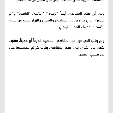
الثقافات العربية التي سبقت اليمن في التحرر من الاستعمار.
ومن أبرز هذه المقاهي أيضاً "الزطي"، "الذئب"، "الشجرة" و"أبو
سمير"، الذي كان يرتاده الصيادون والعمال والزوار لقربه من سوق
الأسماك وميناء المخا التاريخي.
ولم يغب الصيادون عن المقاهي الشعبية قديماً أو حديثاً، فشرب
كأس من الشاي في هذه المقاهي يقرب شرائح مجتمعية عدة
من بعضها البعض.