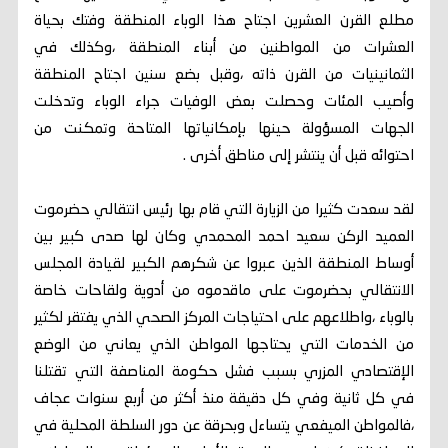
مطلع القرن العشرين اجتاح هذا الوباء المنطقة وفتك بحياة
العشرات من المواطنين من أبناء المنطقة ،وكذلك في
الثمانينيات من القرن ذاته ،وقبل بضع سنين اجتاح المنطقة
وأصيب المئات وحصلت بعض الوفيات جراء الوباء وتدخلت
الجهات المسؤولة حينها بإمكانياتها المتاحة وتمكنت من
احتوائه قبل أن ينتشر إلى مناطق أخرى .
لقد سعدت كثيرا من الزيارة التي قام بها رئيس انتقالي حضرموت
العميد الركن سعيد احمد المحمدي وكان لها صدى كبير بين
أوساط المنطقة الذين عبروا عن شكرهم الكبير لقيادة المجلس
الانتقالي بحضرموت على ماقدموه من أدوية ولقاحات خاصة
بالوباء ،واطلاعهم على احتياجات المركز الصحي الذي يفتقر لكثير
من الخدمات التي يحتاجها المواطن الذي يعاني من الوضع
الإقتصادي المزري بسبب فشل حكومة المناصفة التي تقتلنا
في كل ثانية وفي كل دقيقة منذ أكثر من أربع سنوات عجاف
،فالمواطن الميفعي يتساءل وبحرقة عن دور السلطة المحلية في