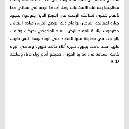
الصحي بميفع عن حالة ثانية وأكثر من 70 حالة مشتبه وتمت
معالجتها رغم قلة الامكانيات وهنا أجدها فرصة في مقالي هذا
لأقدم شكري لملائكة الرحمة في المركز الذين يقومون بجهود
جبارة لمعالجة المرضى ،وامام ذلك الوضع المزري قيادة انتقالي
حضرموت برئاسة العميد الركن سعيد المحمدي تحركت وقامت
بالواجب في محاولة منها للقضاء على الوباء ،وهذا ليس بغريب
عليها، فقد قامت بجهود كبيرة أثناء جائحة كورونا وهاهي اليوم
كانت السباقة في مد يد العون .. فميفع أمام وباء قاتل وسلطة
غائبة .