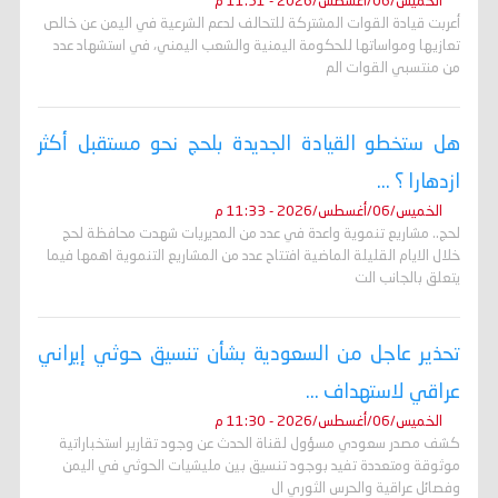
الخميس/06/أغسطس/2026 - 11:51 م
أعربت قيادة القوات المشتركة للتحالف لدعم الشرعية في اليمن عن خالص
تعازيها ومواساتها للحكومة اليمنية والشعب اليمني، في استشهاد عدد
من منتسبي القوات الم
هل ستخطو القيادة الجديدة بلحج نحو مستقبل أكثر
ازدهارا ؟ ...
الخميس/06/أغسطس/2026 - 11:33 م
لحج.. مشاريع تنموية واعدة في عدد من المديريات شهدت محافظة لحج
خلال الايام القليلة الماضية افتتاح عدد من المشاريع التنموية اهمها فيما
يتعلق بالجانب الت
تحذير عاجل من السعودية بشأن تنسيق حوثي إيراني
عراقي لاستهداف ...
الخميس/06/أغسطس/2026 - 11:30 م
كشف مصدر سعودي مسؤول لقناة الحدث عن وجود تقارير استخباراتية
موثوقة ومتعددة تفيد بوجود تنسيق بين مليشيات الحوثي في اليمن
وفصائل عراقية والحرس الثوري ال