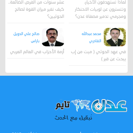
لماذا تستهدفون الأخيار،
عشر سنوات من الفرص الضائعة..
وتتسترون عن لوبيات الاحتكار
كيف تغير ميزان القوة لصالح
ومجرمي تدمير مصفاة عدن؟
الحوثيين؟
محمد عبدالله
صالح علي الدويل
القادري
باراس
في عهد الحوثي ( ميت من إب
أزمة الأحزاب في العالم العربي
يبحث عن قبر )