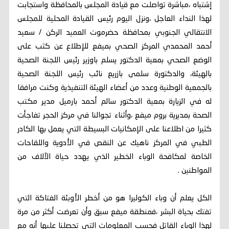
إشتباه ،مباشرة تواصلت مع قيادة المجلس بالمحافظة واستجابت
لهذا النداء العاجل ،ونزل اليوم رئيس القيادة المحلية للمجلس
الانتقالي الجنوبي بمحافظة حضرموت العميد الركن / سعيد
أحمد المحمدي المركز الصحي بميفع للإطلاع عن كثب على
الوضع الصحي بمعية الدكتور يسلم باوزير رئيس اللجنة الصحية
بالهيئة، والدكتورة سلمى بازريع نائب رئيس اللجنة الصحية
بالجمعية الوطنية وعدد من أعضاء الهيئة التنفيذية وكنت مرافقا
له في الزيارة بمعية الدكتور سالم أحمد بارميل مدير مكتب
الصحة بمديرية بروم ميفع ،وأثناء تجوالنا في مركز الحجر تفاجأت
كثيرا من اطلاعنا على الإمكانيات البسيطة التي يعمل بها الكادر
الطبي في المركز ناهيك عن النقص في الأدوية واللقاحات
الخاصة لمكافحة الوباء الخطير الذي يهدد حياة الآلاف من
المواطنين .
الكل يعلم أن وباء الكوليرا هو من أخطر الأوبئة الفتاكة التي
تفتك بحياة البشر ،فمنطقة ميفع سبق وأن تعرضت أكثر من مرة
لهذا الوباء القاتل فحسب المعلومات التي تحصلنا عليها أنه مع