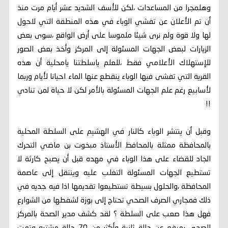
وهلمجرا من المساعدات ،لكن للأسف الشديد عشر أيام مرت منذ
أن تم الأعلان عن تفشي الوباء في هذه المنطقة التي لاحول
لها ولا قوة ولم نرى شيئا ملموسا على أرض الواقع ،سوى بعض
الزيارات لبعض الجهات المسئولة إلى المركز وأخذ بعض الصور
للإستهلاك الأعلامي فقط ،للعلم ياسلطتنا يامحلية أن هذه
القرية التي تفشى فيها الوباء ينقطع عنها الماء احيانا لأيام وربما
لأسابيع رغم علم الجهات المسئولة بالأمر لكن لا حياة لمن تنادي
!!
وقبل أن ينتشر الوباء كالنار في الهشيم على السلطة المحلية
بالمحافظة ممثلة بالمحافظ الأستاذ مبخوت بن ماضي التحرك
الجاد للقضاء على هذا الوباء في مهده قبل أن يصبح كارثة لا
تستطيع الجهات المسئولة التغلب عليه وينتقل إلى عاصمة
المحافظة ،والحلول بسيطة تستطيعوا تقديمها اذا فيه جديه في
ذلك فمجاري الصرف الصحي تحتاج إلى بوزة لشفطها من الشوارع
فهل هذا صعب على السلطة ؟ لقد كشف مدير الصحة بالمركز