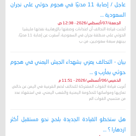
عاجل / إصابة 11 مدنيًا في هجوم حوثي على نجران
السعودية ...
الجمعة/07/أغسطس/2026 - 12:38 ص
أعلنت قيادة التحالف أن اعتداءات وصفتها بالإرهابية نفذتها مليشيا
الحوثي على منطقة نجران في السعودية، أسفرت عن إصابة 11 مدنيًا،
بينهم سبعة سعوديين، من ب
بيان - التحالف يعزي بشهداء الجيش اليمني في هجوم
حوثي بمأرب و ...
الخميس/06/أغسطس/2026 - 11:51 م
أعربت قيادة القوات المشتركة للتحالف لدعم الشرعية في اليمن عن خالص
تعازيها ومواساتها للحكومة اليمنية والشعب اليمني، في استشهاد عدد
من منتسبي القوات الم
هل ستخطو القيادة الجديدة بلحج نحو مستقبل أكثر
ازدهارا ؟ ...