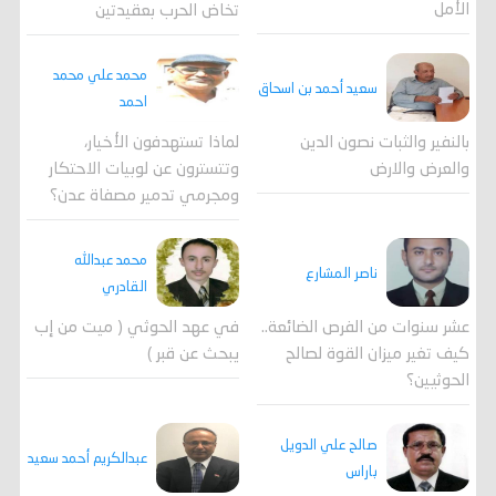
الأمل
تخاض الحرب بعقيدتين
محمد علي محمد
سعيد أحمد بن اسحاق
احمد
لماذا تستهدفون الأخيار،
بالنفير والثبات نصون الدين
وتتسترون عن لوبيات الاحتكار
والعرض والارض
ومجرمي تدمير مصفاة عدن؟
محمد عبدالله
ناصر المشارع
القادري
عشر سنوات من الفرص الضائعة..
في عهد الحوثي ( ميت من إب
كيف تغير ميزان القوة لصالح
يبحث عن قبر )
الحوثيين؟
صالح علي الدويل
عبدالكريم أحمد سعيد
باراس