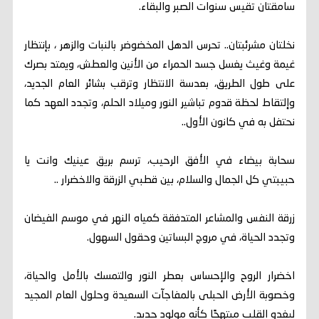
سامقتان تقيس سنوات الصبر والبقاء.
نخلتان مشرئبتان.. تحرس الدهل المخضوضر بالنبات والزهر ، بإنتظار
غيمة وغيث يغسل جسد الحمراء من الأنين والعطش، ويمتد بصرك
على طول الطريق، بعدسة الانتظار وترقب بشائر العام الجديد،
وإلتقاط لحظة قدوم تباشير النور وميلاد الحلم، وتجدد العهد كما
نحتفل به في كانون الأول..
سحابة بيضاء في الأفق الرحيب، ترسم بريق عينيك وانت يا
حبيبتي كل الجمال والسلام، بين قطبي الزرقة والاخضرار ..
زرقة النفس والمشاعر المتدفقة كمياه النهر في موسم الفيضان
وتجدد الحياة، في مروج البساتين وحقول السهول.
اخضرار الروح والإحساس بعطر النور والتمسك بالأمل والحياة،
وخصوبة الأرض الحبلى بالمفاجآت السعيدة وحلول العام المجيد
ليغدو القلب مبتهجًا كأنه مولود جديد.