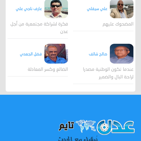
علي سيقلي
عارف ناجي علي
المضحوك عليهم
فكرة لشراكة مجتمعية من أجل
عدن
صالح شائف
فضل الجعدي
عندما تكون الوطنية مصدرا
الضالع وكسر المعادلة
لراحة البال والضمير