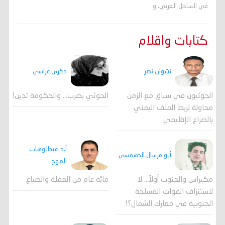
في الساحل الغربي. و
كتابات واقلام
ذكرى عراسي
نشوان نصر
الحوثي يضرب… والحكومة تدين!
الحوثيون في سباق مع الزمن
محاولة لربط الملف اليمني
بالصراع الإقليمي
أ.د. عبدالوهاب
أبو مرسال الدهمسي
العوج
مكيراس والجنوب أولاً... لا
مائة عام من الغفلة والضياع
لاستنزاف القوات المسلحة
الجنوبية في معارك الشمال؟!