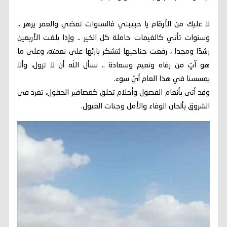
لا عليك من الأرقام يا حبيبتي فالسنوات تمضي والعمر يزهر ..
وسنوات تأتي كالغيمات حاملة كل الخير .. وإذا بلغت الأربعين
رشدًا ومجدا ، رفعت جناحيها لتشكر بارئها على نعمته، وعلى ما
هو آتٍ من رفاه ونعيم وسعادة .. نسأل الله أن لا تزول، وألا
يمسسنا في هذا العام أيّ سوء.
وقد أتى بأنغام الفصول وأحلام تحلق كعصافير الحقول، تغرد في
الشروق بألحان الوفاء والأمل وجنات الغيول.