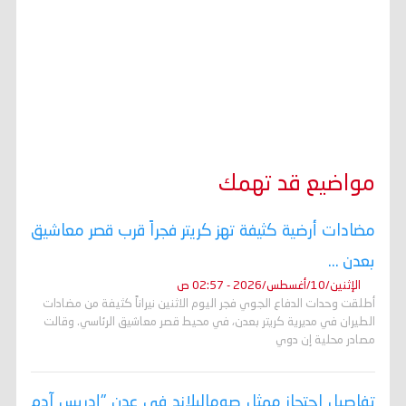
مواضيع قد تهمك
مضادات أرضية كثيفة تهز كريتر فجراً قرب قصر معاشيق
بعدن ...
الإثنين/10/أغسطس/2026 - 02:57 ص
أطلقت وحدات الدفاع الجوي فجر اليوم الاثنين نيراناً كثيفة من مضادات
الطيران في مديرية كريتر بعدن، في محيط قصر معاشيق الرئاسي. وقالت
مصادر محلية إن دوي
تفاصيل احتجاز ممثل صوماليلاند في عدن "إدريس آدم