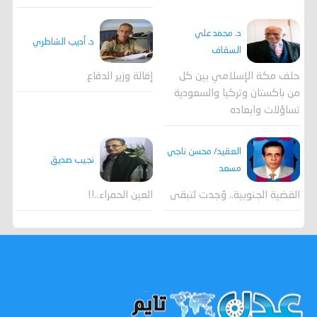
د. محمد علي
د. أديب الشاطري
السقاف
حلف مكة الإسلامي بين كل
إقالة وزير الدفاع
من باكستان وتركيا والسعودية
تساؤلات وابعاده
العقيد/ محسن ناجي
نجيب صديق
مسعد
القضية الجنوبية.. وُجدت لتبقى
العين الحمراء..!!