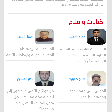
من قبل السعودية ودعت من وص
كتابات واقلام
جميل الشعبي
عماد باحميش
المشهد اليمني: تقاطعات
التخصصات النادرة ضحية العقلية
المصالح الدولية وارتدادات الأزمة
الإدارية التقليدية . . فكيف
للمحافظة أن تتطور؟
صالح حقروص
ناصر المشارع
الحوثي... بين وهم القوة
من مواثيق الأمين والمأمون إلى
وحقيقة الظروف
اتفاقية مكة مع تركيا : هل
يحمل التحالف التركي خنجراً
مسموماً؟