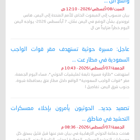
واسع الن ...
السبت/08/أغسطس/2026 - 12:10 ص
بيان منسوب إلى المبعوث الخاص للأمم المتحدة إلى اليمن، هانس
غروندبرغ، بشأن الوضع في اليمن عمّان، 7 آبأغسطس 2026- يواجه اليمن
اليوم خطراً متزايداً من ال
عاجل: مسيرة حوثية تستهدف مقر قوات الواجب
السعودية في مطار عت ...
الجمعة/07/أغسطس/2026 - 10:43 م
استهدفت *طائرة مسيرة تابعة لمليشيات الحوثي*، مساء اليوم الجمعة،
مقر *قوات الواجب السعودية* الواقع داخل مطار عتق بمحافظة شبوة،
جنوب شرق اليمن. تفاصيل ا
تصعيد جديد.. الحوثيون يأمرون بإخلاء معسكرات
التحشيد في مناطق ...
الجمعة/07/أغسطس/2026 - 08:36 م
هددت جماعة الحوثي الارهابية في بيان صدر عنها قبل قليل بسحق كل
معسكرات التحشيد العسكري الموالية لمجلس الرئاسة اليمني المفروض