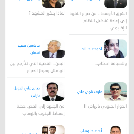
لماذا يتكرر المشهد ؟
الشرق الأوسط .. من صراع النفوذ
إلى إعادة تشكيل النظام
الإقليمي
د. ياسين سعيد
احمد عبداللاه
نعمان
وللضيافة احكام…
اليمن… القضية التي تتأرجح بين
الهامش ومركز الصراع
صالح علي الدويل
عارف ناجي علي
باراس
الحوار الجنوبي بالرياض !!
من الجبهة إلى الغدر.. خطة
إسقاط الجنوب بالإرهاب
أ.د. عبدالوهاب