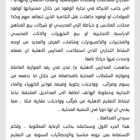
التجاري للمكتبات ومحلات القرطاسية والعاب الاطفال والهدايا ..
الى جانب الحركة في تجارة الوقود من خلال مشترياتها لوقود
المولدات او لوقود حافلات نقل التلاميذ الذين تتعاقد مهم وكذا
محلات الملابس و خياطة الزي المدرسي او شركات بيع المناهج
الدراسية الانجليزية او بيع التجهيزات والاثاث المدرسي
والمختبرات والكمبيوترات وشاشات العرض والعديد من اوجه
النشاط التجاري الذي استطاعت المدارس الاهلية ان تفعله
وتحدث فيها حراكا نافعا .
ساهمت المدارس الاهلية م/ عدن في رفد الموازنة العاملة
وموازنة السلطات المحلية بالمحافظة من خلال ما تدفعه من
رسوم وضرائب وواجبات زكوية وقيمة فواتير الكهرباء والماء
التجارية وخطوط الهاتف اضافة الى المداخيل الملحقة تباعا
لنشاط التعليم الاهلية من ضرأئب وواحبات عقارية مثلا .. مما
يعني ان لها دورا في التنمية المحلية ..
سيدي المحافظ ..
هذا الجزء الاول وسنكمله بحانب الرعاية المطلوبة .. ولكم
الاستعانة بمن ترونه مناسبا والإحصائيات السنوية عن التعليم