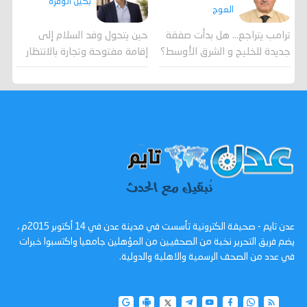
بكيل الوقزة
العوج
ترامب يتراجع... هل بدأت صفقة
حين يتحول وفد السلام إلى
جديدة للخليج و الشرق الأوسط؟
إقامة مفتوحة وتجارة بالانتظار
عدن تايم - صحيفة الكترونية تأسست في مدينة عدن في 14 أكتوبر 2015م ،
يضم فريق التحرير نخبة من الصحفيين من المؤهلين جامعيا واكتسبوا خبرات
في عدد من الصحف الرسمية والاهلية والدولية.