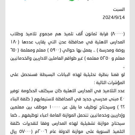
السبت
2024/9/14
(٨٠٠٠٠) قرابة ثمانون ألف تلميذ هم مجموع تلاميذ وطلاب
المدارس الاهلية في محافظة عدن التي يقارب عددها (١٨٠
روضة ومدرسة ) .. يعمل بها حوالي (٥٩٠٠ ) معلم ومعلمة (٦٥٠
معلم و ٥٢٥٠ معلمه ) غير طواقم العاملين الاداريين والخدماتيين
..
لو قمنا بنظرة تحليلية لهذه البيانات البسيطة فسنحصل على
المؤشرات التالية :
عدد التلاميذ في المدارس الاهلية كان سيكلف الحكومة توفير
٤٠ مبنى مدرسي جديد في المحافظة لاستيعابهم ( كلفة البناء
؟؟ ) وسيحتاج توظيف ما يقل عن ١٠٠٠٠ موظف بين معلمين
وإداريين وخدماتيين تتحمل الموازنة العامة اعباء توظيفهم .. كما
سيحتاج موازنة تشغيلية لهذه المدارس وفقا لتقديرات كلفة
التلميذ السنوية على موازنة الدولة عام ٢٠٠٦م (٥٧٠٠٠ ريال