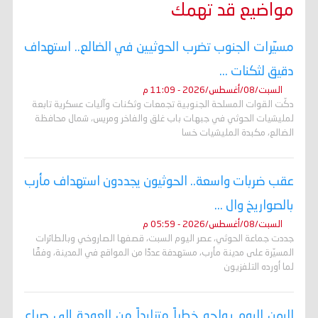
مواضيع قد تهمك
مسيّرات الجنوب تضرب الحوثيين في الضالع.. استهداف
دقيق لثكنات ...
السبت/08/أغسطس/2026 - 11:09 م
دكّت القوات المسلحة الجنوبية تجمعات وثكنات وآليات عسكرية تابعة
لمليشيات الحوثي في جبهات باب غلق والفاخر ومريس، شمال محافظة
الضالع، مكبدة المليشيات خسا
عقب ضربات واسعة.. الحوثيون يجددون استهداف مأرب
بالصواريخ وال ...
السبت/08/أغسطس/2026 - 05:59 م
جددت جماعة الحوثي، عصر اليوم السبت، قصفها الصاروخي وبالطائرات
المسيّرة على مدينة مأرب، مستهدفة عددًا من المواقع في المدينة، وفقًا
لما أورده التلفزيون
اليمن اليوم يواجه خطراً متزايداً من العودة إلى صراع