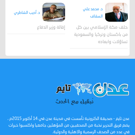
د. محمد علي
د. أديب الشاطري
السقاف
حلف مكة الإسلامي بين كل
إقالة وزير الدفاع
من باكستان وتركيا والسعودية
تساؤلات وابعاده
عدن تايم - صحيفة الكترونية تأسست في مدينة عدن في 14 أكتوبر 2015م ،
يضم فريق التحرير نخبة من الصحفيين من المؤهلين جامعيا واكتسبوا خبرات
في عدد من الصحف الرسمية والاهلية والدولية.