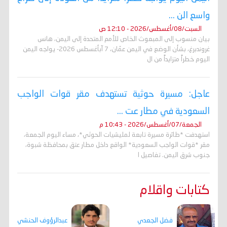
واسع الن ...
السبت/08/أغسطس/2026 - 12:10 ص
بيان منسوب إلى المبعوث الخاص للأمم المتحدة إلى اليمن، هانس
غروندبرغ، بشأن الوضع في اليمن عمّان، 7 آبأغسطس 2026- يواجه اليمن
اليوم خطراً متزايداً من ال
عاجل: مسيرة حوثية تستهدف مقر قوات الواجب
السعودية في مطار عت ...
الجمعة/07/أغسطس/2026 - 10:43 م
استهدفت *طائرة مسيرة تابعة لمليشيات الحوثي*، مساء اليوم الجمعة،
مقر *قوات الواجب السعودية* الواقع داخل مطار عتق بمحافظة شبوة،
جنوب شرق اليمن. تفاصيل ا
كتابات واقلام
فضل الجعدي
عبدالرؤوف الحنشي