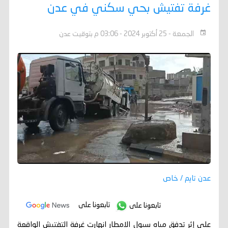
غرفة تفتيش بحي سكني في عدن
الجمعة - 25 أكتوبر 2024 - 03:06 م بتوقيت عدن
عدن تايم / خاص
تابعونا على
تابعونا على
على إثر تدفق مياه سيول الامطار انهارت غرفة التفتيش الواقعة