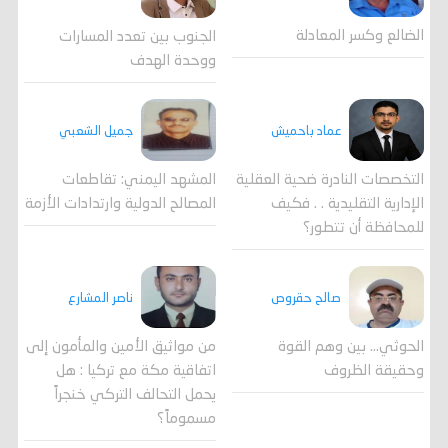
الضالع وكسر المعادلة
الجنوب بين تعدد المسارات
ووحدة الهدف
جميل الشعبي
عماد باحميش
المشهد اليمني: تقاطعات
التخصصات النادرة ضحية العقلية
المصالح الدولية وارتدادات الأزمة
الإدارية التقليدية . . فكيف
للمحافظة أن تتطور؟
صالح حقروص
ناصر المشارع
الحوثي... بين وهم القوة
من مواثيق الأمين والمأمون إلى
وحقيقة الظروف
اتفاقية مكة مع تركيا : هل
يحمل التحالف التركي خنجراً
مسموماً؟