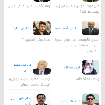
في عهد الحوثي ( ميت من إب
أزمة الأحزاب في العالم العربي
يبحث عن قبر )
وضاح بن عطية
عبدالكريم أحمد سعيد
لماذا يتكرر المشهد ؟
الشرق الأوسط .. من صراع النفوذ
إلى إعادة تشكيل النظام
الإقليمي
د. ياسين سعيد
احمد عبداللاه
نعمان
وللضيافة احكام…
اليمن… القضية التي تتأرجح بين
الهامش ومركز الصراع
صالح علي الدويل
عارف ناجي علي
باراس