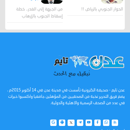
الحوار الجنوبي بالرياض !!
من الجبهة إلى الغدر.. خطة
إسقاط الجنوب بالإرهاب
عدن تايم - صحيفة الكترونية تأسست في مدينة عدن في 14 أكتوبر 2015م ،
يضم فريق التحرير نخبة من الصحفيين من المؤهلين جامعيا واكتسبوا خبرات
في عدد من الصحف الرسمية والاهلية والدولية.