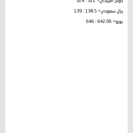
دولار امريكي= 522 : 524
ريال سعودي= 138.5 : 139
يورو= 642.06 : 646