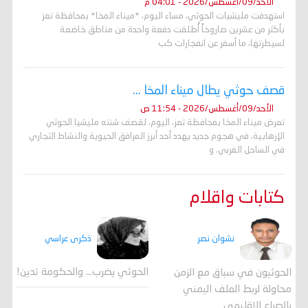
الأحد/09/أغسطس/2026 - 04:01 م
استهدفت مليشيات الحوثي، مساء اليوم، *ميناء المخا* بمحافظة تعز
بأكثر من عشرين صاروخاً أُطلقت دفعة واحدة من مناطق خاضعة
لسيطرتها، ما أسفر عن انفجارات كب
قصف حوثي يطال ميناء المخا ...
الأحد/09/أغسطس/2026 - 11:54 ص
تعرض ميناء المخا بمحافظة تعز، اليوم، لقصف شنته مليشيا الحوثي
الإرهابية، في هجوم جديد يهدد أحد أبرز المرافق الحيوية والنشاط التجاري
في الساحل الغربي. و
كتابات واقلام
ذكرى عراسي
نشوان نصر
الحوثي يضرب… والحكومة تدين!
الحوثيون في سباق مع الزمن
محاولة لربط الملف اليمني
بالصراع الإقليمي