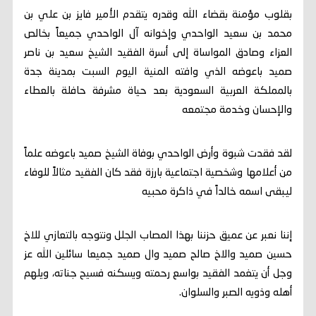
بقلوب مؤمنة بقضاء الله وقدره يتقدم الأمير فايز بن علي بن
محمد بن سعيد الواحدي وإخوانه آل الواحدي جميعاً بخالص
العزاء وصادق المواساة إلى أسرة الفقيد الشيخ سعيد بن ناصر
صميد باعوضه الذي وافته المنية اليوم السبت بمدينة جدة
بالمملكة العربية السعودية بعد حياة مشرفة حافلة بالعطاء
والإحسان وخدمة مجتمعه
لقد فقدت شبوة وأرض الواحدي بوفاة الشيخ صميد باعوضه علماً
من أعلامها وشخصية اجتماعية بارزة فقد كان الفقيد مثالاً للوفاء
ليبقى اسمه خالداً في ذاكرة محبيه
إننا نعبر عن عميق حزننا بهذا المصاب الجلل ونتوجه بالتعازي للاخ
حسين صميد والاخ صالح صميد وال صميد جميعا سائلين الله عز
وجل أن يتغمد الفقيد بواسع رحمته ويسكنه فسيح جناته، ويلهم
أهله وذويه الصبر والسلوان.