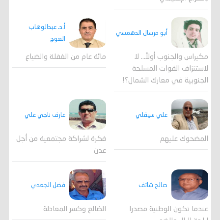
أ.د. عبدالوهاب
أبو مرسال الدهمسي
العوج
مكيراس والجنوب أولاً... لا
مائة عام من الغفلة والضياع
لاستنزاف القوات المسلحة
الجنوبية في معارك الشمال؟!
علي سيقلي
عارف ناجي علي
المضحوك عليهم
فكرة لشراكة مجتمعية من أجل
عدن
صالح شائف
فضل الجعدي
عندما تكون الوطنية مصدرا
الضالع وكسر المعادلة