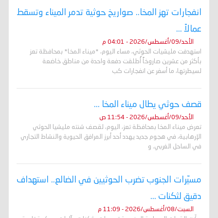
انفجارات تهز المخا.. صواريخ حوثية تدمر الميناء وتسقط
عمالاً ...
الأحد/09/أغسطس/2026 - 04:01 م
استهدفت مليشيات الحوثي، مساء اليوم، *ميناء المخا* بمحافظة تعز
بأكثر من عشرين صاروخاً أُطلقت دفعة واحدة من مناطق خاضعة
لسيطرتها، ما أسفر عن انفجارات كب
قصف حوثي يطال ميناء المخا ...
الأحد/09/أغسطس/2026 - 11:54 ص
تعرض ميناء المخا بمحافظة تعز، اليوم، لقصف شنته مليشيا الحوثي
الإرهابية، في هجوم جديد يهدد أحد أبرز المرافق الحيوية والنشاط التجاري
في الساحل الغربي. و
مسيّرات الجنوب تضرب الحوثيين في الضالع.. استهداف
دقيق لثكنات ...
السبت/08/أغسطس/2026 - 11:09 م