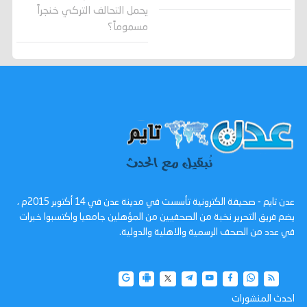
يحمل التحالف التركي خنجراً
مسموماً؟
عدن تايم - صحيفة الكترونية تأسست في مدينة عدن في 14 أكتوبر 2015م ،
يضم فريق التحرير نخبة من الصحفيين من المؤهلين جامعيا واكتسبوا خبرات
في عدد من الصحف الرسمية والاهلية والدولية.
احدث المنشورات