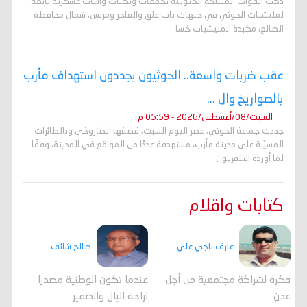
دكّت القوات المسلحة الجنوبية تجمعات وثكنات وآليات عسكرية تابعة
لمليشيات الحوثي في جبهات باب غلق والفاخر ومريس، شمال محافظة
الضالع، مكبدة المليشيات خسا
عقب ضربات واسعة.. الحوثيون يجددون استهداف مأرب
بالصواريخ وال ...
السبت/08/أغسطس/2026 - 05:59 م
جددت جماعة الحوثي، عصر اليوم السبت، قصفها الصاروخي وبالطائرات
المسيّرة على مدينة مأرب، مستهدفة عددًا من المواقع في المدينة، وفقًا
لما أورده التلفزيون
كتابات واقلام
عارف ناجي علي
صالح شائف
فكرة لشراكة مجتمعية من أجل
عندما تكون الوطنية مصدرا
عدن
لراحة البال والضمير