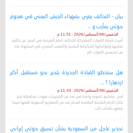
بيان - التحالف يعزي بشهداء الجيش اليمني في هجوم
حوثي بمأرب و ...
الخميس/06/أغسطس/2026 - 11:51 م
أعربت قيادة القوات المشتركة للتحالف لدعم الشرعية في اليمن عن خالص
تعازيها ومواساتها للحكومة اليمنية والشعب اليمني، في استشهاد عدد
من منتسبي القوات الم
هل ستخطو القيادة الجديدة بلحج نحو مستقبل أكثر
ازدهارا ؟ ...
الخميس/06/أغسطس/2026 - 11:33 م
لحج.. مشاريع تنموية واعدة في عدد من المديريات شهدت محافظة لحج
خلال الايام القليلة الماضية افتتاح عدد من المشاريع التنموية اهمها فيما
يتعلق بالجانب الت
تحذير عاجل من السعودية بشأن تنسيق حوثي إيراني