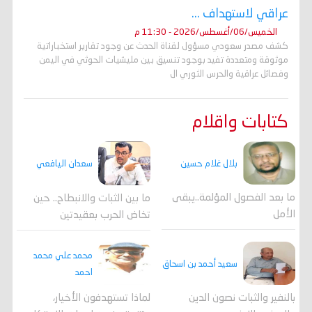
عراقي لاستهداف ...
الخميس/06/أغسطس/2026 - 11:30 م
كشف مصدر سعودي مسؤول لقناة الحدث عن وجود تقارير استخباراتية
موثوقة ومتعددة تفيد بوجود تنسيق بين مليشيات الحوثي في اليمن
وفصائل عراقية والحرس الثوري ال
كتابات واقلام
بلال غلام حسين
سعدان اليافعي
ما بعد الفصول المؤلمة..يبقى
ما بين الثبات والانبطاح.. حين
الأمل
تخاض الحرب بعقيدتين
محمد علي محمد
سعيد أحمد بن اسحاق
احمد
لماذا تستهدفون الأخيار،
بالنفير والثبات نصون الدين