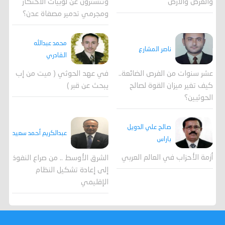
وتتسترون عن لوبيات الاحتكار
والعرض والارض
ومجرمي تدمير مصفاة عدن؟
محمد عبدالله
ناصر المشارع
القادري
عشر سنوات من الفرص الضائعة..
في عهد الحوثي ( ميت من إب
كيف تغير ميزان القوة لصالح
يبحث عن قبر )
الحوثيين؟
صالح علي الدويل
عبدالكريم أحمد سعيد
باراس
أزمة الأحزاب في العالم العربي
الشرق الأوسط .. من صراع النفوذ
إلى إعادة تشكيل النظام
الإقليمي