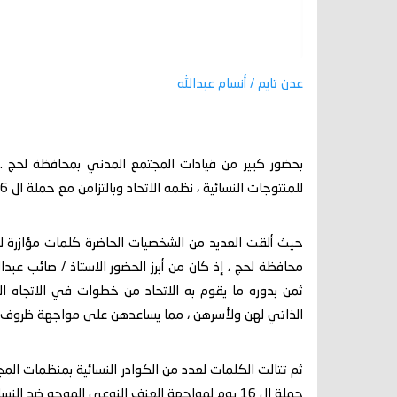
عدن تايم / أنسام عبدالله
بحضور كبير من قيادات المجتمع المدني بمحافظة لحج .. ش
للمنتوجات النسائية ، نظمه الاتحاد وبالتزامن مع حملة ال 16 يوم لمناهضة العنف ضد المرأة .
حيث ألقت العديد من الشخصيات الحاضرة كلمات مؤازرة لل
محافظة لحج ، إذ كان من أبرز الحضور الاستاذ / صائب عبد
ثمن بدوره ما يقوم به الاتحاد من خطوات في الاتجاه ا
الذاتي لهن ولأسرهن ، مما يساعدهن على مواجهة ظروف ال
ثم تتالت الكلمات لعدد من الكوادر النسائية بمنظمات ا
حملة ال 16 يوم لمواجهة العنف النوعي الموجه ضد النساء مما قد يعيق تقدمهن .