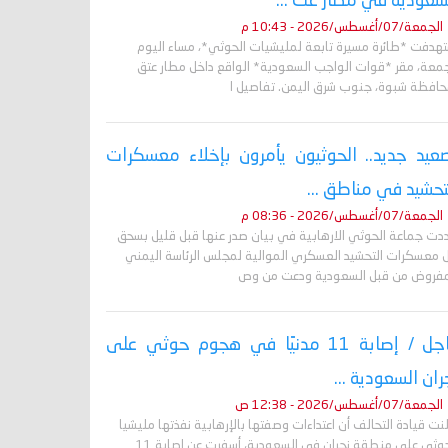
سعودية في مطار عت ...
الجمعة/07/أغسطس/2026 - 10:43 م
تهدفت *طائرة مسيرة تابعة لمليشيات الحوثي*، مساء اليوم
جمعة، مقر *قوات الواجب السعودية* الواقع داخل مطار عتق
حافظة شبوة، جنوب شرق اليمن. تفاصيل ا
عيد جديد.. الحوثيون يأمرون بإخلاء معسكرات
تحشيد في مناطق ...
الجمعة/07/أغسطس/2026 - 08:36 م
دت جماعة الحوثي الارهابية في بيان صدر عنها قبل قليل بسحق
 معسكرات التحشيد العسكري الموالية لمجلس الرئاسة اليمني
مفروض من قبل السعودية ودعت من وص
عاجل / إصابة 11 مدنيًا في هجوم حوثي على
ران السعودية ...
الجمعة/07/أغسطس/2026 - 12:38 ص
نت قيادة التحالف أن اعتداءات وصفتها بالإرهابية نفذتها مليشيا
الحوثي على منطقة نجران في السعودية، أسفرت عن إصابة 11