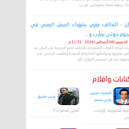
نيًا، بينهم سبعة سعوديين، من ب
ان - التحالف يعزي بشهداء الجيش اليمني في
وم حوثي بمأرب و ...
الخميس/06/أغسطس/2026 - 11:51 م
ربت قيادة القوات المشتركة للتحالف لدعم الشرعية في اليمن عن
لص تعازيها ومواساتها للحكومة اليمنية والشعب اليمني، في
تشهاد عدد من منتسبي القوات الم
ابات واقلام
العقيد/ محسن
نجيب صديق
ناجي مسعد
ية الجنوبية.. وُجدت
العين الحمراء..!!
قى