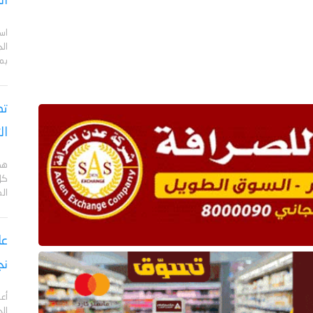
ال
اس
ال
بم
تص
ال
هد
كل
ال
نج
أعل