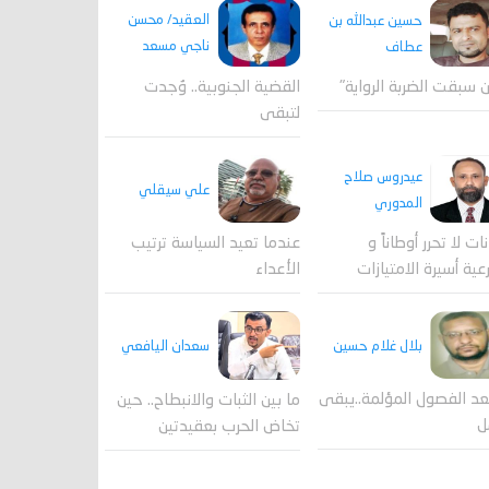
العقيد/ محسن
حسين عبدالله بن
ناجي مسعد
عطاف
القضية الجنوبية.. وُجدت
 سبقت الضربة الرواية"
لتبقى
عيدروس صلاح
علي سيقلي
المدوري
عندما تعيد السياسة ترتيب
نات لا تحرر أوطاناً و
الأعداء
عية أسيرة الامتيازات
بلال غلام حسين
سعدان اليافعي
عد الفصول المؤلمة..يبقى
ما بين الثبات والانبطاح.. حين
ل
تخاض الحرب بعقيدتين