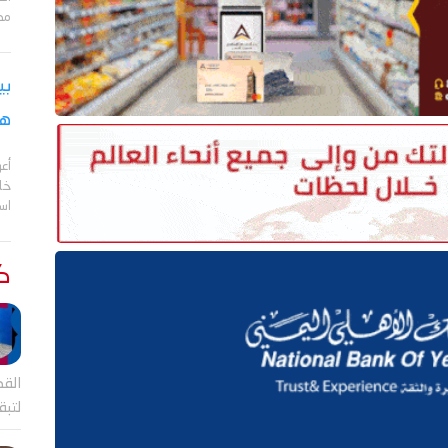
مد
بي
هج
أع
خا
اس
كت
القض
لتب