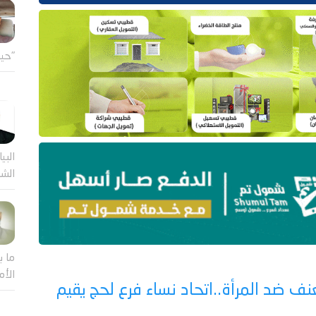
"حين
البيا
الشر
ما ب
الأم
نف ضد المرأة..اتحاد نساء فرع لحج يقيم