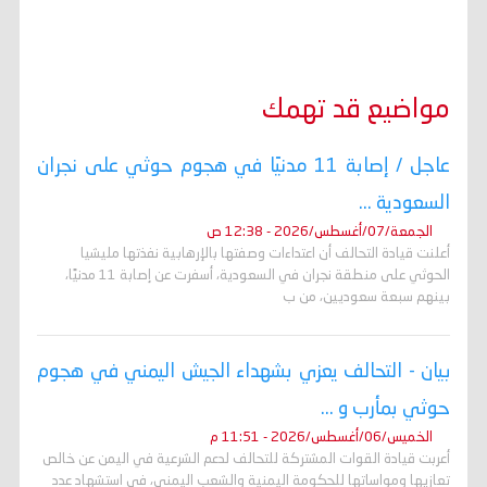
مواضيع قد تهمك
عاجل / إصابة 11 مدنيًا في هجوم حوثي على نجران
السعودية ...
الجمعة/07/أغسطس/2026 - 12:38 ص
أعلنت قيادة التحالف أن اعتداءات وصفتها بالإرهابية نفذتها مليشيا
الحوثي على منطقة نجران في السعودية، أسفرت عن إصابة 11 مدنيًا،
بينهم سبعة سعوديين، من ب
بيان - التحالف يعزي بشهداء الجيش اليمني في هجوم
حوثي بمأرب و ...
الخميس/06/أغسطس/2026 - 11:51 م
أعربت قيادة القوات المشتركة للتحالف لدعم الشرعية في اليمن عن خالص
تعازيها ومواساتها للحكومة اليمنية والشعب اليمني، في استشهاد عدد