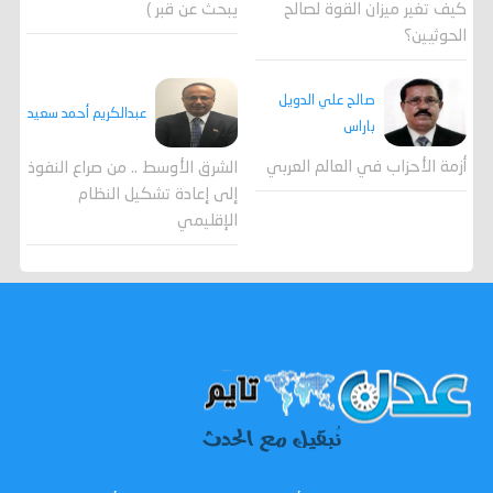
كيف تغير ميزان القوة لصالح
يبحث عن قبر )
الحوثيين؟
صالح علي الدويل
عبدالكريم أحمد سعيد
باراس
أزمة الأحزاب في العالم العربي
الشرق الأوسط .. من صراع النفوذ
إلى إعادة تشكيل النظام
الإقليمي