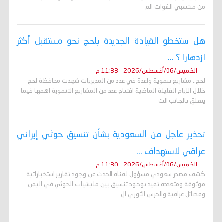
من منتسبي القوات الم
هل ستخطو القيادة الجديدة بلحج نحو مستقبل أكثر
ازدهارا ؟ ...
الخميس/06/أغسطس/2026 - 11:33 م
لحج.. مشاريع تنموية واعدة في عدد من المديريات شهدت محافظة لحج
خلال الايام القليلة الماضية افتتاح عدد من المشاريع التنموية اهمها فيما
يتعلق بالجانب الت
تحذير عاجل من السعودية بشأن تنسيق حوثي إيراني
عراقي لاستهداف ...
الخميس/06/أغسطس/2026 - 11:30 م
كشف مصدر سعودي مسؤول لقناة الحدث عن وجود تقارير استخباراتية
موثوقة ومتعددة تفيد بوجود تنسيق بين مليشيات الحوثي في اليمن
وفصائل عراقية والحرس الثوري ال