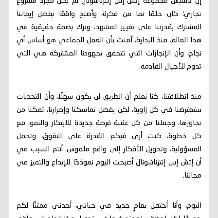
إن تأسيس مجموعة إتش إس إنترناشونال لم يكن مجرد مشروع
تجاري؛ كان حلمًا نما من فكرة، وأصبح واقعًا بفضل إيماننا
المشترك بقدرتنا على تغيير المشهد، وترك بصمة حقيقية في
هذا العالم. منذ البداية، آمنت بأن العمل الجماعي هو أساس أي
نجاح، وأن الإنجازات التي تتحقق بجهودنا المشتركة هي التي
تدوم للأجيال القادمة.
منذ انطلاقتنا، كنا نعلم أن الطريق لن يكون سهلًا، وأن التحديات
ستعترضنا في كل زاوية، لكن بفضل تماسكنا وإصرارنا، تمكنا من
تجاوزها، وجعلنا من كل عقبة فرصة جديدة للابتكار والنمو. مع
كل خطوة، كنت أرى فيكم القدرة على التفوق، وتحمل
المسؤولية، وتحويل الأفكار إلى واقع ملموس. أنتم السبب في
أن إتش إس إنترناشونال أصبحت اليوم نموذجًا للإبداع والتميز في
مجالنا.
اليوم، وأنا أحتفل بعامٍ جديد في حياتي، أجدني ممتنًا لكم