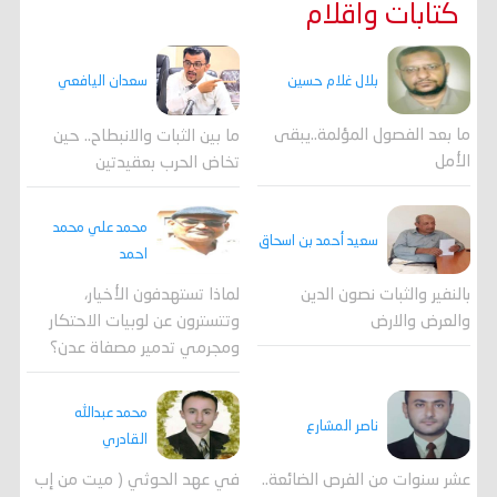
كتابات واقلام
بلال غلام حسين
سعدان اليافعي
ما بعد الفصول المؤلمة..يبقى
ما بين الثبات والانبطاح.. حين
الأمل
تخاض الحرب بعقيدتين
محمد علي محمد
سعيد أحمد بن اسحاق
احمد
لماذا تستهدفون الأخيار،
بالنفير والثبات نصون الدين
وتتسترون عن لوبيات الاحتكار
والعرض والارض
ومجرمي تدمير مصفاة عدن؟
محمد عبدالله
ناصر المشارع
القادري
عشر سنوات من الفرص الضائعة..
في عهد الحوثي ( ميت من إب