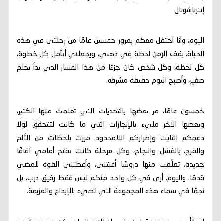
إنترناشونال
اليوم، وأنا أحتفل معكم بمرور خمسين عامًا من رحلتي في هذه
الحياة، يقف الزمن لحظة في ذهني، ويجعلني أتأمل كل خطوة،
كل لحظة، وكل شخص كان جزءًا من هذا المسار الذي بدأ بحلم
صغير، وأصبح اليوم حقيقة مشرقة.
خمسون عامًا، مر بعضها بالتحديات التي تعلمت منها الكثير،
وبعضها الآخر مليء بالإنجازات التي ما كانت لتتحقق لولا
دعمكم الثابت وإصراركم اللامحدود. مررت بلحظات من الألم
والفرح، بالفشل والنجاح، وكل مرحلة كانت تفتح أمامي آفاقًا
جديدة، تعلّمت منها دروسًا أغنتني، وأعطتني القوة للمضي
قدمًا. واليوم، أرى في كل واحد منكم ليس فقط رفيق درب، بل
نجمًا في سماء هذه المجموعة التي تضيء بالإبداع والعزيمة.