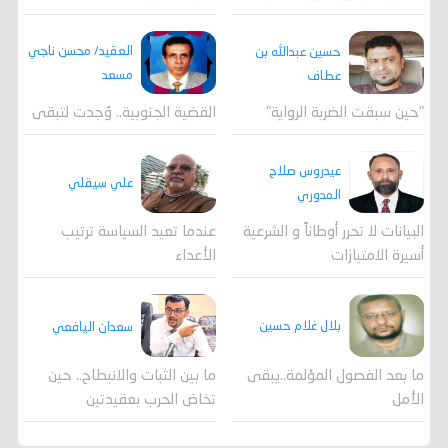
العقيد/ محسن ناجي
حسين عبدالله بن
مسعد
عطاف
القضية الجنوبية.. وُجدت لتبقى
"حين سبقت الضربة الرواية"
عيدروس صلاح
علي سيقلي
المدوري
عندما تعيد السياسة ترتيب
البيانات لا تحرر أوطاناً و الشرعية
الأعداء
أسيرة الامتيازات
بلال غلام حسين
سعدان اليافعي
ما بعد الفصول المؤلمة..يبقى
ما بين الثبات والانبطاح.. حين
الأمل
تخاض الحرب بعقيدتين