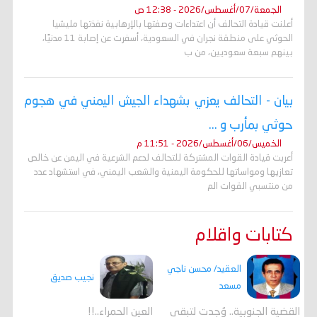
الجمعة/07/أغسطس/2026 - 12:38 ص
أعلنت قيادة التحالف أن اعتداءات وصفتها بالإرهابية نفذتها مليشيا
الحوثي على منطقة نجران في السعودية، أسفرت عن إصابة 11 مدنيًا،
بينهم سبعة سعوديين، من ب
بيان - التحالف يعزي بشهداء الجيش اليمني في هجوم
حوثي بمأرب و ...
الخميس/06/أغسطس/2026 - 11:51 م
أعربت قيادة القوات المشتركة للتحالف لدعم الشرعية في اليمن عن خالص
تعازيها ومواساتها للحكومة اليمنية والشعب اليمني، في استشهاد عدد
من منتسبي القوات الم
كتابات واقلام
العقيد/ محسن ناجي
نجيب صديق
مسعد
القضية الجنوبية.. وُجدت لتبقى
العين الحمراء..!!