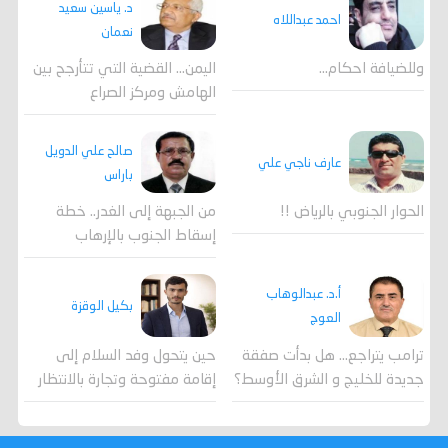
د. ياسين سعيد
احمد عبداللاه
نعمان
وللضيافة احكام…
اليمن… القضية التي تتأرجح بين
الهامش ومركز الصراع
صالح علي الدويل
عارف ناجي علي
باراس
الحوار الجنوبي بالرياض !!
من الجبهة إلى الغدر.. خطة
إسقاط الجنوب بالإرهاب
أ.د. عبدالوهاب
بكيل الوقزة
العوج
ترامب يتراجع... هل بدأت صفقة
حين يتحول وفد السلام إلى
جديدة للخليج و الشرق الأوسط؟
إقامة مفتوحة وتجارة بالانتظار