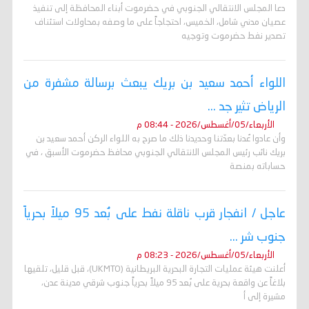
دعا المجلس الانتقالي الجنوبي في حضرموت أبناء المحافظة إلى تنفيذ
عصيان مدني شامل، الخميس، احتجاجاً على ما وصفه بمحاولات استئناف
تصدير نفط حضرموت وتوجيه
اللواء أحمد سعيد بن بريك يبعث برسالة مشفرة من
الرياض تثير جد ...
الأربعاء/05/أغسطس/2026 - 08:44 م
وأن عادوا عُدنا بعدّتنا وحديدنا ذلك ما صرح به اللواء الركن أحمد سعيد بن
بريك نائب رئيس المجلس الانتقالي الجنوبي محافظ حضرموت الأسبق ، في
حساباته بمنصة
عاجل / انفجار قرب ناقلة نفط على بُعد 95 ميلاً بحرياً
جنوب شر ...
الأربعاء/05/أغسطس/2026 - 08:23 م
أعلنت هيئة عمليات التجارة البحرية البريطانية (UKMTO)، قبل قليل، تلقيها
بلاغاً عن واقعة بحرية على بُعد 95 ميلاً بحرياً جنوب شرقي مدينة عدن،
مشيرة إلى أ