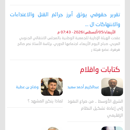
تقرير حقوقي يوثق أبرز جرائم القتل والاعتداءات
والانتهاكات ال ...
الأربعاء/05/أغسطس/2026 - 07:43 م
عقدت الهيئة الإدارية للجمعية الوطنية بالمجلس الانتقالي الجنوبي
العربي، صباح اليوم الأربعاء، اجتماعها الدوري، برئاسة الأستاذ نصر صالح
هرهرة، عضو هيئة ر
كتابات واقلام
وضاح بن عطية
عبدالكريم أحمد سعيد
لماذا يتكرر المشهد ؟
الشرق الأوسط .. من صراع النفوذ
إلى إعادة تشكيل النظام
الإقليمي