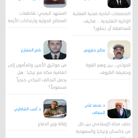
المشهد اليمني: تقاطعات
التخصصات النادرة ضحية العقلية
المصالح الدولية وارتدادات الأزمة
الإدارية التقليدية . . فكيف
للمحافظة أن تتطور؟
صالح حقروص
ناصر المشارع
الحوثي... بين وهم القوة
من مواثيق الأمين والمأمون إلى
وحقيقة الظروف
اتفاقية مكة مع تركيا : هل
يحمل التحالف التركي خنجراً
مسموماً؟
د. محمد علي
د. أديب الشاطري
السقاف
حلف مكة الإسلامي بين كل
إقالة وزير الدفاع
من باكستان وتركيا والسعودية