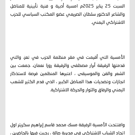
السبت 25 يناير 2025م امسية أدبية و فنية تأبينية للمناضل
والشاعر الدكتور سلطان الصريمي عضو المكتب السياسي للحزب
الاشتراكي اليمني.
الأمسية التي أقيمت في مقر منظمة الحزب في تعز، والتي
قدمتها الرفيقة أبرار مصطفى والرفيقة روزا نعمان، جمعت بين
الشعر والفن والموسيقى ، اعتبرها المنظمين فرصة لاستذكار
انجازات وتضحيات هذا المناضل الكبير ، الذي قدم الكثير للشعب
اليمني والرفاق والثوار والحركة الاشتراكية.
وافتتحت الأمسية الرفيقة مسك محمد قاسم إبراهيم سكريتر اول
اتحاد الشباب الاشتراكي في مديرية صالة ، رحبت فيها بالحاضرين ،