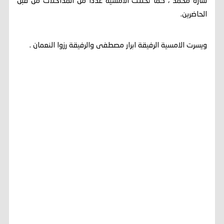
سارة محمد ، كما تخللت الامسية عدداً من المداخلات من قبل
الحاضرين.
ويسرت الامسية الرفيقة ابرار مصطفى والرفيقة رزوا النعمان .