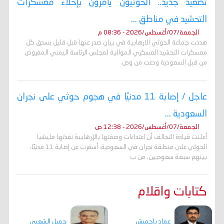
تصعيد جديد.. الحوثيون يأمرون بإخلاء معسكرات
التحشيد في مناطق ...
الجمعة/07/أغسطس/2026 - 08:36 م
هددت جماعة الحوثي الارهابية في بيان صدر عنها قبل قليل بسحق كل
معسكرات التحشيد العسكري الموالية لمجلس الرئاسة اليمني المفروض
من قبل السعودية ودعت من وص
عاجل / إصابة 11 مدنيًا في هجوم حوثي على نجران
السعودية ...
الجمعة/07/أغسطس/2026 - 12:38 ص
أعلنت قيادة التحالف أن اعتداءات وصفتها بالإرهابية نفذتها مليشيا
الحوثي على منطقة نجران في السعودية، أسفرت عن إصابة 11 مدنيًا،
بينهم سبعة سعوديين، من ب
كتابات واقلام
جميل الشعبي
عماد باحميش