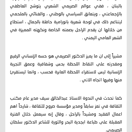
بالبنان ، ففي عوالم الصريمي الشعري يتوشح العاطفي
بالإجماعتي ، ويتعانق السياسي بالوطني ، والغنائي بالملحمي
ليتناغم ذلك في لوحة شعرية بانورامية حافلة بالجمال ، استطاع
من خلالها ان يقدم الراحل بصمته الخاصة ونكهته المميزة في
الشعر العامي اليمني .
مشيراً إلى ان ما يميز الدكتور الصريمي هو حسه الإنساني الرفيع
ومقدرته على التقاط اللحظة بحس وشفافية وعمق التجربة
الإنسانية ليس لاستقراء اللحظة العابرة فحسب ، وانما ليستقرئ
منها وفيها اتجاه الاتي .
كما تحدث في الندوة الاستاذ عبدالخالق سيف مدير عام مكتب
الثقافة في تعز سابقاً ومدير مؤسسة صروح للثقافة ، شارحاً اهم
اعمال الفقيد ومشيداً بالراحل ، وقال إنه سيعمل خلال الفترة
المقبلة على طباعة ابجدية البحر والثورة للشاعر الدكتور سلطان
الصريمي.