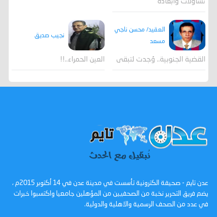
تساؤلات وابعاده
العقيد/ محسن ناجي
نجيب صديق
مسعد
القضية الجنوبية.. وُجدت لتبقى
العين الحمراء..!!
عدن تايم - صحيفة الكترونية تأسست في مدينة عدن في 14 أكتوبر 2015م ،
يضم فريق التحرير نخبة من الصحفيين من المؤهلين جامعيا واكتسبوا خبرات
في عدد من الصحف الرسمية والاهلية والدولية.