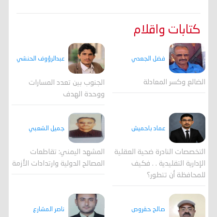
كتابات واقلام
فضل الجعدي
عبدالرؤوف الحنشي
الضالع وكسر المعادلة
الجنوب بين تعدد المسارات
ووحدة الهدف
جميل الشعبي
عماد باحميش
المشهد اليمني: تقاطعات
التخصصات النادرة ضحية العقلية
المصالح الدولية وارتدادات الأزمة
الإدارية التقليدية . . فكيف
للمحافظة أن تتطور؟
صالح حقروص
ناصر المشارع