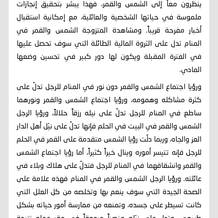
ينظرون معاً إلى الشمس والقمر، فهذا يبشر بتحقيق إنجازات
ملموسة في حياتها الشخصية والعائلية، مع إمكانية استقبال
أخبار مفرحة قريباً. ومشاهدة المتزوجة الشمس والقمر في
المنام تدل على الثروة المالية الطائلة التي سوف تحصل عليها
في الفترة المقبلة ويكون لها دور كبير في تحسين وضعها
المادي.
ورؤيا اجتماع الشمس والقمر دون نور في المنام للرجل تدلّ على
كثرة مشاكله وهمومه، ورؤيا اجتماع الشمس والقمر ونورهما
ساطع في المنام للرجل تدلّ على نيله رزقاً حلالاً، ورؤيا الرجل
الشمس والقمر في البيت في الحلم فإنها تدلّ على نيْل أهل الدار
العز والجاه، وربما دلّت رؤيا الشمس متقدمة على القمر في الحلم
للرجل فإنه تتيسر أموره وينال خيراً كثيراً، أما رؤيا اجتماع الشمس
والقمر وانشقاقهما في المنام للرجل فتدلّ على هلاك وبلاء في
عائلته. ورؤيا الرجل الشمس والقمر في المنام فهذه علامة على
الصحة الجيدة التي سوف ينعم بها وتخلصه من كل العلل التي
كانت تسيطر على جسده، وتمنعه من ممارسة أمور حياته بشكل