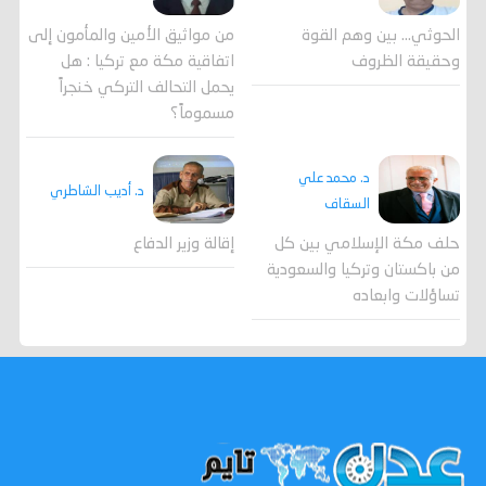
الحوثي... بين وهم القوة
من مواثيق الأمين والمأمون إلى
وحقيقة الظروف
اتفاقية مكة مع تركيا : هل
يحمل التحالف التركي خنجراً
مسموماً؟
د. محمد علي
د. أديب الشاطري
السقاف
حلف مكة الإسلامي بين كل
إقالة وزير الدفاع
من باكستان وتركيا والسعودية
تساؤلات وابعاده