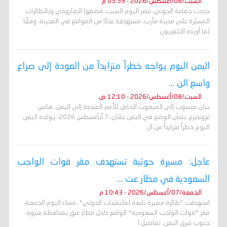
السبت/08/أغسطس/2026 - 05:59 م
جددت جماعة الحوثي، عصر اليوم السبت، قصفها الصاروخي وبالطائرات
المسيّرة على مدينة مأرب، مستهدفة عددًا من المواقع في المدينة، وفقًا
لما أورده التلفزيون
اليمن اليوم يواجه خطراً متزايداً من العودة إلى صراع
واسع الن ...
السبت/08/أغسطس/2026 - 12:10 ص
بيان منسوب إلى المبعوث الخاص للأمم المتحدة إلى اليمن، هانس
غروندبرغ، بشأن الوضع في اليمن عمّان، 7 آبأغسطس 2026- يواجه اليمن
اليوم خطراً متزايداً من ال
عاجل: مسيرة حوثية تستهدف مقر قوات الواجب
السعودية في مطار عت ...
الجمعة/07/أغسطس/2026 - 10:43 م
استهدفت *طائرة مسيرة تابعة لمليشيات الحوثي*، مساء اليوم الجمعة،
مقر *قوات الواجب السعودية* الواقع داخل مطار عتق بمحافظة شبوة،
جنوب شرق اليمن. تفاصيل ا