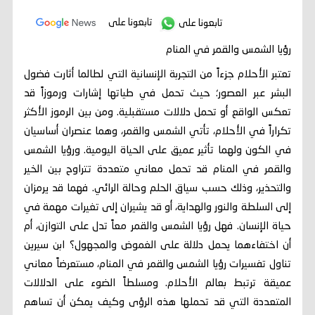
تابعونا على
تابعونا على
رؤيا الشمس والقمر في المنام
تعتبر الأحلام جزءاً من التجربة الإنسانية التي لطالما أثارت فضول
البشر عبر العصور؛ حيث تحمل في طياتها إشارات ورموزاً قد
تعكس الواقع أو تحمل دلالات مستقبلية. ومن بين الرموز الأكثر
تكراراً في الأحلام، تأتي الشمس والقمر، وهما عنصران أساسيان
في الكون ولهما تأثير عميق على الحياة اليومية. ورؤيا الشمس
والقمر في المنام قد تحمل معاني متعددة تتراوح بين الخير
والتحذير، وذلك حسب سياق الحلم وحالة الرائي. فهما قد يرمزان
إلى السلطة والنور والهداية، أو قد يشيران إلى تغيرات مهمة في
حياة الإنسان. فهل رؤيا الشمس والقمر معاً تدل على التوازن، أم
أن اختفاءهما يحمل دلالة على الغموض والمجهول؟ ابن سيرين
تناول تفسيرات رؤيا الشمس والقمر في المنام، مستعرضاً معاني
عميقة ترتبط بعالم الأحلام. ومسلطاً الضوء على الدلالات
المتعددة التي قد تحملها هذه الرؤى وكيف يمكن أن تساهم