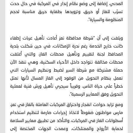
المدني، إضافة إلى وضع نظام إنذار في المركبة في حال حدث
تسرّب للغاز أو حريق، وتزويدها بطفاية حريق مناسبة لحجم
المنظومة والسيارة".
ويلفت إلى أن "شرطة محافظة تعز أعادت تأهيل عربات إطفاء
كانت خارج الخدمة رغم ندرة الإمكانات، في حين شكلت بلدية
المحافظ لجنة لتقييم وتأهيل محطات الغاز، والتي أغلقت
محطات مخالفة تتواجد داخل الأحياء السكنية، وهي تنفذ الآن
حملة مشتركة مع شرطة السير لضبط وتنظيم السيارات التي
تعمل بنظام التحويل من الوقود إلى الغاز المسال لأنها تمثل
خطراً على حياة الناس. وقريباً سيجري تأهيل ورش فنية لعملية
التحويل وفق المعايير الرسمية".
ومع تزايد حوادث انفجار واحتراق المركبات العاملة بالغاز في تعز،
مارس مواطنون ضغوطاً لاتخاذ إجراءات صارمة لتنظيم استخدام
أسطوانات الغاز في المركبات، والتأكد من تطبيق معايير السلامة
لحماية الأرواح والممتلكات، وعمدت الجهات المختصة إلى