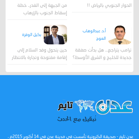
الحوار الجنوبي بالرياض !!
من الجبهة إلى الغدر.. خطة
إسقاط الجنوب بالإرهاب
أ.د. عبدالوهاب
بكيل الوقزة
العوج
ترامب يتراجع... هل بدأت صفقة
حين يتحول وفد السلام إلى
جديدة للخليج و الشرق الأوسط؟
إقامة مفتوحة وتجارة بالانتظار
عدن تايم - صحيفة الكترونية تأسست في مدينة عدن في 14 أكتوبر 2015م ،