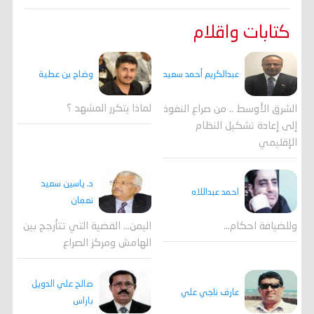
كتابات واقلام
وضاح بن عطية
عبدالكريم أحمد سعيد
لماذا يتكرر المشهد ؟
الشرق الأوسط .. من صراع النفوذ
إلى إعادة تشكيل النظام
الإقليمي
د. ياسين سعيد
احمد عبداللاه
نعمان
وللضيافة احكام…
اليمن… القضية التي تتأرجح بين
الهامش ومركز الصراع
صالح علي الدويل
عارف ناجي علي
باراس