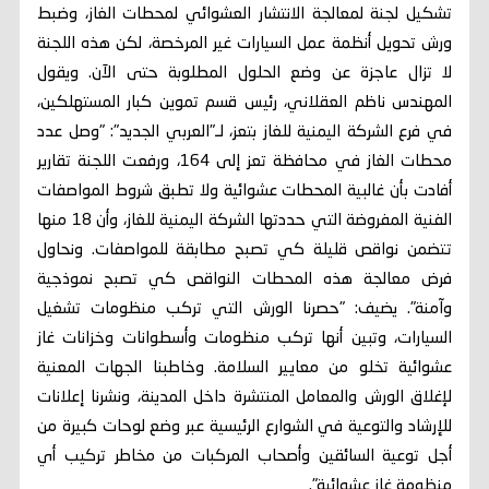
تشكيل لجنة لمعالجة الانتشار العشوائي لمحطات الغاز، وضبط
ورش تحويل أنظمة عمل السيارات غير المرخصة، لكن هذه اللجنة
لا تزال عاجزة عن وضع الحلول المطلوبة حتى الآن. ويقول
المهندس ناظم العقلاني، رئيس قسم تموين كبار المستهلكين،
في فرع الشركة اليمنية للغاز بتعز، لـ"العربي الجديد": "وصل عدد
محطات الغاز في محافظة تعز إلى 164، ورفعت اللجنة تقارير
أفادت بأن غالبية المحطات عشوائية ولا تطبق شروط المواصفات
الفنية المفروضة التي حددتها الشركة اليمنية للغاز، وأن 18 منها
تتضمن نواقص قليلة كي تصبح مطابقة للمواصفات. ونحاول
فرض معالجة هذه المحطات النواقص كي تصبح نموذجية
وآمنة". يضيف: "حصرنا الورش التي تركب منظومات تشغيل
السيارات، وتبين أنها تركب منظومات وأسطوانات وخزانات غاز
عشوائية تخلو من معايير السلامة. وخاطبنا الجهات المعنية
لإغلاق الورش والمعامل المنتشرة داخل المدينة، ونشرنا إعلانات
للإرشاد والتوعية في الشوارع الرئيسية عبر وضع لوحات كبيرة من
أجل توعية السائقين وأصحاب المركبات من مخاطر تركيب أي
منظومة غاز عشوائية".