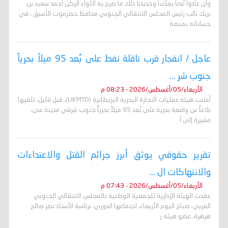
وأن عادوا عُدنا بعدّتنا وحديدنا ذلك ما صرح به اللواء الركن أحمد سعيد بن
بريك نائب رئيس المجلس الانتقالي الجنوبي محافظ حضرموت الأسبق ، في
حساباته بمنصة
عاجل / انفجار قرب ناقلة نفط على بُعد 95 ميلاً بحرياً
جنوب شر ...
الأربعاء/05/أغسطس/2026 - 08:23 م
أعلنت هيئة عمليات التجارة البحرية البريطانية (UKMTO)، قبل قليل، تلقيها
بلاغاً عن واقعة بحرية على بُعد 95 ميلاً بحرياً جنوب شرقي مدينة عدن،
مشيرة إلى أ
تقرير حقوقي يوثق أبرز جرائم القتل والاعتداءات
والانتهاكات ال ...
الأربعاء/05/أغسطس/2026 - 07:43 م
عقدت الهيئة الإدارية للجمعية الوطنية بالمجلس الانتقالي الجنوبي
العربي، صباح اليوم الأربعاء، اجتماعها الدوري، برئاسة الأستاذ نصر صالح
هرهرة، عضو هيئة ر