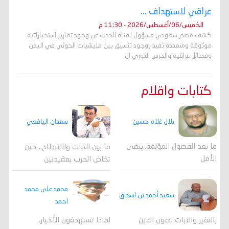
عراقي لاستهداف ...
الخميس/06/أغسطس/2026 - 11:30 م
كشف مصدر سعودي مسؤول لقناة الحدث عن وجود تقارير استخباراتية
موثوقة ومتعددة تفيد بوجود تنسيق بين مليشيات الحوثي في اليمن
وفصائل عراقية والحرس الثوري ال
كتابات واقلام
بلال غلام حسين
سعدان اليافعي
ما بعد الفصول المؤلمة..يبقى
ما بين الثبات والانبطاح.. حين
الأمل
تخاض الحرب بعقيدتين
محمد علي محمد
سعيد أحمد بن اسحاق
احمد
لماذا تستهدفون الأخيار،
بالنفير والثبات نصون الدين