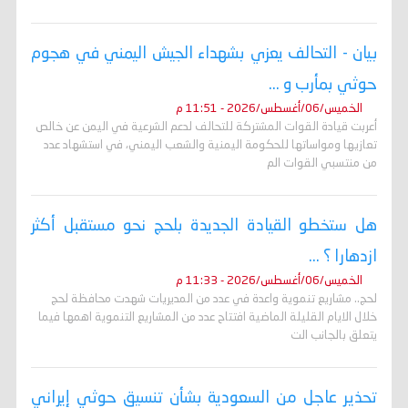
بيان - التحالف يعزي بشهداء الجيش اليمني في هجوم
حوثي بمأرب و ...
الخميس/06/أغسطس/2026 - 11:51 م
أعربت قيادة القوات المشتركة للتحالف لدعم الشرعية في اليمن عن خالص
تعازيها ومواساتها للحكومة اليمنية والشعب اليمني، في استشهاد عدد
من منتسبي القوات الم
هل ستخطو القيادة الجديدة بلحج نحو مستقبل أكثر
ازدهارا ؟ ...
الخميس/06/أغسطس/2026 - 11:33 م
لحج.. مشاريع تنموية واعدة في عدد من المديريات شهدت محافظة لحج
خلال الايام القليلة الماضية افتتاح عدد من المشاريع التنموية اهمها فيما
يتعلق بالجانب الت
تحذير عاجل من السعودية بشأن تنسيق حوثي إيراني