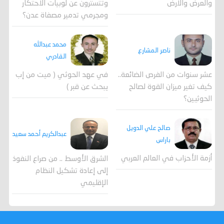
وتتسترون عن لوبيات الاحتكار
والعرض والارض
ومجرمي تدمير مصفاة عدن؟
محمد عبدالله
ناصر المشارع
القادري
عشر سنوات من الفرص الضائعة..
في عهد الحوثي ( ميت من إب
كيف تغير ميزان القوة لصالح
يبحث عن قبر )
الحوثيين؟
صالح علي الدويل
عبدالكريم أحمد سعيد
باراس
أزمة الأحزاب في العالم العربي
الشرق الأوسط .. من صراع النفوذ
إلى إعادة تشكيل النظام
الإقليمي