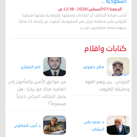
السعودية ...
الجمعة/07/أغسطس/2026 - 12:38 ص
أعلنت قيادة التحالف أن اعتداءات وصفتها بالإرهابية نفذتها مليشيا
الحوثي على منطقة نجران في السعودية، أسفرت عن إصابة 11 مدنيًا،
بينهم سبعة سعوديين، من ب
كتابات واقلام
صالح حقروص
ناصر المشارع
الحوثي... بين وهم القوة
من مواثيق الأمين والمأمون إلى
وحقيقة الظروف
اتفاقية مكة مع تركيا : هل
يحمل التحالف التركي خنجراً
مسموماً؟
د. محمد علي
د. أديب الشاطري
السقاف