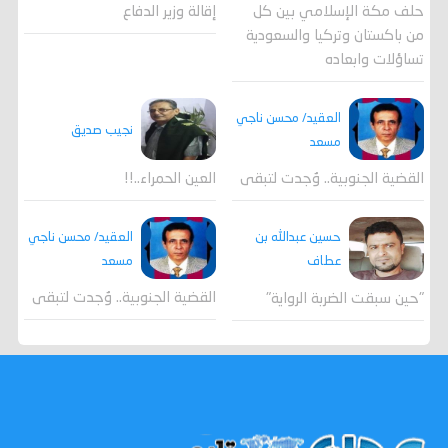
حلف مكة الإسلامي بين كل
إقالة وزير الدفاع
من باكستان وتركيا والسعودية
تساؤلات وابعاده
العقيد/ محسن ناجي
نجيب صديق
مسعد
القضية الجنوبية.. وُجدت لتبقى
العين الحمراء..!!
العقيد/ محسن ناجي
حسين عبدالله بن
مسعد
عطاف
القضية الجنوبية.. وُجدت لتبقى
"حين سبقت الضربة الرواية"