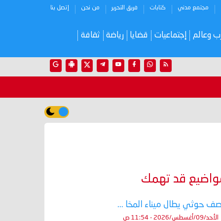
مجتمع مدني
كتابات
فريق التحرير
من نحن
إتصل بنا
ب وعالم
إجتماعيات
قضايا
رياضة
ثقافة
واضيع قد تهمك
ف حوثي يطال ميناء المخا ...
الأحد/09/أغسطس/2026 - 11:54 ص