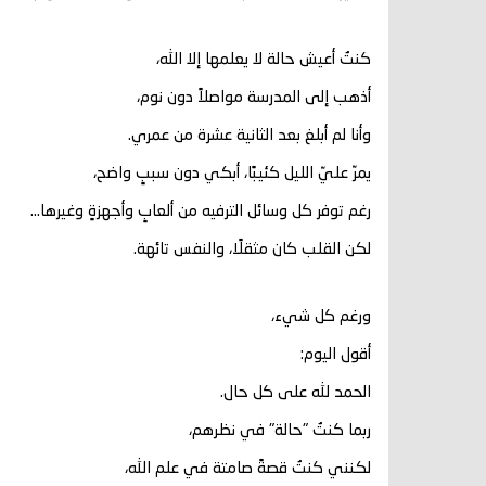
كنتُ أعيش حالة لا يعلمها إلا الله،
أذهب إلى المدرسة مواصلاً دون نوم،
وأنا لم أبلغ بعد الثانية عشرة من عمري.
يمرّ عليّ الليل كئيبًا، أبكي دون سببٍ واضح،
رغم توفر كل وسائل الترفيه من ألعابٍ وأجهزةٍ وغيرها…
لكن القلب كان مثقلًا، والنفس تائهة.
ورغم كل شيء،
أقول اليوم:
الحمد لله على كل حال.
ربما كنتُ "حالة" في نظرهم،
لكنني كنتُ قصةً صامتة في علم الله،