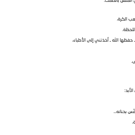
ي المُثقل بالصمت.
ب الكرة،
للحظة.
حفظها الله ـ أخذتني إلى الأطباء،
.
لأبد:
فّس بحنانه…
،