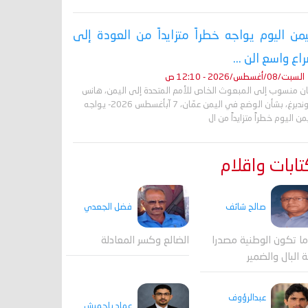
يمن اليوم يواجه خطراً متزايداً من العودة إلى
اع واسع الن ...
السبت/08/أغسطس/2026 - 12:10 ص
ان منسوب إلى المبعوث الخاص للأمم المتحدة إلى اليمن، هانس
غروندبرغ، بشأن الوضع في اليمن عمّان، 7 آبأغسطس 2026- يواجه
من اليوم خطراً متزايداً من ال
ابات واقلام
صالح شائف
فضل الجعدي
ا تكون الوطنية مصدرا
الضالع وكسر المعادلة
ة البال والضمير
عبدالرؤوف
عماد باحميش