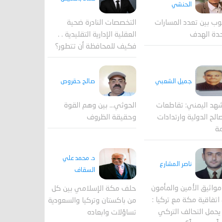
الحنشي
وب بين تعدد المسارات
التخصصات النادرة ضحية
دة الهدف
العقلية الإدارية التقليدية . .
فكيف للمحافظة أن تتطور؟
جميل الشعبي
صالح حقروص
هد اليمني: تقاطعات
الحوثي... بين وهم القوة
الح الدولية وارتدادات
وحقيقة الظروف
مة
د. محمد علي
ناصر المشارع
السقاف
واثيق الأمين والمأمون
حلف مكة الإسلامي بين كل
اتفاقية مكة مع تركيا :
من باكستان وتركيا والسعودية
حمل التحالف التركي
تساؤلات وابعاده