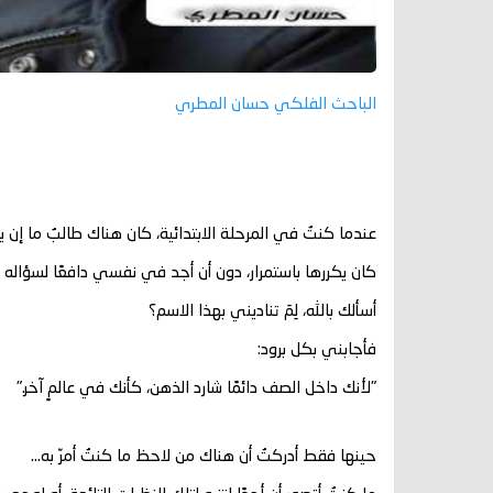
الباحث الفلكي حسان المطري
عندما كنتُ في المرحلة الابتدائية، كان هناك طالبٌ ما إن ير
كان يكررها باستمرار، دون أن أجد في نفسي دافعًا لسؤاله ع
أسألك بالله، لِمَ تناديني بهذا الاسم؟
فأجابني بكل برود:
"لأنك داخل الصف دائمًا شارد الذهن، كأنك في عالمٍ آخر."
حينها فقط أدركتُ أن هناك من لاحظ ما كنتُ أمرّ به…