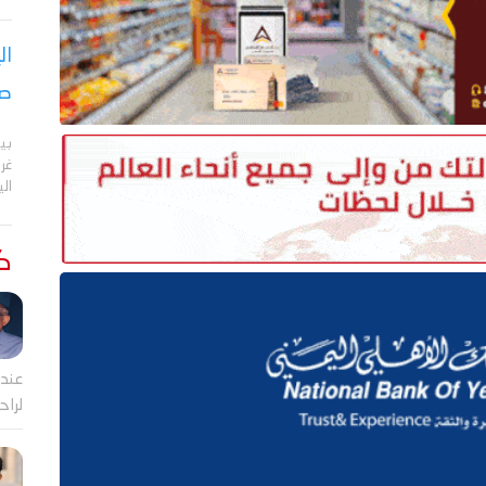
ال
صر
بي
الي
كت
عندم
لراح