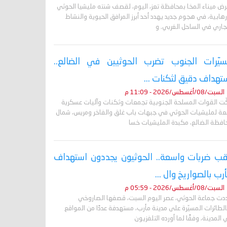
رض ميناء المخا بمحافظة تعز، اليوم، لقصف شنته مليشيا الحوثي
رهابية، في هجوم جديد يهدد أحد أبرز المرافق الحيوية والنشاط
جاري في الساحل الغربي. و
يّرات الجنوب تضرب الحوثيين في الضالع..
تهداف دقيق لثكنات ...
السبت/08/أغسطس/2026 - 11:09 م
ّت القوات المسلحة الجنوبية تجمعات وثكنات وآليات عسكرية
بعة لمليشيات الحوثي في جبهات باب غلق والفاخر ومريس، شمال
افظة الضالع، مكبدة المليشيات خسا
ب ضربات واسعة.. الحوثيون يجددون استهداف
رب بالصواريخ وال ...
السبت/08/أغسطس/2026 - 05:59 م
دت جماعة الحوثي، عصر اليوم السبت، قصفها الصاروخي
لطائرات المسيّرة على مدينة مأرب، مستهدفة عددًا من المواقع
المدينة، وفقًا لما أورده التلفزيون