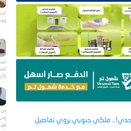
الجن
ووح
المش
المص
الأز
من م
إلى 
وحدي!.. فلكي جنوبي يروي تفاصيل
هل ي