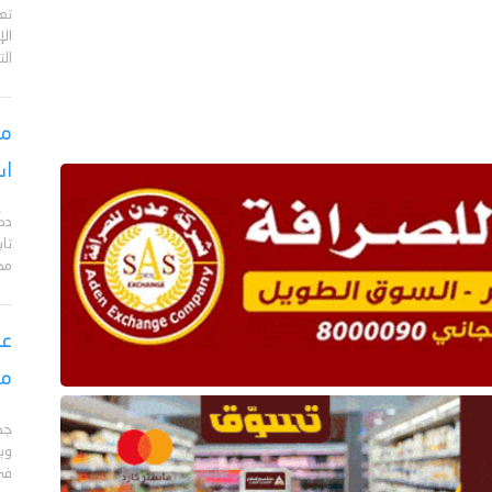
تع
الإ
الت
مس
اس
دك
تا
مح
عق
مأ
جد
وبا
في 