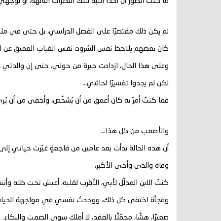
ما كنتُ أتصور أن أحدًا انتبه لتلك النظرات التائهة، أو لوجه
لم يكن ذلك مقتصرًا على الفصل الدراسي، بل حتى في ملع
كان بعضهم يلاحظ نفس الشرود، نفس الغياب العميق عن ا
وعلى هذا الحال، ازدادت حيرة من حولي، حتى إن والدتي ـ 
لكن لم يجدوا تفسيرًا لحالتي…
فما كنتُ أمرّ به كان أعمق من أن يُشخَّص، وأخفى من أن يُرى
والأصعب من كل هذا…
أن هذه الحالة بدأت بعد عامين من فاجعةٍ غيّرت حياتي إلى ا
وفاة والدي وأخي الأكبر،
كنتُ الابن المدلّل لأبي، الأقرب لقلبه، أعيش تحت ظله وأتن
وفجأة اختفى كل ذلك، ووجدتُ نفسي في مواجهة الحياة
صغيرًا، هشًا، محمّلًا بالفقد، لا أملك سوى الصمت والبكاء.