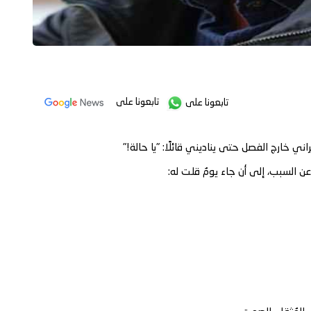
تابعونا على
تابعونا على
اني خارج الفصل حتى يناديني قائلًا: "يا حالة!"
ن السبب، إلى أن جاء يومٌ قلت له: