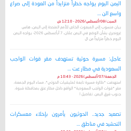
اليمن اليوم يواجه خطراً متزايداً من العودة إلى صراع
واسع الن ...
السبت/08/أغسطس/2026 - 12:10 ص
بيان منسوب إلى المبعوث الخاص للأمم المتحدة إلى اليمن، هانس
غروندبرغ، بشأن الوضع في اليمن عمّان، 7 آبأغسطس 2026- يواجه اليمن
اليوم خطراً متزايداً من ال
عاجل: مسيرة حوثية تستهدف مقر قوات الواجب
السعودية في مطار عت ...
الجمعة/07/أغسطس/2026 - 10:43 م
استهدفت *طائرة مسيرة تابعة لمليشيات الحوثي*، مساء اليوم الجمعة،
مقر *قوات الواجب السعودية* الواقع داخل مطار عتق بمحافظة شبوة،
جنوب شرق اليمن. تفاصيل ا
تصعيد جديد.. الحوثيون يأمرون بإخلاء معسكرات
التحشيد في مناطق ...