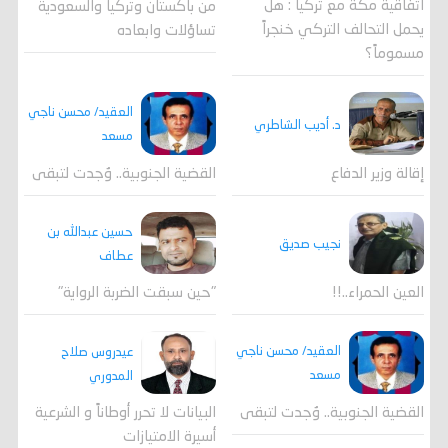
اتفاقية مكة مع تركيا : هل
من باكستان وتركيا والسعودية
يحمل التحالف التركي خنجراً
تساؤلات وابعاده
مسموماً؟
العقيد/ محسن ناجي
د. أديب الشاطري
مسعد
القضية الجنوبية.. وُجدت لتبقى
إقالة وزير الدفاع
حسين عبدالله بن
نجيب صديق
عطاف
العين الحمراء..!!
"حين سبقت الضربة الرواية"
العقيد/ محسن ناجي
عيدروس صلاح
مسعد
المدوري
القضية الجنوبية.. وُجدت لتبقى
البيانات لا تحرر أوطاناً و الشرعية
أسيرة الامتيازات