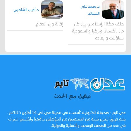
د. محمد علي
د. أديب الشاطري
السقاف
حلف مكة الإسلامي بين كل
إقالة وزير الدفاع
من باكستان وتركيا والسعودية
تساؤلات وابعاده
عدن تايم - صحيفة الكترونية تأسست في مدينة عدن في 14 أكتوبر 2015م ،
يضم فريق التحرير نخبة من الصحفيين من المؤهلين جامعيا واكتسبوا خبرات
في عدد من الصحف الرسمية والاهلية والدولية.