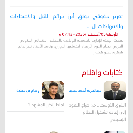
تقرير حقوقي يوثق أبرز جرائم القتل والاعتداءات
والانتهاكات ال ...
الأربعاء/05/أغسطس/2026 - 07:43 م
عقدت الهيئة الإدارية للجمعية الوطنية بالمجلس الانتقالي الجنوبي
العربي، صباح اليوم الأربعاء، اجتماعها الدوري، برئاسة الأستاذ نصر صالح
هرهرة، عضو هيئة ر
كتابات واقلام
وضاح بن عطية
عبدالكريم أحمد سعيد
لماذا يتكرر المشهد ؟
الشرق الأوسط .. من صراع النفوذ
إلى إعادة تشكيل النظام
الإقليمي