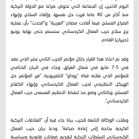
اليوم الاثنين، إن الجماعة التي تخوض صراعا مع الدولة التركية
منذ أكثر من 40 عاما قررت حل نفسها، وإلقاء السلاح، وإنهاء
الصراع المسلح، فيما أفادت مصادر "العربية" و"الحدث" بأن عملية
نزع سلاح حزب العمال الكردستاني ستستمر حتى نهاية يونيو
(حزيران) القادم.
وقد تم اتخاذ هذا القرار خلال مؤتمر الحزب الثاني عشر الذي عقد
في 5-7 مايو في شمال العراق. وجاء في البيان الختامي
للمؤتمر الذي نقلته قناة "روداو" التلفزيونية: "قرر المؤتمر حل
الهيكل التنظيمي لحزب العمال الكردستاني، وإنهاء الكفاح
المسلح، وبالتالي وضع حد لنشاط التنظيم المسمى حزب العمال
الكردستاني".
ونقلت الوكالة التابعة للحزب بيانا جاء فيه أن "العلاقات التركية
الكردية بحاجة إلى إعادة صياغة". ودعا بيان حزب العمال
الكردستاني السلطات التركية لتقديم ضمانات قانونية وسياسية