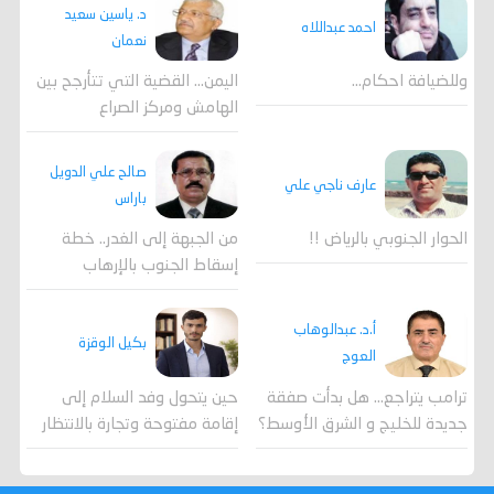
د. ياسين سعيد
احمد عبداللاه
نعمان
وللضيافة احكام…
اليمن… القضية التي تتأرجح بين
الهامش ومركز الصراع
صالح علي الدويل
عارف ناجي علي
باراس
الحوار الجنوبي بالرياض !!
من الجبهة إلى الغدر.. خطة
إسقاط الجنوب بالإرهاب
أ.د. عبدالوهاب
بكيل الوقزة
العوج
ترامب يتراجع... هل بدأت صفقة
حين يتحول وفد السلام إلى
جديدة للخليج و الشرق الأوسط؟
إقامة مفتوحة وتجارة بالانتظار