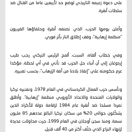
على دعوة زعيمه التاريخي لوضع حد لأربعين عاما من القتال ضد
سلطات أنقرة.
وأعلن يومها الحزب، الذي تصنفه أنقرة وحلفاؤها الغربيون
"منظمة إرهابية"، وقف إطلاق النار بأثر فوري.
وفي خطاب ألقاه، السبت، ألمح الرئيس التركي رجب طيب
إردوغان إلى أن أنباء حل الحزب قد تأتي في أي لحظة، مؤكدا
عزم حكومته على "إنقاذ بلادنا من آفة الإرهاب"، بحسب تعبيره.
وتأسس حزب العمال الكردستاني في العام 1978، وتعتبره تركيا
والولايات المتحدة والاتحاد الأوروبي منظمة "إرهابية". وأطلق
تمردا مسلحا ضد أنقرة عام 1984 لإقامة دولة للأكراد الذين
يشكّلون حوالى 20% من سكان تركيا البالغ عددهم 85 مليون
نسمة. ومنذ سجن أوجلان في العام 1999، جرت محاولات عديدة
لإنهاء النزاع الذي خلّف أكثر من 40 ألف قتيل.