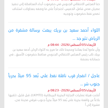
دعا المجلس الانتقالي الجنوبي في حضرموت أبناء المحافظة إلى تنفيذ
عصيان مدني شامل، الخميس، احتجاجاً على ما وصفه بمحاولات استئناف
تصدير نفط حضرموت وتوجيه
اللواء أحمد سعيد بن بريك يبعث برسالة مشفرة من
الرياض تثير جد ...
الأربعاء/05/أغسطس/2026 - 08:44 م
وأن عادوا عُدنا بعدّتنا وحديدنا ذلك ما صرح به اللواء الركن أحمد سعيد بن
بريك نائب رئيس المجلس الانتقالي الجنوبي محافظ حضرموت الأسبق ، في
حساباته بمنصة
عاجل / انفجار قرب ناقلة نفط على بُعد 95 ميلاً بحرياً
جنوب شر ...
الأربعاء/05/أغسطس/2026 - 08:23 م
أعلنت هيئة عمليات التجارة البحرية البريطانية (UKMTO)، قبل قليل، تلقيها
بلاغاً عن واقعة بحرية على بُعد 95 ميلاً بحرياً جنوب شرقي مدينة عدن،
مشيرة إلى أ