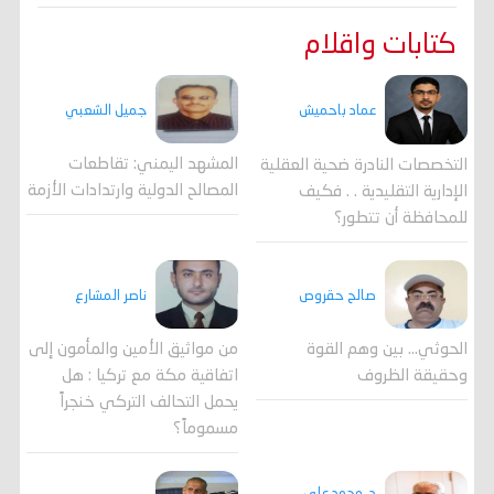
كتابات واقلام
جميل الشعبي
عماد باحميش
المشهد اليمني: تقاطعات
التخصصات النادرة ضحية العقلية
المصالح الدولية وارتدادات الأزمة
الإدارية التقليدية . . فكيف
للمحافظة أن تتطور؟
صالح حقروص
ناصر المشارع
الحوثي... بين وهم القوة
من مواثيق الأمين والمأمون إلى
وحقيقة الظروف
اتفاقية مكة مع تركيا : هل
يحمل التحالف التركي خنجراً
مسموماً؟
د. محمد علي