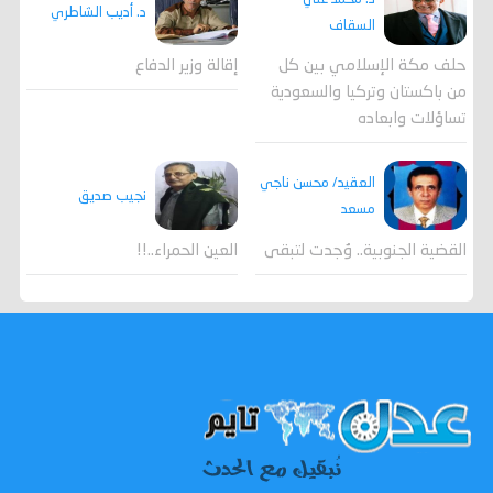
د. أديب الشاطري
السقاف
حلف مكة الإسلامي بين كل
إقالة وزير الدفاع
من باكستان وتركيا والسعودية
تساؤلات وابعاده
العقيد/ محسن ناجي
نجيب صديق
مسعد
القضية الجنوبية.. وُجدت لتبقى
العين الحمراء..!!