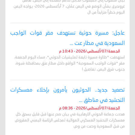
بيان منسوب إلى المبعوث الخاص للأمم المتحدة إلى اليمن، هانس
غروندبرغ، بشأن الوضع في اليمن عمّان، 7 آبأغسطس 2026- يواجه اليمن
اليوم خطراً متزايداً من ال
عاجل: مسيرة حوثية تستهدف مقر قوات الواجب
السعودية في مطار عت ...
الجمعة/07/أغسطس/2026 - 10:43 م
استهدفت *طائرة مسيرة تابعة لمليشيات الحوثي*، مساء اليوم الجمعة،
مقر *قوات الواجب السعودية* الواقع داخل مطار عتق بمحافظة شبوة،
جنوب شرق اليمن. تفاصيل ا
تصعيد جديد.. الحوثيون يأمرون بإخلاء معسكرات
التحشيد في مناطق ...
الجمعة/07/أغسطس/2026 - 08:36 م
هددت جماعة الحوثي الارهابية في بيان صدر عنها قبل قليل بسحق كل
معسكرات التحشيد العسكري الموالية لمجلس الرئاسة اليمني المفروض
من قبل السعودية ودعت من وص