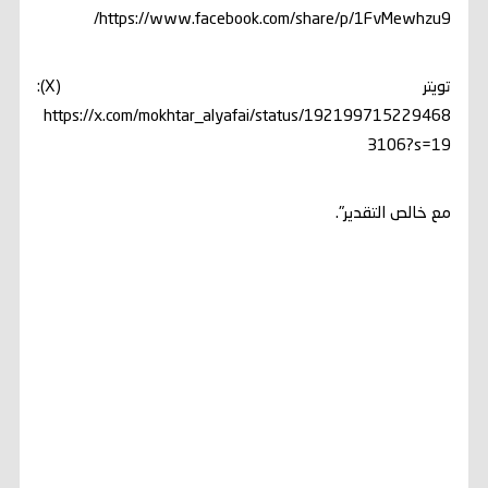
https://www.facebook.com/share/p/1FvMewhzu9/
تويتر (X):
https://x.com/mokhtar_alyafai/status/192199715229468
3106?s=19
مع خالص التقدير".