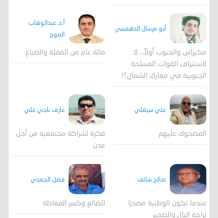
أ.د. عبدالوهاب
أبو مرسال الدهمسي
العوج
مكيراس والجنوب أولاً... لا
مائة عام من الغفلة والضياع
لاستنزاف القوات المسلحة
الجنوبية في معارك الشمال؟!
علي سيقلي
عارف ناجي علي
المضحوك عليهم
فكرة لشراكة مجتمعية من أجل
عدن
صالح شائف
فضل الجعدي
عندما تكون الوطنية مصدرا
الضالع وكسر المعادلة
لراحة البال والضمير