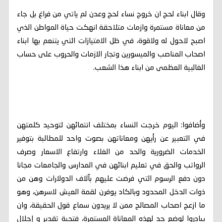
وقال ابناء لحج ان خروج نساء لحج وعدن لم ياتي من فراغ بل جاء
من معاناة مستمرة وازمات متلاحقة انهكت حياة المواطن الذي
اصبح لاحول له ولاقوة، في ظل الامتيازات التي يتنعم بها ابناء
اصحاب المناصب والميسورين وتجار الازمات والحروب على حساب
الغالبية العظمى من ابناء هذا الشعب.
وأضافوا: اليوم خرجت النساء بمختلف انتمائهن لتوحيد كلمتهن
في التعبير عن رأيهن ومعاناتهن بصوت واحد للمطالبة بتوفير
الخدمات الضرورية والحد من الغلاء وارتفاع الاسعار وصرف
الرواتب والحق في تعليم ابنائهن في المدارس والجامعات مجانا
دون دفع الرسوم التي فرضت عليهم بآلاف الدولارات وهن من
ذوات الدخل المحدود وبالكاد يوفرن لقمة العيش لاسرهن، وهو
ما ازعج اصحاب المصالح ممن لا يريدون سماع قول الحقيقة، وان
يبادروا لوضع حد لهذه المعاناة المستمرة، فتحية تقدير و إجلال