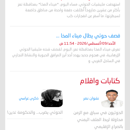
استهدفت مليشيات الحوثي، مساء اليوم، *ميناء المخا* بمحافظة تعز
بأكثر من عشرين صاروخاً أُطلقت دفعة واحدة من مناطق خاضعة
لسيطرتها، ما أسفر عن انفجارات كب
قصف حوثي يطال ميناء المخا ...
الأحد/09/أغسطس/2026 - 11:54 ص
تعرض ميناء المخا بمحافظة تعز، اليوم، لقصف شنته مليشيا الحوثي
الإرهابية، في هجوم جديد يهدد أحد أبرز المرافق الحيوية والنشاط التجاري
في الساحل الغربي. و
كتابات واقلام
ذكرى عراسي
نشوان نصر
الحوثي يضرب… والحكومة تدين!
الحوثيون في سباق مع الزمن
محاولة لربط الملف اليمني
بالصراع الإقليمي