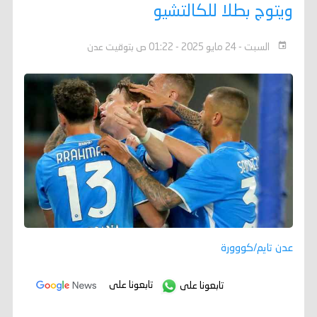
ويتوج بطلا للكالتشيو
السبت - 24 مايو 2025 - 01:22 ص بتوقيت عدن
عدن تايم/كووورة
تابعونا على
تابعونا على