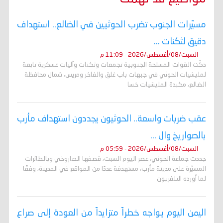
مسيّرات الجنوب تضرب الحوثيين في الضالع.. استهداف
دقيق لثكنات ...
السبت/08/أغسطس/2026 - 11:09 م
دكّت القوات المسلحة الجنوبية تجمعات وثكنات وآليات عسكرية تابعة
لمليشيات الحوثي في جبهات باب غلق والفاخر ومريس، شمال محافظة
الضالع، مكبدة المليشيات خسا
عقب ضربات واسعة.. الحوثيون يجددون استهداف مأرب
بالصواريخ وال ...
السبت/08/أغسطس/2026 - 05:59 م
جددت جماعة الحوثي، عصر اليوم السبت، قصفها الصاروخي وبالطائرات
المسيّرة على مدينة مأرب، مستهدفة عددًا من المواقع في المدينة، وفقًا
لما أورده التلفزيون
اليمن اليوم يواجه خطراً متزايداً من العودة إلى صراع