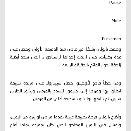
Pause
Mute
Fullscreen
وضغط نابولي بشكل غير عادي منذ الدقيقة الأولى وحصل على
عدة ركنيات، حتى ارتدت إحداها لراسبادوري الذي سدد أرضية
زاحفة بجوار القائم بالدقيقة الرابعة.
ومن خطأ فادح لأوجيلو، حصل سبينازولا على مرتدة سريعة
انطلق بها ومررها إلى جليمور ليسدد بالمرمى ويتألق الحارس
شيري، ثم يتابعها بوليتانو بتسديدة أعلى من المرمى.
وأضاع نابولي فرصة بطريقة غريبة بعدما مر دي لورينزو من اليمين،
ويفشل في التمرير للوكاكو الذي كان بمفرده تماما أمام