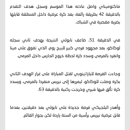
ماكتوميناي واصل عادته هذا الموسم وسجل هدف التقدم
بالدقيقة 42 بطريقة رائعة، بعد كرة عرضية داخل المنطقة قابلها
بضربة مقصية في الشباك.
في الدقيقة 51، ضاعف نابولي النتيجة بهدف ثاني سجله
لوكاكو، بعد مجهود فردي كبير للبيج روم، الذي تفوق على مينا
وانفرد بالمرمى وسدد كرة لحظة خروج الحارس داخل المرمى.
وجاءت الفرصة للباراتينوبي لقتل المباراة على غرار الهدف الثاني
بكرة وصلت للوكاكو، ليمررها إلى نيريس منفردا بالمرمى، ويسدد
كرة تألق فيها شيري وخرجت ركنية بالدقيقة 63.
وأهدر البلجيكي فرصة جديدة على نابولي بعد دقيقتين، بعدما
قابل عرضية نيريس برأسية من الستة ياردة لكن بجوار القائم.