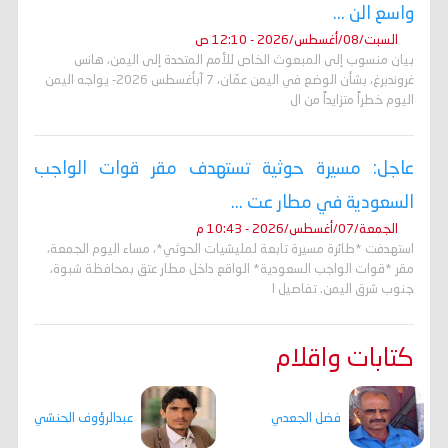
واسع الن ...
السبت/08/أغسطس/2026 - 12:10 ص
بيان منسوب إلى المبعوث الخاص للأمم المتحدة إلى اليمن، هانس
غروندبرغ، بشأن الوضع في اليمن عمّان، 7 آبأغسطس 2026- يواجه اليمن
اليوم خطراً متزايداً من ال
عاجل: مسيرة حوثية تستهدف مقر قوات الواجب
السعودية في مطار عت ...
الجمعة/07/أغسطس/2026 - 10:43 م
استهدفت *طائرة مسيرة تابعة لمليشيات الحوثي*، مساء اليوم الجمعة،
مقر *قوات الواجب السعودية* الواقع داخل مطار عتق بمحافظة شبوة،
جنوب شرق اليمن. تفاصيل ا
كتابات واقلام
فضل الجعدي
عبدالرؤوف الحنشي