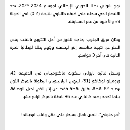
توج نابولي بطلا للدوري الإيطالي لموسم 2024-2025، بعد
الانتصار الذي سجله على ضيفه كالياري بنتيجة (2-0)، في الجولة
38 والأخيرة من عمر المسابقة.
وكان فريق الجنوب بحاجة للفوز من أجل التتويج باللقب بغض
النظر عن نتيجة منافسه إنتر، ليحققه ويتوج بطلا لإيطاليا للمرة
الثانية في آخر 3 مواسم.
وسجل ثنائية نابولي سكوت ماكتوميناي في الدقيقة 42،
وروميلو لوكاكو (51)، لينهي البارتينوبي البطولة بالمركز الأول
برصيد 82 نقطة، بفارق نقطة فقط عن إنتر الذي احتل الوصافة،
بينما تجمد رصيد كالياري عند 36 نقطة بالمركز الرابع عشر.
"أمر جنوني".. لامين يامال يسيطر على عقل وقلب فرديناند!