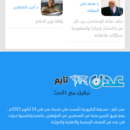
د. محمد علي
د. أديب الشاطري
السقاف
حلف مكة الإسلامي بين كل
إقالة وزير الدفاع
من باكستان وتركيا والسعودية
تساؤلات وابعاده
عدن تايم - صحيفة الكترونية تأسست في مدينة عدن في 14 أكتوبر 2015م ،
يضم فريق التحرير نخبة من الصحفيين من المؤهلين جامعيا واكتسبوا خبرات
في عدد من الصحف الرسمية والاهلية والدولية.