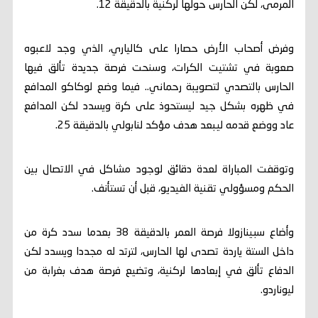
المرمى، لكن الحارس حولها لركنية بالدقيقة 12.
وفرض أصحاب الأرض حصارا على كالياري، الذي وجد لاعبوه
صعوبة في تشتيت الكرات، وسنحت فرصة جديدة تألق فيها
الحارس بالتصدي لتصويبة رحماني.. فيما وضع لوكاكو المدافع
في ظهره بشكل جيد ليستحوذ على كرة ويسدد لكن المدافع
عاد ووضع قدمه ليبعد هدف مؤكد لنابولي بالدقيقة 25.
وتوقفت المباراة لعدة دقائق لوجود مشاكل في الاتصال بين
الحكم ومسؤولي تقنية الفيديو، قبل أن تستأنف.
وأضاع سبينازولا فرصة العمر بالدقيقة 38 بعدما سدد كرة من
داخل الستة ياردة تصدى لها الحارس، لترتد له مجددا ويسدد لكن
الدفاع تألق في إبعادها لركنية، وتضيع فرصة هدف بغرابة من
ليوناردو.