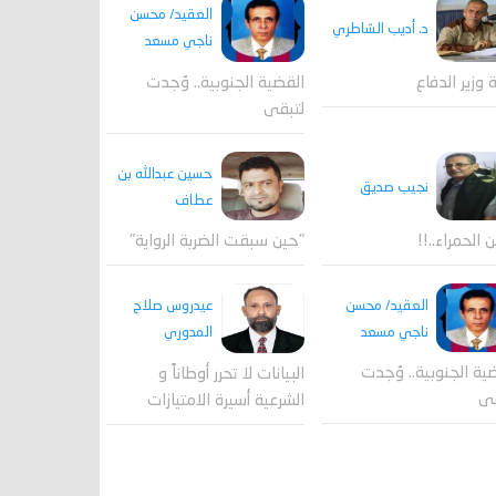
العقيد/ محسن
د. أديب الشاطري
ناجي مسعد
القضية الجنوبية.. وُجدت
ة وزير الدفاع
لتبقى
حسين عبدالله بن
نجيب صديق
عطاف
ن الحمراء..!!
"حين سبقت الضربة الرواية"
العقيد/ محسن
عيدروس صلاح
ناجي مسعد
المدوري
ية الجنوبية.. وُجدت
البيانات لا تحرر أوطاناً و
قى
الشرعية أسيرة الامتيازات