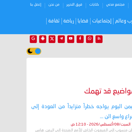
مجتمع مدني
كتابات
فريق التحرير
من نحن
إتصل بنا
ب وعالم
إجتماعيات
قضايا
رياضة
ثقافة
واضيع قد تهمك
يمن اليوم يواجه خطراً متزايداً من العودة إلى
اع واسع الن ...
السبت/08/أغسطس/2026 - 12:10 ص
ان منسوب إلى المبعوث الخاص للأمم المتحدة إلى اليمن، هانس