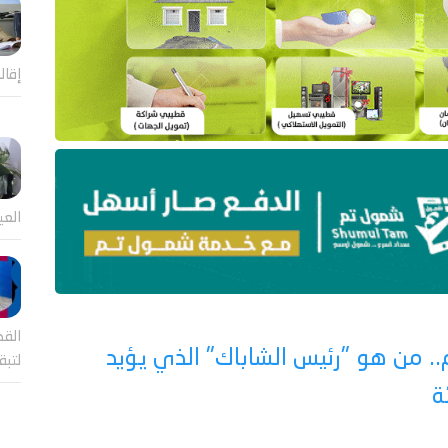
إقال
العي
القض
. من هو "رئيس الشاباك" الذي يؤيد
لتب
ة