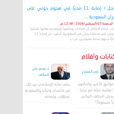
عاجل / إصابة 11 مدنيًا في هجوم حوثي على
ران السعودية ...
الجمعة/07/أغسطس/2026 - 12:38 ص
نت قيادة التحالف أن اعتداءات وصفتها بالإرهابية نفذتها مليشيا
الحوثي على منطقة نجران في السعودية، أسفرت عن إصابة 11
نيًا، بينهم سبعة سعوديين، من ب
ابات واقلام
د. محمد علي
ناصر المشارع
السقاف
واثيق الأمين والمأمون
حلف مكة الإسلامي بين كل
اتفاقية مكة مع تركيا :
من باكستان وتركيا والسعودية
حمل التحالف التركي
تساؤلات وابعاده
اً مسموماً؟