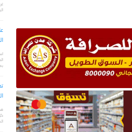
الي
عا
ال
اس
ال
بم
تص
ال
هد
كل
ال