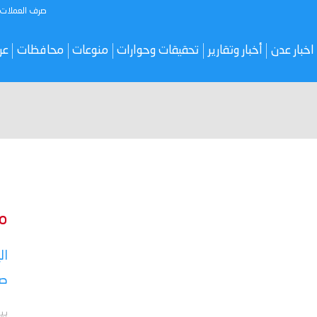
صرف العملات
اخبار عدن
أخبار وتقارير
تحقيقات وحوارات
منوعات
محافظات
عر
م
ال
صر
بي