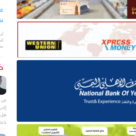
نج
أعل
مد
كت
من م
إلى 
هل ي
خنجر