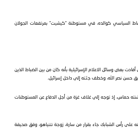
شاط السياسي كوالده، في مستوطنة "كيشيت" بمرتفعات الجولان
دت بعض وسائل الاعلام الإسرائيلية بأنه كان من بين الضباط الذين
سابق حسن نصر الله، وخطف جثته إلى داخل إسرائيل.
صد هجوم السابع من أكتوبر 2023، الذي شنته حماس، إذ توجه إلى غلاف غزة من أجل الدفاع عن المستوطنات
ينه على رأس الشبابك جاء بقرار من سارة، زوجة نتنياهو، وفق صحيفة