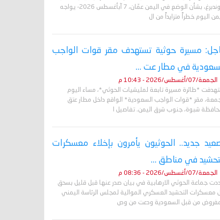
غروندبرغ، بشأن الوضع في اليمن عمّان، 7 آبأغسطس 2026- يواجه
من اليوم خطراً متزايداً من ال
جل: مسيرة حوثية تستهدف مقر قوات الواجب
سعودية في مطار عت ...
الجمعة/07/أغسطس/2026 - 10:43 م
تهدفت *طائرة مسيرة تابعة لمليشيات الحوثي*، مساء اليوم
جمعة، مقر *قوات الواجب السعودية* الواقع داخل مطار عتق
حافظة شبوة، جنوب شرق اليمن. تفاصيل ا
عيد جديد.. الحوثيون يأمرون بإخلاء معسكرات
تحشيد في مناطق ...
الجمعة/07/أغسطس/2026 - 08:36 م
دت جماعة الحوثي الارهابية في بيان صدر عنها قبل قليل بسحق
 معسكرات التحشيد العسكري الموالية لمجلس الرئاسة اليمني
مفروض من قبل السعودية ودعت من وص