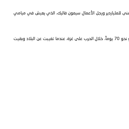
يمنى للملياردير ورجل الأعمال سيمون فاليك، الذي يعيش في ميامي
كما أنه قدم منزله في ميامي كبيت ضيافة لسارة نتنياهو نحو 70 يوماً، خلال الحرب على غزة، عندما تغيبت عن البلاد وبقيت