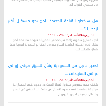
تعازيها ومواساتها للحكومة اليمنية والشعب اليمني، في استشهاد عدد
من منتسبي القوات الم
هل ستخطو القيادة الجديدة بلحج نحو مستقبل أكثر
ازدهارا ؟ ...
الخميس/06/أغسطس/2026 - 11:33 م
لحج.. مشاريع تنموية واعدة في عدد من المديريات شهدت محافظة لحج
خلال الايام القليلة الماضية افتتاح عدد من المشاريع التنموية اهمها فيما
يتعلق بالجانب الت
تحذير عاجل من السعودية بشأن تنسيق حوثي إيراني
عراقي لاستهداف ...
الخميس/06/أغسطس/2026 - 11:30 م
كشف مصدر سعودي مسؤول لقناة الحدث عن وجود تقارير استخباراتية
موثوقة ومتعددة تفيد بوجود تنسيق بين مليشيات الحوثي في اليمن
وفصائل عراقية والحرس الثوري ال