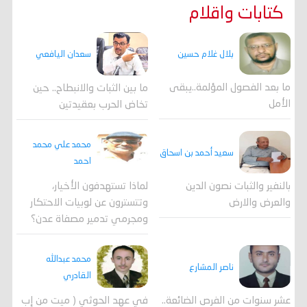
كتابات واقلام
بلال غلام حسين
سعدان اليافعي
ما بعد الفصول المؤلمة..يبقى
ما بين الثبات والانبطاح.. حين
الأمل
تخاض الحرب بعقيدتين
محمد علي محمد
سعيد أحمد بن اسحاق
احمد
لماذا تستهدفون الأخيار،
بالنفير والثبات نصون الدين
وتتسترون عن لوبيات الاحتكار
والعرض والارض
ومجرمي تدمير مصفاة عدن؟
محمد عبدالله
ناصر المشارع
القادري
عشر سنوات من الفرص الضائعة..
في عهد الحوثي ( ميت من إب