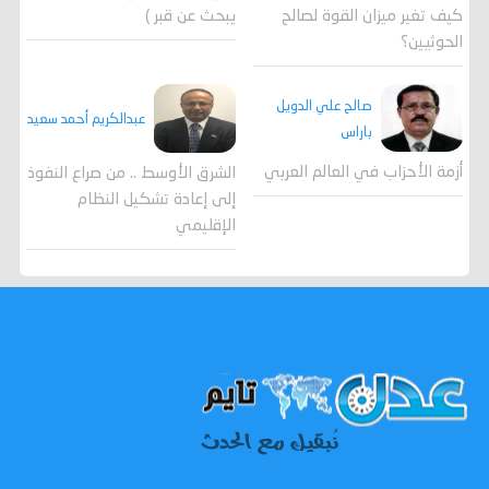
كيف تغير ميزان القوة لصالح
يبحث عن قبر )
الحوثيين؟
صالح علي الدويل
عبدالكريم أحمد سعيد
باراس
أزمة الأحزاب في العالم العربي
الشرق الأوسط .. من صراع النفوذ
إلى إعادة تشكيل النظام
الإقليمي